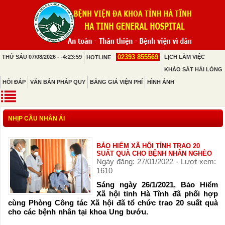
02393 855569
THỨ SÁU 07/08/2026 - -4:23:59
LỊCH LÀM VIỆC
HOTLINE
KHẢO SÁT HÀI LÒNG
HỎI ĐÁP
VĂN BẢN PHÁP QUY
BẢNG GIÁ VIỆN PHÍ
HÌNH ẢNH
NHỊP CẦU NHÂN ÁI
BẢO HIỂM XÃ HỘI TỈNH TRAO 20
SUẤT QUÀ CHO BỆNH NHÂN NGHÈO
Ngày đăng: 27/01/2022 - Lượt xem:
1610
Sáng ngày 26/1/2021, Bảo Hiểm
Xã hội tỉnh Hà Tĩnh đã phối hợp
cùng Phòng Công tác Xã hội đã tổ chức trao 20 suất quà
cho các bệnh nhân tại khoa Ung bướu.