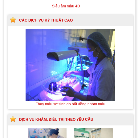
Siêu âm màu 4D
CÁC DỊCH VỤ KỸ THUẬT CAO
Tán sỏi
Thay máu sơ sinh do bất đồng nhóm máu
niệu
quản
ngược
DỊCH VỤ KHÁM, ĐIỀU TRỊ THEO YÊU CẦU
dòng
Laser