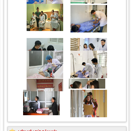
Chăm sóc mẹ và bé sơ
Phòng khám Thẩm mỹ
sinh
theo Yêu cầu
Phòng khám chuyên
Đơn nguyên Sản theo
khoa Nhi
yêu cầu
Khoa yêu cầu, điều trị tất
Khám chuyên khoa Mắt
cả các chuyên khoa