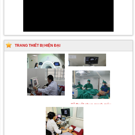
TRANG THIẾT BỊ HIỆN ĐẠI
Máy chụp cộng hưởng từ
Máy siêu âm tim
MRI