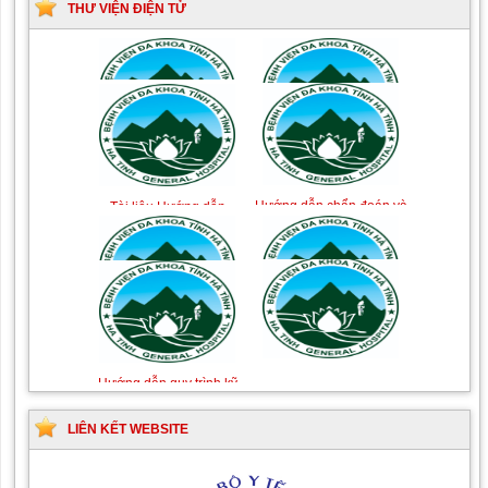
THƯ VIỆN ĐIỆN TỬ
Hướng dẫn chẩn đoán và
Hướng dẫn chẩn đoán và
xử trí Hồi sức tích cực
điều trị các bệnh về dị
ứng-miễn dịch lâm sàng
Hướng dẫn chẩn đoán và
Tài liệu hướng dẫn quy
điều trị các bệnh cơ
trình kỹ thuật chuyên
xương khớp
ngành Da liễu
LIÊN KẾT WEBSITE