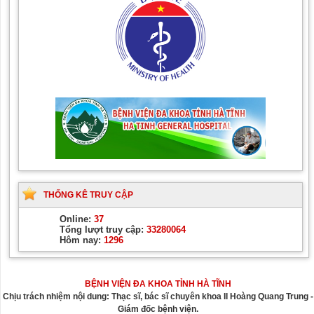
THỐNG KÊ TRUY CẬP
Online:
37
Tổng lượt truy cập:
33280064
Hôm nay:
1296
BỆNH VIỆN ĐA KHOA TỈNH HÀ TĨNH
Chịu trách nhiệm nội dung: Thạc sĩ, bác sĩ chuyên khoa II Hoàng Quang Trung -
Giám đốc bệnh viện.