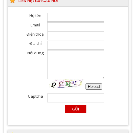
LIÊN HỆ / GỬI CÂU HỎI