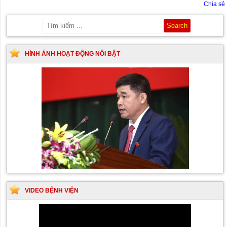
Chia sẻ
HÌNH ẢNH HOẠT ĐỘNG NỔI BẬT
VIDEO BỆNH VIỆN