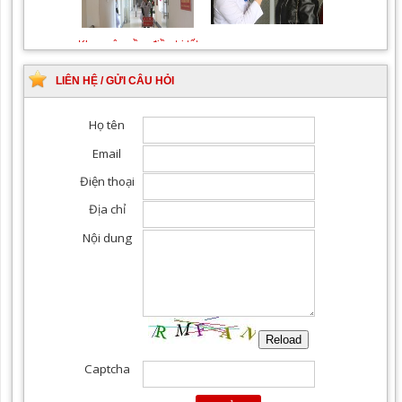
Khám Ngoại khoa
Đội ngũ hướng dẫn
chuyên nghiệp, tận tình
LIÊN HỆ / GỬI CÂU HỎI