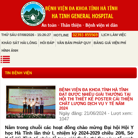
02393 855569
THỨ SÁU 07/08/2026 - 15:26:27
LỊCH LÀM VIỆC
HOTLINE
KHẢO SÁT HÀI LÒNG
HỎI ĐÁP
VĂN BẢN PHÁP QUY
BẢNG GIÁ VIỆN PHÍ
HÌNH ẢNH
TIN BỆNH VIỆN
BỆNH VIỆN ĐA KHOA TỈNH HÀ TĨNH
ĐẠT ĐƯỢC NHIỀU GIẢI THƯỞNG TẠI
HỘI THI THIẾT KẾ POSTER CẢI THIỆN
CHẤT LƯỢNG DỊCH VỤ Y TẾ NĂM
2024
Ngày đăng: 21/06/2024 - Lượt xem:
1047
Nằm trong chuỗi các hoạt đồng chào mừng Đại hội Hội Y
học Hà Tĩnh lần thứ I, nhiệm kỳ 2024-2029 chiều 20/6, Sở