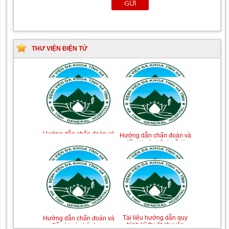
THƯ VIỆN ĐIỆN TỬ
Tài liệu Hướng dẫn
Hướng dẫn chẩn đoán và
phòng ngừa nhiễm
điều trị một số bệnh
khuẩn vết mổ
truyền nhiễm
Hướng dẫn quy trình kỹ
Hướng dẫn Quy trình kỹ
thuật Chuyên khoa Phẫu
thuật Nhi khoa
thuật Tiết niệu