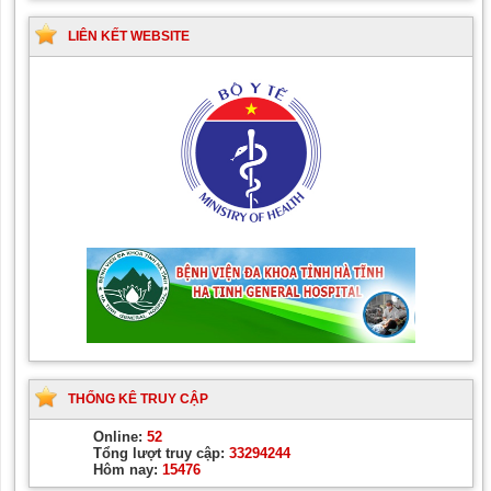
LIÊN KẾT WEBSITE
THỐNG KÊ TRUY CẬP
Online:
52
Tổng lượt truy cập:
33294244
Hôm nay:
15476