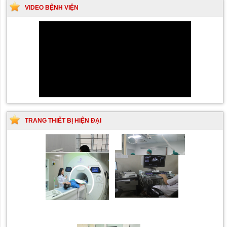
VIDEO BỆNH VIỆN
TRANG THIẾT BỊ HIỆN ĐẠI
Siêu âm Doppler xuyên
Kỹ thuật chụp mạch máu
sọ
não bằng hệ thống chụp
mạch số hóa xóa nền
(DSA)