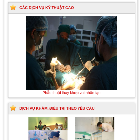
CÁC DỊCH VỤ KỸ THUẬT CAO
Phẫu thuật thay khớp vai nhân tạo
DỊCH VỤ KHÁM, ĐIỀU TRỊ THEO YÊU CẦU