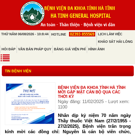
02393 855569
THỨ NĂM 06/08/2026 - 10:8:44
LỊCH LÀM VIỆC
HOTLINE
KHẢO SÁT HÀI LÒNG
HỎI ĐÁP
VĂN BẢN PHÁP QUY
BẢNG GIÁ VIỆN PHÍ
HÌNH ẢNH
TIN BỆNH VIỆN
BỆNH VIỆN ĐA KHOA TỈNH HÀ TĨNH
MỜI GẶP MẶT CÁN BỘ QUA CÁC
THỜI KỲ
Ngày đăng: 11/02/2025 - Lượt xem:
1100
Nhân dịp kỷ niệm 70 năm ngày
Thầy thuốc Việt Nam (27/2/1955 -
27/2/2025), Bệnh viện trân trọng
kính mời các đồng chí: Nguyên là cán bộ viên chức,