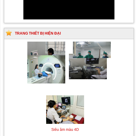
TRANG THIẾT BỊ HIỆN ĐẠI
Siêu âm Doppler xuyên
Kỹ thuật chụp mạch máu
sọ
não bằng hệ thống chụp
mạch số hóa xóa nền
(DSA)
Máy siêu âm tim
Máy chụp cộng hưởng từ
MRI
Siêu âm màu 4D