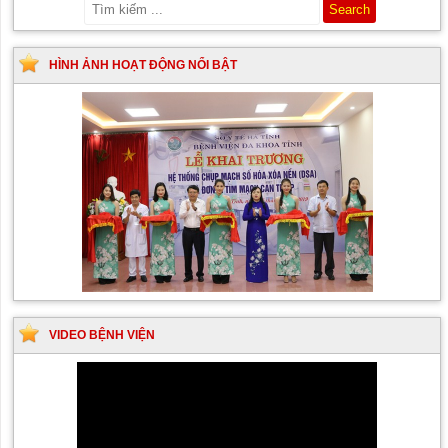
HÌNH ẢNH HOẠT ĐỘNG NỔI BẬT
VIDEO BỆNH VIỆN