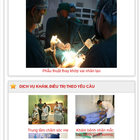
Thay máu sơ sinh do bất đồng nhóm máu
Phẫu thuật
thay khớp
vai nhân
tạo
DỊCH VỤ KHÁM, ĐIỀU TRỊ THEO YÊU CẦU
Trung tâm chăm sóc mẹ
Khám bệnh nhân mắc
bầu và sau sinh
các bệnh lý về xương,
khớp