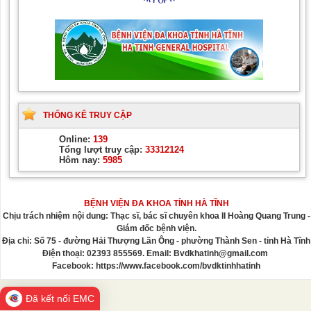
THỐNG KÊ TRUY CẬP
Online:
139
Tổng lượt truy cập:
33312124
Hôm nay:
5985
BỆNH VIỆN ĐA KHOA TỈNH HÀ TĨNH
Chịu trách nhiệm nội dung: Thạc sĩ, bác sĩ chuyên khoa II Hoàng Quang Trung -
Giám đốc bệnh viện.
Địa chỉ: Số 75 - đường Hải Thượng Lãn Ông - phường Thành Sen - tỉnh Hà Tĩnh
Điện thoại: 02393 855569. Email: Bvdkhatinh@gmail.com
Facebook: https://www.facebook.com/bvdktinhhatinh
Đã kết nối EMC