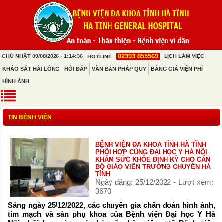
02393 855569
CHỦ NHẬT 09/08/2026 - 1:14:36
LỊCH LÀM VIỆC
HOTLINE
KHẢO SÁT HÀI LÒNG
HỎI ĐÁP
VĂN BẢN PHÁP QUY
BẢNG GIÁ VIỆN PHÍ
HÌNH ẢNH
TIN BỆNH VIỆN
BỆNH VIỆN ĐA KHOA TỈNH HÀ TĨNH
PHỐI HỢP CÙNG ĐẠI HỌC Y HÀ NỘI
KHÁM SỨC KHỎE ĐỊNH KỲ CHO CÁN
BỘ GIÁO VIÊN TRƯỜNG CHUYÊN HÀ
TĨNH
Ngày đăng: 25/12/2022 - Lượt xem:
3670
Sáng ngày 25/12/2022, các chuyên gia chẩn đoán hình ảnh,
tim mạch và sản phụ khoa của Bệnh viện Đại học Y Hà