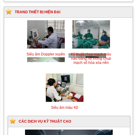
TRANG THIẾT BỊ HIỆN ĐẠI
Siêu âm Doppler xuyên
Kỹ thuật chụp mạch máu
sọ
não bằng hệ thống chụp
mạch số hóa xóa nền
(DSA)
Siêu âm màu 4D
CÁC DỊCH VỤ KỸ THUẬT CAO