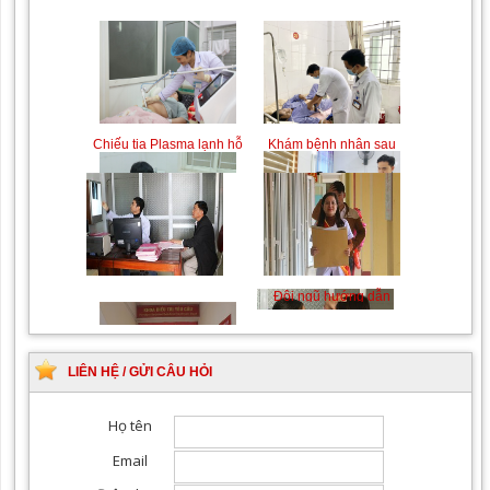
Chiếu tia Plasma lạnh hỗ
Khám bệnh nhân sau
trợ điều trị vết thương
phẫu thuật
Khám Ngoại khoa
Đội ngũ hướng dẫn
chuyên nghiệp, tận tình
LIÊN HỆ / GỬI CÂU HỎI