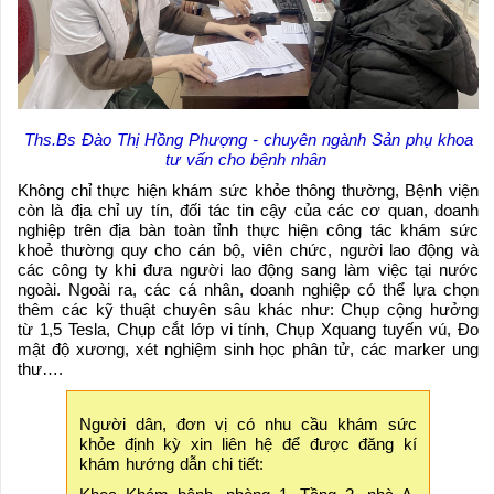
Ths.Bs Đào Thị Hồng Phượng - chuyên ngành Sản phụ khoa
tư vấn cho bệnh nhân
Không chỉ thực hiện khám sức khỏe thông thường, Bệnh viện
còn là địa chỉ uy tín, đối tác tin cậy của các cơ quan, doanh
nghiệp trên địa bàn toàn tỉnh thực hiện công tác khám sức
khoẻ thường quy cho cán bộ, viên chức, người lao động và
các công ty khi đưa người lao động sang làm việc tại nước
ngoài. Ngoài ra, các cá nhân, doanh nghiệp có thể lựa chọn
thêm các kỹ thuật chuyên sâu khác như: Chụp cộng hưởng
từ 1,5 Tesla, Chụp cắt lớp vi tính, Chụp Xquang tuyến vú, Đo
mật độ xương, xét nghiệm sinh học phân tử, các marker ung
thư….
Người dân, đơn vị có nhu cầu khám sức
khỏe định kỳ xin liên hệ để được đăng kí
khám hướng dẫn chi tiết: