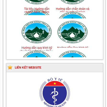
Tài liệu Hướng dẫn
Hướng dẫn chẩn đoán và
phòng ngừa nhiễm
điều trị một số bệnh
khuẩn vết mổ
truyền nhiễm
Hướng dẫn quy trình kỹ
Hướng dẫn Quy trình kỹ
thuật Chuyên khoa Phẫu
thuật Nhi khoa
thuật Tiết niệu
LIÊN KẾT WEBSITE