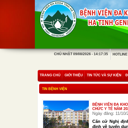
CHỦ NHẬT 09/08/2026 - 14:17:35
HOTLINE
TRANG CHỦ
GIỚI THIỆU
TIN TỨC VÀ SỰ KIỆN
Đ
TIN BỆNH VIỆN
BỆNH VIỆN ĐA KHO
CHỨC Y TẾ NĂM 20
Ngày đăng: 11/10/
Căn cứ Nghị địn
định về tuyển dụ