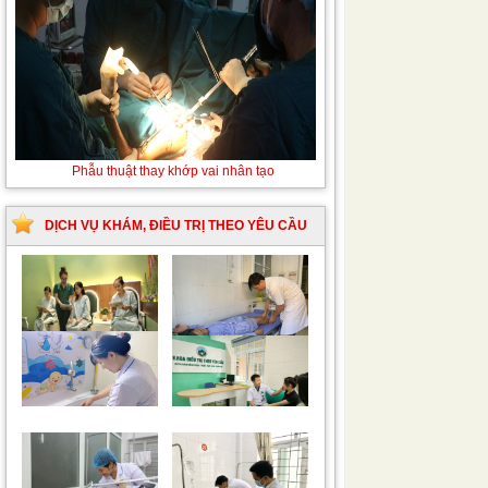
Thay máu sơ sinh do bất đồng nhóm máu
Phẫu
thuật
thay
khớp
DỊCH VỤ KHÁM, ĐIỀU TRỊ THEO YÊU CẦU
vai
nhân
tạo
Trung tâm chăm sóc
Khám bệnh nhân mắc
mẹ bầu và sau sinh
các bệnh lý về xương,
khớp