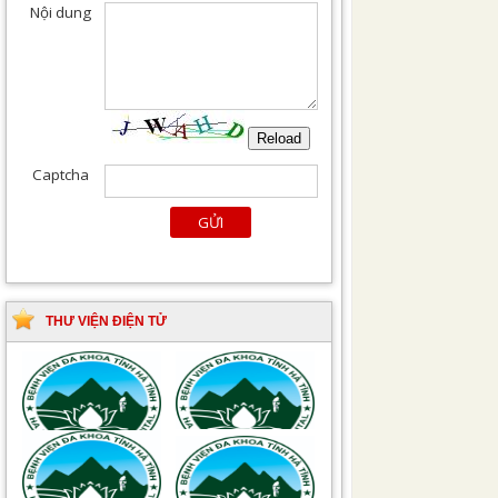
THƯ VIỆN ĐIỆN TỬ
Tài liệu Hướng dẫn
Hướng dẫn chẩn đoán
phòng ngừa nhiễm
và điều trị một số bệnh