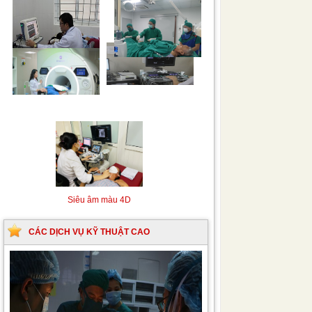
Siêu âm Doppler xuyên
Kỹ thuật chụp mạch máu
sọ
não bằng hệ thống chụp
mạch số hóa xóa nền
(DSA)
Siêu âm màu 4D
CÁC DỊCH VỤ KỸ THUẬT CAO