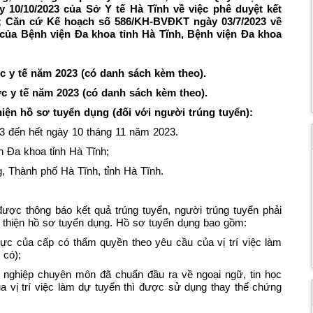
 10/10/2023 của Sở Y tế Hà Tĩnh về việc phê duyệt kết
; Căn cứ Kế hoạch số 586/KH-BVĐKT ngày 03/7/2023 về
 của Bệnh viện Đa khoa tỉnh Hà Tĩnh, Bệnh viện Đa khoa
c y tế năm 2023 (có danh sách kèm theo).
c y tế năm 2023 (có danh sách kèm theo).
hiện hồ sơ tuyển dụng (đối với người trúng tuyển):
23 đến hết ngày 10 tháng 11 năm 2023.
n Đa khoa tỉnh Hà Tĩnh;
, Thành phố Hà Tĩnh, tỉnh Hà Tĩnh.
được thông báo kết quả trúng tuyển, người trúng tuyển phải
 thiện hồ sơ tuyển dụng. Hồ sơ tuyển dụng bao gồm:
ực của cấp có thẩm quyền theo yêu cầu của vị trí việc làm
 có);
t nghiệp chuyên môn đã chuẩn đầu ra về ngoại ngữ, tin học
 vị trí việc làm dự tuyển thì được sử dụng thay thế chứng