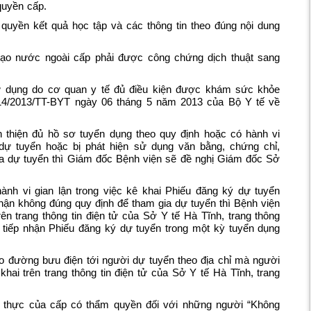
quyền cấp.
uyền kết quả học tập và các thông tin theo đúng nội dung
ạo nước ngoài cấp phải được công chứng dịch thuật sang
ử dụng do cơ quan y tế đủ điều kiện được khám sức khỏe
 14/2013/TT-BYT ngày 06 tháng 5 năm 2013 của Bộ Y tế về
 thiện đủ hồ sơ tuyển dụng theo quy định hoặc có hành vi
 dự tuyển hoặc bị phát hiện sử dụng văn bằng, chứng chỉ,
a dự tuyển thì Giám đốc Bệnh viện sẽ đề nghị Giám đốc Sở
nh vi gian lận trong việc kê khai Phiếu đăng ký dự tuyển
ận không đúng quy định để tham gia dự tuyển thì Bệnh viện
ên trang thông tin điện tử của Sở Y tế Hà Tĩnh, trang thông
g tiếp nhận Phiếu đăng ký dự tuyển trong một kỳ tuyển dụng
o đường bưu điện tới người dự tuyển theo địa chỉ mà người
ai trên trang thông tin điện tử của Sở Y tế Hà Tĩnh, trang
thực của cấp có thẩm quyền đối với những người “Không