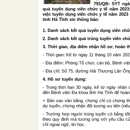
791/QĐ- SYT ngày
quả tuyển dụng viên chức y tế năm 2023
việc tuyển dụng viên chức y tế năm 2023
tỉnh Hà Tĩnh xin thông báo:
1.
Danh sách kết quả tuyển dụng viên chứ
2.
Danh sách kết quả trúng tuyển viên chứ
3. Thời gian, địa điểm nhận hồ sơ, hoàn t
- Thời gian: Kể từ ngày 11 tháng 10 năm 20
- Địa điểm: Phòng Tổ chức cán bộ, Bệnh việ
- Địa chỉ: Số 75, đường Hải Thượng Lãn Ông
4. Hồ sơ tuyển dụng:
- Trong thời hạn 30 ngày, kể từ ngày nhận 
đến Bệnh viện Đa khoa tỉnh Hà Tĩnh để hoàn
+ Bản sao văn bằng, chứng chỉ có chứng th
dự tuyển, chứng nhận đối tượng ưu tiên (nếu
- Trường hợp người trúng tuyển có bằng tố
theo quy định mà tương ứng với yêu cầu của
chỉ ngoại ngữ, tin học.