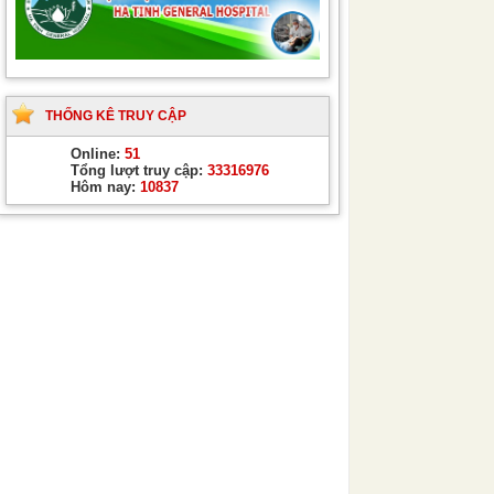
THỐNG KÊ TRUY CẬP
Online:
51
Tổng lượt truy cập:
33316976
Hôm nay:
10837