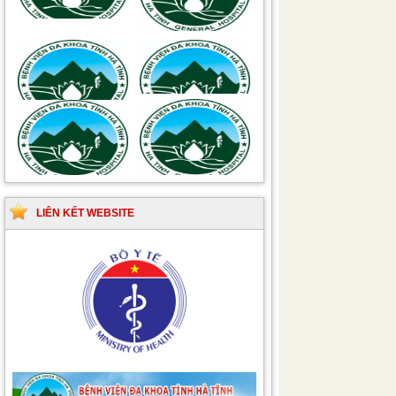
khuẩn vết mổ
truyền nhiễm
Hướng dẫn quy trình kỹ
Hướng dẫn Quy trình
thuật Chuyên khoa
kỹ thuật Nhi khoa
Phẫu thuật Tiết niệu
LIÊN KẾT WEBSITE