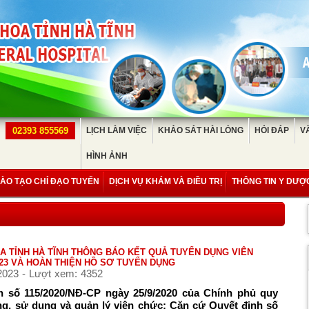
02393 855569
LỊCH LÀM VIỆC
KHẢO SÁT HÀI LÒNG
HỎI ĐÁP
V
HÌNH ẢNH
ÀO TẠO CHỈ ĐẠO TUYẾN
DỊCH VỤ KHÁM VÀ ĐIỀU TRỊ
THÔNG TIN Y DƯỢ
A TỈNH HÀ TĨNH THÔNG BÁO KẾT QUẢ TUYỂN DỤNG VIÊN
23 VÀ HOÀN THIỆN HỒ SƠ TUYỂN DỤNG
2023 - Lượt xem: 4352
h số 115/2020/NĐ-CP ngày 25/9/2020 của Chính phủ quy
ng, sử dụng và quản lý viên chức; Căn cứ Quyết định số