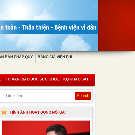
ĂN BẢN PHÁP QUY
BẢNG GIÁ VIỆN PHÍ
C
TƯ VẤN GIÁO DỤC SỨC KHỎE
KQ KHẢO SÁT
HÌNH ẢNH HOẠT ĐỘNG NỔI BẬT