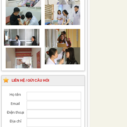
Chiếu tia Plasma lạnh
Khám bệnh nhân sau
hỗ trợ điều trị vết
phẫu thuật
thương
Khám Ngoại khoa
Đội ngũ hướng dẫn
chuyên nghiệp, tận tình
LIÊN HỆ / GỬI CÂU HỎI