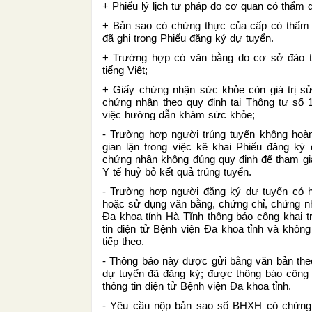
+ Phiếu lý lịch tư pháp do cơ quan có thẩm 
+ Bản sao có chứng thực của cấp có thẩm q
đã ghi trong Phiếu đăng ký dự tuyển.
+ Trường hợp có văn bằng do cơ sở đào t
tiếng Việt;
+ Giấy chứng nhận sức khỏe còn giá trị s
chứng nhận theo quy định tại Thông tư số
việc hướng dẫn khám sức khỏe;
- Trường hợp người trúng tuyển không hoàn
gian lận trong việc kê khai Phiếu đăng ký
chứng nhận không đúng quy định để tham gi
Y tế huỷ bỏ kết quả trúng tuyển.
- Trường hợp người đăng ký dự tuyển có hà
hoặc sử dụng văn bằng, chứng chỉ, chứng nh
Đa khoa tỉnh Hà Tĩnh thông báo công khai tr
tin điện tử Bệnh viện Đa khoa tỉnh và khôn
tiếp theo.
- Thông báo này được gửi bằng văn bản the
dự tuyển đã đăng ký; được thông báo công kh
thông tin điện tử Bệnh viện Đa khoa tỉnh.
- Yêu cầu nộp bản sao số BHXH có chứng 