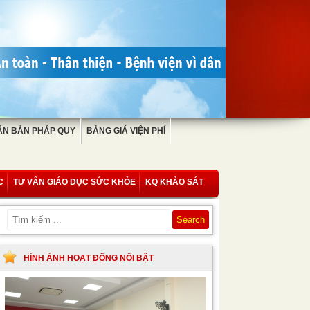
ĂN BẢN PHÁP QUY
BẢNG GIÁ VIỆN PHÍ
C
TƯ VẤN GIÁO DỤC SỨC KHỎE
KQ KHẢO SÁT
HÌNH ẢNH HOẠT ĐỘNG NỔI BẬT