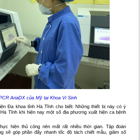
 PCR AriaDX của Mỹ tại Khoa Vi Sinh
ện Đa khoa tỉnh Hà Tĩnh cho biết:
Những thiết bị này có ý
i Hà Tĩnh khi hiện nay một số địa phương xuất hiện ca bệnh
hực hiện thủ công nên mất rất nhiều thời gian. Tập đoàn
ộng sẽ góp phần đẩy nhanh tốc độ tách chiết mẫu, giảm số