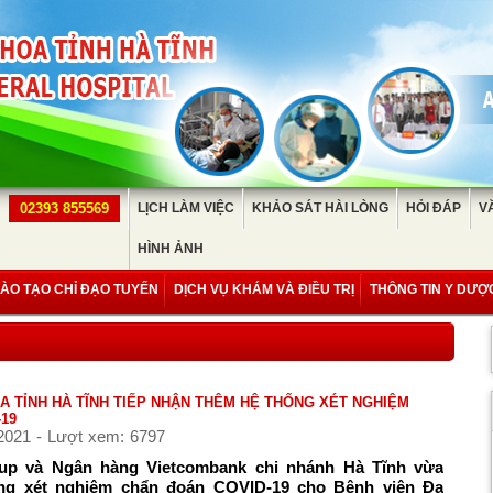
02393 855569
LỊCH LÀM VIỆC
KHẢO SÁT HÀI LÒNG
HỎI ĐÁP
V
HÌNH ẢNH
ÀO TẠO CHỈ ĐẠO TUYẾN
DỊCH VỤ KHÁM VÀ ĐIỀU TRỊ
THÔNG TIN Y DƯỢ
A TỈNH HÀ TĨNH TIẾP NHẬN THÊM HỆ THỐNG XÉT NGHIỆM
19
2021 - Lượt xem: 6797
up và Ngân hàng Vietcombank chi nhánh Hà Tĩnh vừa
ống xét nghiệm chẩn đoán COVID-19 cho Bệnh viện Đa