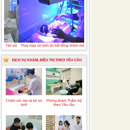
Tán sỏi niệu quản ngược dòng Laser
DỊCH VỤ KHÁM, ĐIỀU TRỊ THEO YÊU CẦU
Chăm sóc mẹ và bé sơ
Phòng khám Thẩm mỹ
sinh
theo Yêu cầu