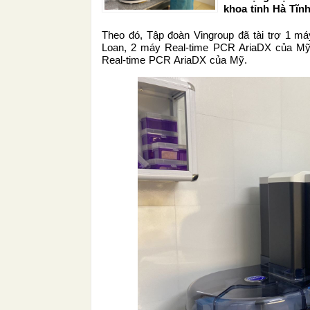
khoa tỉnh Hà Tĩnh
Theo đó, Tập đoàn Vingroup đã tài trợ 1 m
Loan, 2 máy Real-time PCR AriaDX của Mỹ;
Real-time PCR AriaDX của Mỹ.