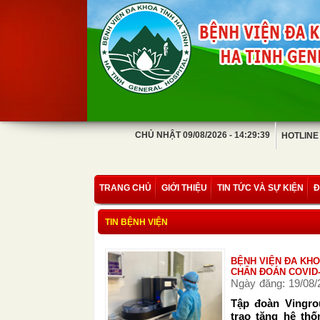
CHỦ NHẬT 09/08/2026 - 14:29:39
HOTLINE
TRANG CHỦ
GIỚI THIỆU
TIN TỨC VÀ SỰ KIỆN
Đ
TIN BỆNH VIỆN
BỆNH VIỆN ĐA KHO
CHẨN ĐOÁN COVID-
Ngày đăng: 19/08/
Tập đoàn Vingro
trao tặng hệ th