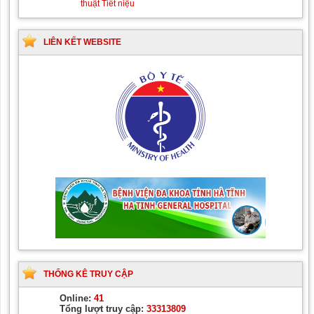
thuật Tiết niệu
LIÊN KẾT WEBSITE
THỐNG KÊ TRUY CẬP
Online:
41
Tổng lượt truy cập:
33313809