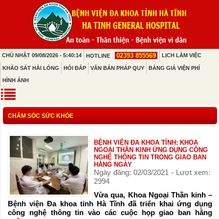
02393 855569
CHỦ NHẬT 09/08/2026 - 5:40:14
LỊCH LÀM VIỆC
HOTLINE
KHẢO SÁT HÀI LÒNG
HỎI ĐÁP
VĂN BẢN PHÁP QUY
BẢNG GIÁ VIỆN PHÍ
HÌNH ẢNH
CHĂM SÓC SỨC KHỎE
BỆNH VIỆN ĐA KHOA TỈNH: KHOA
NGOẠI THẦN KINH ỨNG DỤNG CÔNG
NGHỆ THÔNG TIN TRONG GIAO BAN
HẰNG NGÀY
Ngày đăng: 02/03/2021 - Lượt xem:
2994
Vừa qua, Khoa Ngoại Thần kinh –
Bệnh viện Đa khoa tỉnh Hà Tĩnh đã triển khai ứng dụng
công nghệ thông tin vào các cuộc họp giao ban hằng