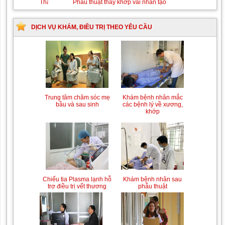
Thay máu sơ sinh do bất đồng nhóm máu
Phẫu
thuật
thay
khớp
DỊCH VỤ KHÁM, ĐIỀU TRỊ THEO YÊU CẦU
vai
nhân
tạo
Trung tâm chăm sóc mẹ
Khám bệnh nhân mắc
bầu và sau sinh
các bệnh lý về xương,
khớp
Chiếu tia Plasma lạnh hỗ
Khám bệnh nhân sau
trợ điều trị vết thương
phẫu thuật