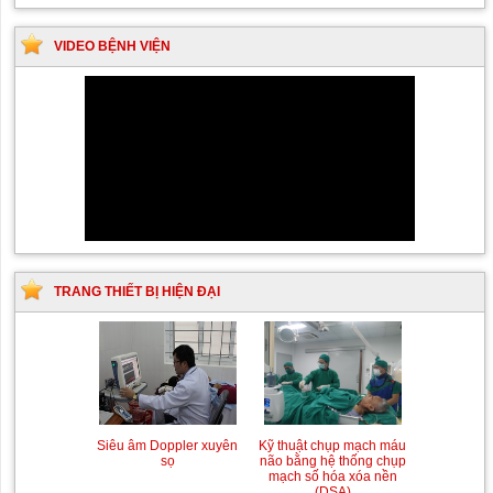
VIDEO BỆNH VIỆN
TRANG THIẾT BỊ HIỆN ĐẠI
Siêu âm Doppler xuyên
Kỹ thuật chụp mạch máu
sọ
não bằng hệ thống chụp
mạch số hóa xóa nền
(DSA)