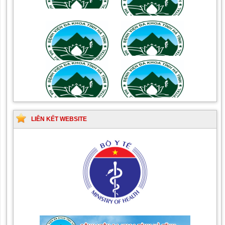
phòng ngừa nhiễm
điều trị một số bệnh
khuẩn vết mổ
truyền nhiễm
Hướng dẫn quy trình kỹ
Hướng dẫn Quy trình kỹ
thuật Chuyên khoa Phẫu
thuật Nhi khoa
thuật Tiết niệu
LIÊN KẾT WEBSITE