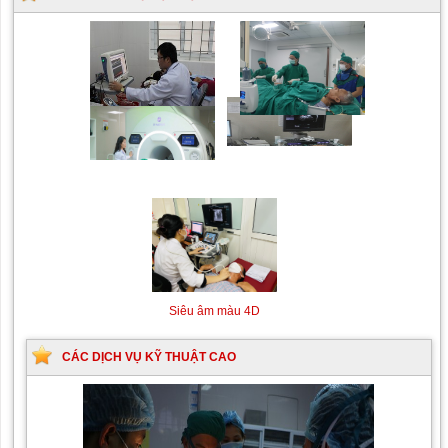
Siêu âm Doppler xuyên
Kỹ thuật chụp mạch máu
sọ
não bằng hệ thống chụp
mạch số hóa xóa nền
(DSA)
Siêu âm màu 4D
CÁC DỊCH VỤ KỸ THUẬT CAO