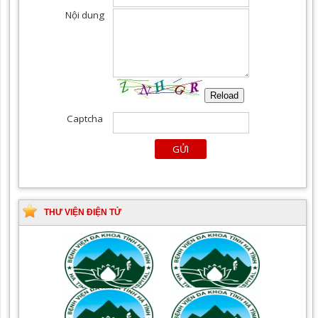
THƯ VIỆN ĐIỆN TỬ
Tài liệu Hướng dẫn
Hướng dẫn chẩn đoán và