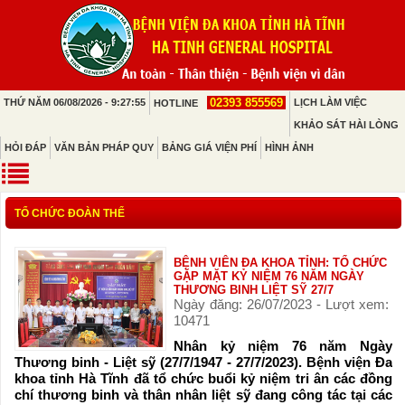
02393 855569
THỨ NĂM 06/08/2026 - 9:27:55
LỊCH LÀM VIỆC
HOTLINE
KHẢO SÁT HÀI LÒNG
HỎI ĐÁP
VĂN BẢN PHÁP QUY
BẢNG GIÁ VIỆN PHÍ
HÌNH ẢNH
TỔ CHỨC ĐOÀN THỂ
BỆNH VIÊN ĐA KHOA TỈNH: TỔ CHỨC
GẶP MẶT KỶ NIỆM 76 NĂM NGÀY
THƯƠNG BINH LIỆT SỸ 27/7
Ngày đăng: 26/07/2023 - Lượt xem:
10471
Nhân kỷ niệm 76 năm Ngày
Thương binh - Liệt sỹ (27/7/1947 - 27/7/2023). Bệnh viện Đa
khoa tỉnh Hà Tĩnh đã tổ chức buổi kỷ niệm tri ân các đồng
chí thương binh và thân nhân liệt sỹ đang công tác tại các