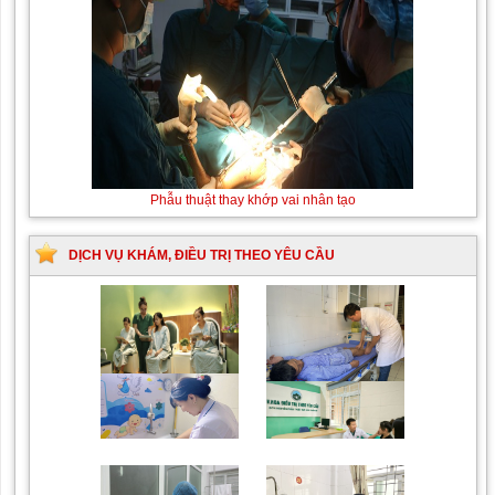
Thay
Phẫu thuật thay khớp vai nhân tạo
máu
sơ
sinh
DỊCH VỤ KHÁM, ĐIỀU TRỊ THEO YÊU CẦU
do
bất
đồng
nhóm
máu
Trung tâm chăm sóc mẹ
Khám bệnh nhân mắc
bầu và sau sinh
các bệnh lý về xương,
khớp