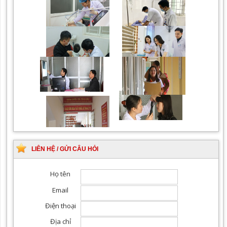
Chiếu tia Plasma lạnh hỗ
Khám bệnh nhân sau
trợ điều trị vết thương
phẫu thuật
Khám Ngoại khoa
Đội ngũ hướng dẫn
chuyên nghiệp, tận tình
LIÊN HỆ / GỬI CÂU HỎI