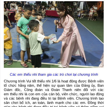
Các em thiếu nhi tham gia các trò chơi tại chương trình
Chương trình Vui tết thiếu nhi 1/6 là hoạt động được Bệnh viện
tổ chức hằng năm, thể hiện sự quan tâm của Đảng ủy, Ban
Giám đốc, Công đoàn và Đoàn Thanh niên đối với các
em thiếu nhi là con em của cán bộ, viên chức, người lao động
và các bệnh nhi đang điều trị tại Bệnh viện. Chương trình tạo
sân chơi bổ ích, an toàn, lành mạnh cho các em. Đồng thời
giúp cho bệnh nhi đang điều trị tại bệnh viện có thêm niềm vui