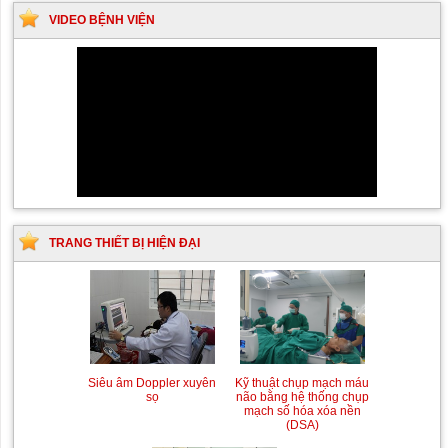
VIDEO BỆNH VIỆN
TRANG THIẾT BỊ HIỆN ĐẠI
Siêu âm Doppler xuyên
Kỹ thuật chụp mạch máu
sọ
não bằng hệ thống chụp
mạch số hóa xóa nền
(DSA)