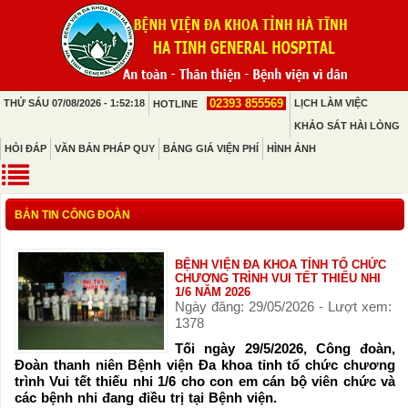
02393 855569
THỨ SÁU 07/08/2026 - 1:52:18
LỊCH LÀM VIỆC
HOTLINE
KHẢO SÁT HÀI LÒNG
HỎI ĐÁP
VĂN BẢN PHÁP QUY
BẢNG GIÁ VIỆN PHÍ
HÌNH ẢNH
BẢN TIN CÔNG ĐOÀN
BỆNH VIỆN ĐA KHOA TỈNH TỔ CHỨC
CHƯƠNG TRÌNH VUI TẾT THIẾU NHI
1/6 NĂM 2026
Ngày đăng: 29/05/2026 - Lượt xem:
1378
Tối ngày 29/5/2026, Công đoàn,
Đoàn thanh niên Bệnh viện Đa khoa tỉnh tổ chức chương
trình Vui tết thiếu nhi 1/6 cho con em cán bộ viên chức và
các bệnh nhi đang điều trị tại Bệnh viện.