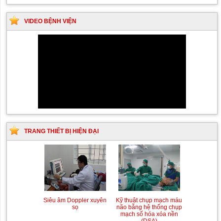
VIDEO BỆNH VIỆN
TRANG THIẾT BỊ HIỆN ĐẠI
Siêu âm Doppler xuyên
Kỹ thuật chụp mạch máu
sọ
não bằng hệ thống chụp
mạch số hóa xóa nền
(DSA)