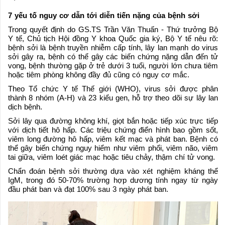
7 yếu tố nguy cơ dẫn tới diễn tiến nặng của bệnh sởi
Trong quyết định do GS.TS Trần Văn Thuấn - Thứ trưởng Bộ
Y tế, Chủ tịch Hội đồng Y khoa Quốc gia ký, Bộ Y tế nêu rõ:
bệnh sởi là bệnh truyền nhiễm cấp tính, lây lan mạnh do virus
sởi gây ra, bệnh có thể gây các biến chứng nặng dẫn đến tử
vong, bệnh thường gặp ở trẻ dưới 3 tuổi, người lớn chưa tiêm
hoặc tiêm phòng không đầy đủ cũng có nguy cơ mắc.
Theo Tổ chức Y tế Thế giới (WHO), virus sởi được phân
thành 8 nhóm (A-H) và 23 kiểu gen, hỗ trợ theo dõi sự lây lan
dịch bệnh.
Sởi lây qua đường không khí, giọt bắn hoặc tiếp xúc trực tiếp
với dịch tiết hô hấp. Các triệu chứng điển hình bao gồm sốt,
viêm long đường hô hấp, viêm kết mạc và phát ban. Bệnh có
thể gây biến chứng nguy hiểm như viêm phổi, viêm não, viêm
tai giữa, viêm loét giác mạc hoặc tiêu chảy, thậm chí tử vong.
Chẩn đoán bệnh sởi thường dựa vào xét nghiệm kháng thể
IgM, trong đó 50-70% trường hợp dương tính ngay từ ngày
đầu phát ban và đạt 100% sau 3 ngày phát ban.