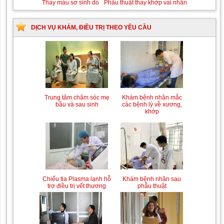
Thay máu sơ sinh do bất đồng nhóm máu
DỊCH VỤ KHÁM, ĐIỀU TRỊ THEO YÊU CẦU
Trung tâm chăm sóc mẹ
Khám bệnh nhân mắc
bầu và sau sinh
các bệnh lý về xương,
khớp
Chiếu tia Plasma lạnh hỗ
Khám bệnh nhân sau
trợ điều trị vết thương
phẫu thuật