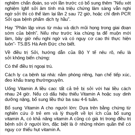
nghiệm chẩn đoán, so với lần trước có bổ sung thêm "Nếu xét
nghiệm IgM sởi âm tính mà triệu chứng lâm sàng vẫn nghi
ngờ sởi thì có thể làm lại lần 2 sau 72 giờ, hoặc chỉ định PCR
Sởi qua bệnh phẩm dịch tỵ hầu".
Hay "Phân lập virus từ máu và dịch mũi họng trong giai đoạn
sớm của bệnh". Nếu như trước kia chúng ta để muộn mới
làm, bây giờ nếu nghi ngờ và có nguy cơ cao thì thực hiện
luôn"- TS.BS Hà Anh Đức cho biết.
Về điều trị Sởi, hướng dẫn của Bộ Y tế nêu rõ, nếu là
sởi không biến chứng:
Có thể điều trị ngoại trú.
Cách ly ca bệnh tại nhà: nằm phòng riêng, hạn chế tiếp xúc,
đeo khẩu trang thườngxuyên.
Uống Vitamin A liều cao: tất cả trẻ bị sởi với hai liều cách
nhau 24 giờ. Nếu có dấu hiệu thiếu Vitamin A hoặc suy dinh
dưỡng nặng, bổ sung liều thứ ba sau 4-6 tuần.
Bổ sung Vitamin A cho người lớn: Dựa trên bằng chứng từ
nghiên cứu ở trẻ em và lý thuyết về lợi ích của bổ sung
vitamin A, có khả năng vitamin A cũng có giá trị trong điều trị
bệnh sởi ở người lớn, đặc biệt là ở những nhóm quần thể có
nguy cơ thiếu hụt vitamin A.