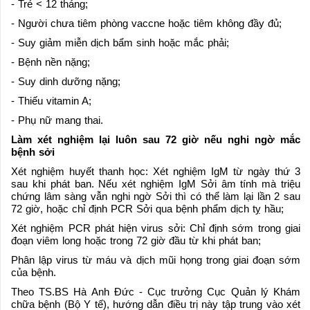
- Trẻ < 12 tháng;
- Người chưa tiêm phòng vaccne hoặc tiêm không đầy đủ;
- Suy giảm miễn dịch bẩm sinh hoặc mắc phải;
- Bệnh nền nặng;
- Suy dinh dưỡng nặng;
- Thiếu vitamin A;
- Phụ nữ mang thai.
Làm xét nghiệm lại luôn sau 72 giờ nếu nghi ngờ mắc
bệnh sởi
Xét nghiệm huyết thanh học: Xét nghiệm IgM từ ngày thứ 3
sau khi phát ban. Nếu xét nghiệm IgM Sởi âm tính mà triệu
chứng lâm sàng vẫn nghi ngờ Sởi thì có thể làm lại lần 2 sau
72 giờ, hoặc chỉ định PCR Sởi qua bệnh phẩm dịch tỵ hầu;
Xét nghiệm PCR phát hiện virus sởi: Chỉ định sớm trong giai
đoạn viêm long hoặc trong 72 giờ đầu từ khi phát ban;
Phân lập virus từ máu và dịch mũi họng trong giai đoạn sớm
của bệnh.
Theo TS.BS Hà Anh Đức - Cục trưởng Cục Quản lý Khám
chữa bệnh (Bộ Y tế), hướng dẫn điều trị này tập trung vào xét