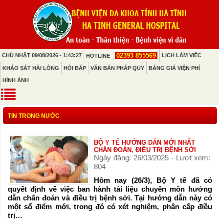
02393 855569
CHỦ NHẬT 09/08/2026 - 1:43:27
LỊCH LÀM VIỆC
HOTLINE
KHẢO SÁT HÀI LÒNG
HỎI ĐÁP
VĂN BẢN PHÁP QUY
BẢNG GIÁ VIỆN PHÍ
HÌNH ẢNH
TIN TRONG NƯỚC
BỘ Y TẾ HƯỚNG DẪN MỚI NHẤT
CHẨN ĐOÁN, ĐIỀU TRỊ BỆNH SỞI
Ngày đăng: 26/03/2025 - Lượt xem:
804
Hôm nay (26/3), Bộ Y tế đã có
quyết định về việc ban hành tài liệu chuyên môn hướng
dẫn chẩn đoán và điều trị bệnh sởi. Tại hướng dẫn này có
một số điểm mới, trong đó có xét nghiệm, phân cấp điều
trị…