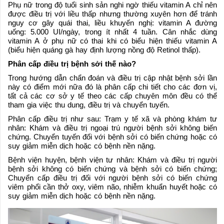
Phụ nữ trong độ tuổi sinh sản nghi ngờ thiếu vitamin A chỉ nên
được điều trị với liều thấp nhưng thường xuyên hơn để tránh
nguy cơ gây quái thai, liều khuyến nghị: vitamin A đường
uống: 5.000 UI/ngày, trong ít nhất 4 tuần. Cân nhắc dùng
vitamin A ở phụ nữ có thai khi có biểu hiện thiếu vitamin A
(biểu hiện quáng gà hay định lượng nồng độ Retinol thấp).
Phân cấp điều trị bệnh sởi thế nào?
Trong hướng dẫn chẩn đoán và điều trị cập nhật bệnh sởi lần
này có điểm mới nữa đó là phân cấp chi tiết cho các đơn vị,
tất cả các cơ sở y tế theo các cấp chuyên môn đều có thể
tham gia việc thu dung, điều trị và chuyển tuyến.
Phân cấp điều trị như sau: Trạm y tế xã và phòng khám tư
nhân: Khám và điều trị ngoại trú người bệnh sởi không biến
chứng. Chuyển tuyến đối với bệnh sởi có biến chứng hoặc có
suy giảm miễn dịch hoặc có bệnh nền nặng.
Bệnh viện huyện, bệnh viện tư nhân: Khám và điều trị người
bệnh sởi không có biến chứng và bệnh sởi có biến chứng;
Chuyển cấp điều trị đối với người bệnh sởi có biến chứng
viêm phổi cần thở oxy, viêm não, nhiễm khuẩn huyết hoặc có
suy giảm miễn dịch hoặc có bệnh nền nặng.