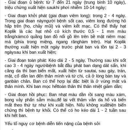
- Giai đoạn ủ bệnh: từ 7 đến 21 ngày (trung bình 10 ngày),
triệu chứng xuất hiện saukhi phơi nhiễm 10-14 ngày;
- Giai đoạn khởi phát (giai đoạn viêm long): trong 2 - 4 ngày.
Trong giai đoạn nàyngười bệnh sốt cao, viêm long đường hô
hấp trên (ho, chảy mũi) và viêm kết mạc. Có thể thấy hạt
Koplik là các hạt nhỏ có kích thước 0,5 - 1 mm màu
trắng/xámcó quầng ban đỏ nổi gồ lên trên bề mặt niêm mạc
má (phía trong miệng, ngang rănghàm trên). Hạt Koplik
thường xuất hiện một ngày trước phát ban và tồn tại 2 - 3
ngàysau khi ban xuất hiện;
- Giai đoạn toàn phát: Kéo dài 2 - 5 ngày. Thường sau khi sốt
cao 3 - 4 ngày ngườibệnh bắt đầu phát ban dạng dát sẩn, khi
căng da thì ban biến mất, xuất hiện từ sautai, sau gáy, trán,
mặt, cổ dần lan đến thân mình và tứ chi, cả ở lòng bàn tay và
ganbàn chân. Ban có thể hợp lại đặc biệt là ở vùng mặt và
thân mình. Khi ban mọc hếttoàn thân thì thân nhiệt giảm dần;
- Giai đoạn hồi phục: Ban nhạt màu dần rồi sang màu xám,
bong vảy phấn sẫm màu,để lại vết thâm vằn da hổ và biến
mất theo thứ tự như khi xuất hiện. Nếu không xuấthiện biến
chứng thì bệnh tự khỏi. Có thể có ho kéo dài 1 - 2 tuần sau
khi hết ban.
Yếu tố nguy cơ bệnh diễn tiến nặng của bệnh sởi