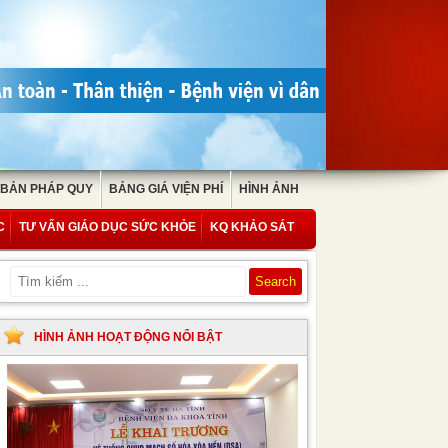
 BẢN PHÁP QUY
BẢNG GIÁ VIỆN PHÍ
HÌNH ẢNH
C
TƯ VẤN GIÁO DỤC SỨC KHỎE
KQ KHẢO SÁT
HÌNH ẢNH HOẠT ĐỘNG NỔI BẬT