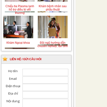
Chiếu tia Plasma lạnh
Khám bệnh nhân sau
hỗ trợ điều trị vết
phẫu thuật
thương
Khám Ngoại khoa
Đội ngũ hướng dẫn
chuyên nghiệp, tận tình
LIÊN HỆ / GỬI CÂU HỎI