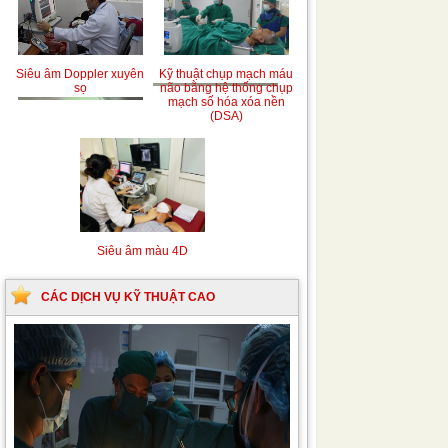
Siêu âm Doppler xuyên
Kỹ thuật chụp mạch máu
sọ
não bằng hệ thống chụp
mạch số hóa xóa nền
(DSA)
Siêu âm màu 4D
CÁC DỊCH VỤ KỸ THUẬT CAO