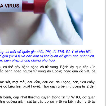
p tại một số quốc gia châu Phi, tối 17/5, Bộ Y tế cho biết
 giới (WHO) và các đơn vị liên quan để giám sát, phát hiện
các biện pháp phòng chống phù hợp.
, có thể gây bệnh nặng và tử vong. Bệnh lây qua tiếp xúc
mắc bệnh hoặc người tử vong do Ebola; hoặc qua đồ vật, bề
: sốt, mệt mỏi, đau đầu, đau cơ, đau họng, nôn, tiêu chảy,
ể có biểu hiện xuất huyết. Thời gian ủ bệnh thường từ 2 đến
ịch bệnh, cập nhật thường xuyên thông tin từ WHO, cơ quan
ăng cường giám sát tại các cơ sở y tế và kiểm dịch y tế tại