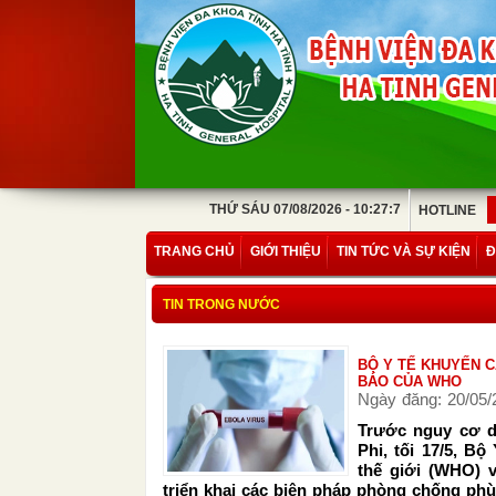
THỨ SÁU 07/08/2026 - 10:27:7
HOTLINE
TRANG CHỦ
GIỚI THIỆU
TIN TỨC VÀ SỰ KIỆN
Đ
TIN TRONG NƯỚC
BỘ Y TẾ KHUYẾN 
BÁO CỦA WHO
Ngày đăng: 20/05/
Trước nguy cơ dị
Phi, tối 17/5, B
thế giới (WHO) v
triển khai các biện pháp phòng chống ph