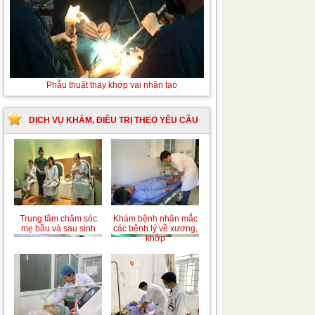
Thay máu sơ sinh do bất đồng nhóm máu
Phẫu
thuật
thay
khớp
DỊCH VỤ KHÁM, ĐIỀU TRỊ THEO YÊU CẦU
vai
nhân
tạo
Trung tâm chăm sóc
Khám bệnh nhân mắc
mẹ bầu và sau sinh
các bệnh lý về xương,
khớp