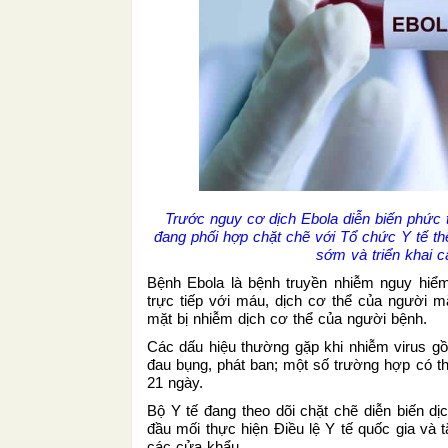
Trước nguy cơ dịch Ebola diễn biến phức tạ
đang phối hợp chặt chẽ với Tổ chức Y tế thế
sớm và triển khai 
Bệnh Ebola là bệnh truyền nhiễm nguy hiểm
trực tiếp với máu, dịch cơ thể của người 
mặt bị nhiễm dịch cơ thể của người bệnh.
Các dấu hiệu thường gặp khi nhiễm virus gồm
đau bụng, phát ban; một số trường hợp có th
21 ngày.
Bộ Y tế đang theo dõi chặt chẽ diễn biến d
đầu mối thực hiện Điều lệ Y tế quốc gia và t
các cửa khẩu.