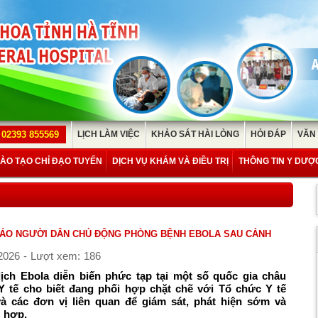
02393 855569
LỊCH LÀM VIỆC
KHẢO SÁT HÀI LÒNG
HỎI ĐÁP
VĂN
ÀO TẠO CHỈ ĐẠO TUYẾN
DỊCH VỤ KHÁM VÀ ĐIỀU TRỊ
THÔNG TIN Y DƯỢ
CÁO NGƯỜI DÂN CHỦ ĐỘNG PHÒNG BỆNH EBOLA SAU CẢNH
2026 - Lượt xem: 186
ch Ebola diễn biến phức tạp tại một số quốc gia châu
ộ Y tế cho biết đang phối hợp chặt chẽ với Tổ chức Y tế
à các đơn vị liên quan để giám sát, phát hiện sớm và
ù hợp.