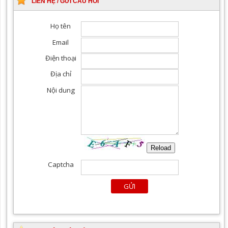
LIÊN HỆ / GỬI CÂU HỎI