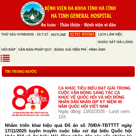
02393 855569
THỨ SÁU 07/08/2026 - 10:7:27
LỊCH LÀM VIỆC
HOTLINE
KHẢO SÁT HÀI LÒNG
HỎI ĐÁP
VĂN BẢN PHÁP QUY
BẢNG GIÁ VIỆN PHÍ
HÌNH ẢNH
TIN TRONG NƯỚC
CA KHÚC TIÊU BIỂU ĐẠT GIẢI TRONG
CUỘC VẬN ĐỘNG SÁNG TÁC CA
KHÚC VỀ QUỐC HỘI VÀ HỘI ĐỒNG
NHÂN DÂN NHÂN DỊP KỶ NIỆM 80
NĂM QUỐC HỘI VIỆT NAM
Ngày đăng: 13/02/2026 - Lượt xem:
103
Nhằm triển khai hiệu quả Đề án số 70/ĐA-TBTTTT ngày
17/11/2025 tuyên truyền cuộc bầu cử đại biểu Quốc hội