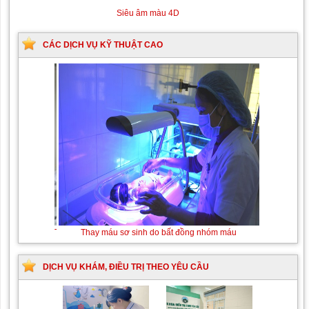
Siêu âm màu 4D
CÁC DỊCH VỤ KỸ THUẬT CAO
Tán sỏi niệu quản ngược dòng
Thay máu sơ sinh
Laser
do bất đồng nhóm
máu
DỊCH VỤ KHÁM, ĐIỀU TRỊ THEO YÊU CẦU