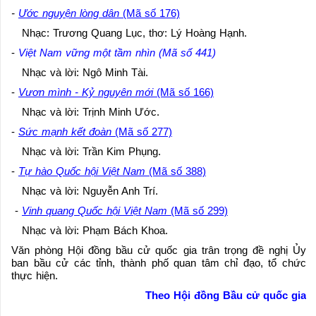
-
Ước nguyện lòng dân
(Mã số 176)
Nhạc: Trương Quang Lục, thơ: Lý Hoàng Hạnh.
-
Việt Nam vững một tầm nhìn (Mã số 441)
Nhạc và lời: Ngô Minh Tài.
-
Vươn mình - Kỷ nguyên mới
(Mã số 166)
Nhạc và lời: Trịnh Minh Ước.
-
Sức mạnh kết đoàn
(Mã số 277)
Nhạc và lời: Trần Kim Phụng.
-
Tự hào Quốc hội Việt Nam
(Mã số 388)
Nhạc và lời: Nguyễn Anh Trí.
-
Vinh quang Quốc hội Việt Nam
(Mã số 299)
Nhạc và lời: Phạm Bách Khoa.
Văn phòng Hội đồng bầu cử quốc gia trân trọng đề nghị Ủy
ban bầu cử các tỉnh, thành phố quan tâm chỉ đạo, tổ chức
thực hiện.
Theo Hội đồng Bầu cử quốc gia