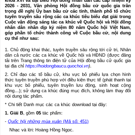
khóa XVI và đại biểu Hội đồng nhân dân các cấp nhiệm kỳ
2026 - 2031, Văn phòng Hội đồng bầu cử quốc gia trân
trọng đề nghị Ủy ban bầu cử các tỉnh, thành phố tổ chức
tuyên truyền sâu rộng các ca khúc tiêu biểu đạt giải trong
Cuộc vận động sáng tác ca khúc về Quốc hội và Hội đồng
nhân dân nhân dịp kỷ niệm 80 năm Quốc hội Việt Nam,
góp phần tổ chức thành công về Cuộc bầu cử, nội dung
cụ thể như sau:
1. Chủ động khai thác, tuyên truyền sâu rộng tới cử tri, Nhân
dân cả nước các ca khúc về Quốc hội và HĐND (được đăng
tải trên Trang thông tin điện tử của Hội đồng bầu cử quốc gia
tại địa chỉ
https://hoidongbaucu.quochoi.vn
)
.
2. Chỉ đạo các tổ bầu cử, khu vực bỏ phiếu lựa chọn hình
thức tuyên truyền phù hợp với điều kiện thực tế (phát thanh tại
khu vực bỏ phiếu, tuyên truyền lưu động, sinh hoạt cộng
đồng…); sử dụng ca khúc đúng mục đích, không làm thay đổi
nội dung tác phẩm.
* Chi tiết Danh mục các ca khúc download tại đây:
1. Giải B
, gồm
05
tác phẩm:
-
Quốc hội những mùa xuân
(Mã số: 451)
Nhạc và lời: Hoàng Hồng Ngọc.