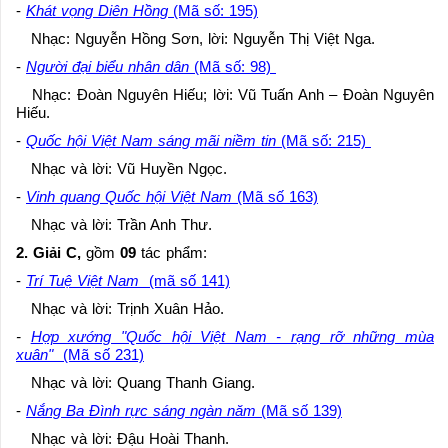
-
Khát vọng Diên Hồng
(Mã số: 195)
Nhạc: Nguyễn Hồng Sơn, lời: Nguyễn Thị Việt Nga.
-
Người đại biểu nhân dân
(Mã số: 98)
Nhạc: Đoàn Nguyên Hiếu; lời: Vũ Tuấn Anh – Đoàn Nguyên
Hiếu.
-
Quốc hội Việt Nam sáng mãi niềm tin
(Mã số: 215)
Nhạc và lời: Vũ Huyền Ngọc.
-
Vinh quang Quốc hội Việt Nam
(Mã số 163)
Nhạc và lời: Trần Anh Thư.
2. Giải C,
gồm
09
tác phẩm:
-
Trí Tuệ Việt Nam
(mã số 141)
Nhạc và lời: Trịnh Xuân Hảo.
-
Hợp xướng "Quốc hội Việt Nam - rạng rỡ những mùa
xuân"
(Mã số 231)
Nhạc và lời: Quang Thanh Giang.
-
Nắng Ba Đình rực sáng ngàn năm
(Mã số 139)
Nhạc và lời: Đậu Hoài Thanh.