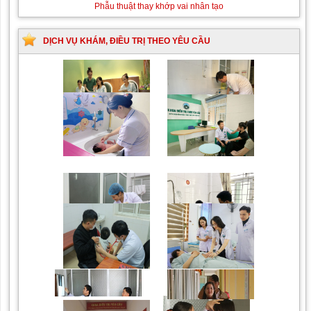
Phẫu thuật thay khớp vai nhân tạo
DỊCH VỤ KHÁM, ĐIỀU TRỊ THEO YÊU CẦU
Trung tâm chăm sóc mẹ
Khám bệnh nhân mắc
bầu và sau sinh
các bệnh lý về xương,
khớp
Phòng khám Thẩm mỹ
Chăm sóc mẹ và bé sơ
theo Yêu cầu
sinh
Chiếu tia Plasma lạnh hỗ
Khám bệnh nhân sau
trợ điều trị vết thương
phẫu thuật