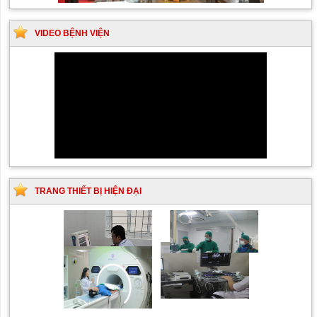
VIDEO BỆNH VIỆN
TRANG THIẾT BỊ HIỆN ĐẠI
Siêu âm Doppler xuyên
Kỹ thuật chụp mạch máu
sọ
não bằng hệ thống chụp
mạch số hóa xóa nền