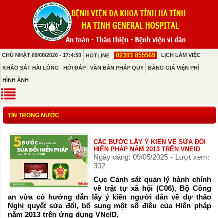
02393 855569
CHỦ NHẬT 09/08/2026 - 17:4:50
LỊCH LÀM VIỆC
HOTLINE
KHẢO SÁT HÀI LÒNG
HỎI ĐÁP
VĂN BẢN PHÁP QUY
BẢNG GIÁ VIỆN PHÍ
HÌNH ẢNH
TIN TRONG NƯỚC
CÁC BƯỚC LẤY Ý KIẾN VỀ SỬA ĐỔI
HIẾN PHÁP NĂM 2013 TRÊN VNEID
Ngày đăng: 09/05/2025 - Lượt xem:
302
Cục Cảnh sát quản lý hành chính
về trật tự xã hội (C06), Bộ Công
an vừa có hướng dẫn lấy ý kiến người dân về dự thảo
Nghị quyết sửa đổi, bổ sung một số điều của Hiến pháp
năm 2013 trên ứng dụng VNeID.