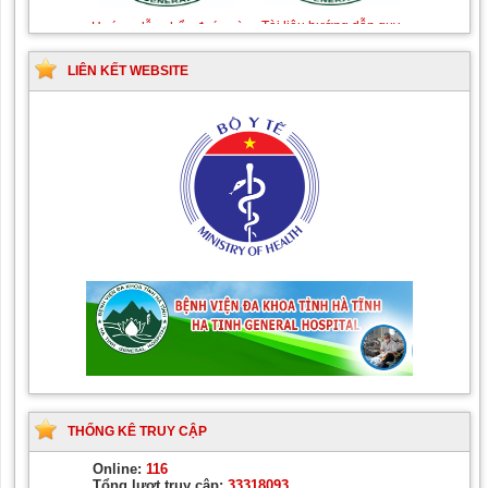
thuật Tiết niệu
LIÊN KẾT WEBSITE
Tài liệu hướng dẫn quy
Hướng dẫn chẩn đoán và
trình kỹ thuật chuyên
điều trị các bệnh cơ
ngành Da liễu
xương khớp
THỐNG KÊ TRUY CẬP
Online:
116
Tổng lượt truy cập:
33318093