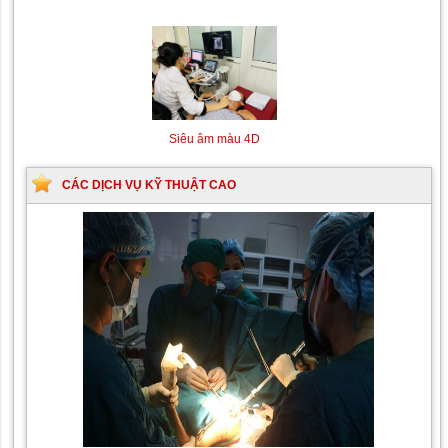
(DSA)
Máy siêu âm tim
Máy chụp cộng hưởng từ
MRI
Siêu âm màu 4D
CÁC DỊCH VỤ KỸ THUẬT CAO