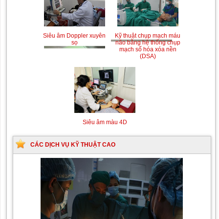
Siêu âm Doppler xuyên
Kỹ thuật chụp mạch máu
sọ
não bằng hệ thống chụp
mạch số hóa xóa nền
(DSA)
Siêu âm màu 4D
CÁC DỊCH VỤ KỸ THUẬT CAO