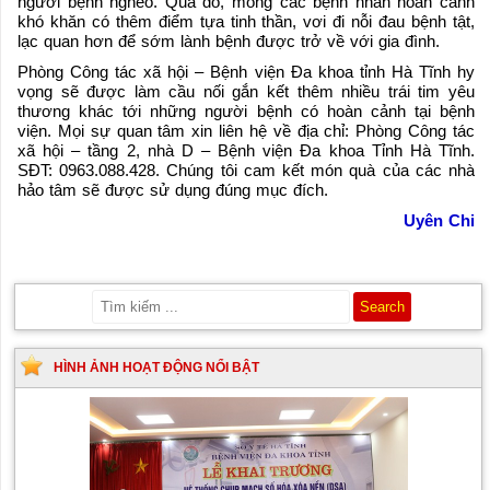
người bệnh nghèo. Qua đó, mong các bệnh nhân hoàn cảnh
khó khăn có thêm điểm tựa tinh thần, vơi đi nỗi đau bệnh tật,
lạc quan hơn để sớm lành bệnh được trở về với gia đình.
Phòng Công tác xã hội – Bệnh viện Đa khoa tỉnh Hà Tĩnh hy
vọng sẽ được làm cầu nối gắn kết thêm nhiều trái tim yêu
thương khác tới những người bệnh có hoàn cảnh tại bệnh
viện. Mọi sự quan tâm xin liên hệ về địa chỉ: Phòng Công tác
xã hội – tầng 2, nhà D – Bệnh viện Đa khoa Tỉnh Hà Tĩnh.
SĐT: 0963.088.428. Chúng tôi cam kết món quà của các nhà
hảo tâm sẽ được sử dụng đúng mục đích.
Uyên Chi
HÌNH ẢNH HOẠT ĐỘNG NỔI BẬT