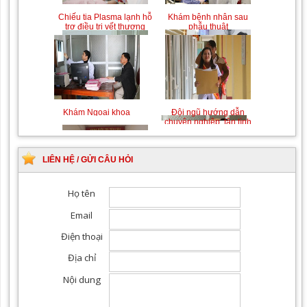
Chiếu tia Plasma lạnh hỗ
Khám bệnh nhân sau
trợ điều trị vết thương
phẫu thuật
Khám Ngoại khoa
Đội ngũ hướng dẫn
chuyên nghiệp, tận tình
LIÊN HỆ / GỬI CÂU HỎI