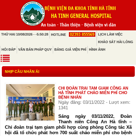
02393 855569
THỨ HAI 10/08/2026 - -5:50:28
LỊCH LÀM VIỆC
HOTLINE
KHẢO SÁT HÀI LÒNG
HỎI ĐÁP
VĂN BẢN PHÁP QUY
BẢNG GIÁ VIỆN PHÍ
HÌNH ẢNH
NHỊP CẦU NHÂN ÁI
CHI ĐOÀN TRẠI TAM GIAM CÔNG AN
HÀ TĨNH PHÁT CHÁO MIỄN PHÍ CHO
BỆNH NHÂN
Ngày đăng: 03/11/2022 - Lượt xem:
1341
Sáng ngày 03/11/2022, Đoàn
Thanh niên Công An Hà tĩnh –
Chi đoàn trại tạm giam phối hợp cùng phòng Công tác Xã
hội đã tổ chức phát hơn 700 suất cháo miễn phí cho bệnh