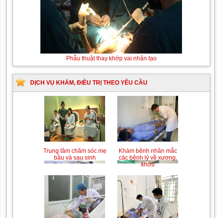
Thay máu sơ sinh do bất đồng nhóm máu
Phẫu
thuật
thay
khớp
DỊCH VỤ KHÁM, ĐIỀU TRỊ THEO YÊU CẦU
vai
nhân
tạo
Trung tâm chăm sóc mẹ
Khám bệnh nhân mắc
bầu và sau sinh
các bệnh lý về xương,
khớp