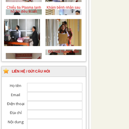
Chiếu tia Plasma lạnh
Khám bệnh nhân sau
hỗ trợ điều trị vết
phẫu thuật
thương
Khám Ngoại khoa
Đội ngũ hướng dẫn
chuyên nghiệp, tận tình
LIÊN HỆ / GỬI CÂU HỎI