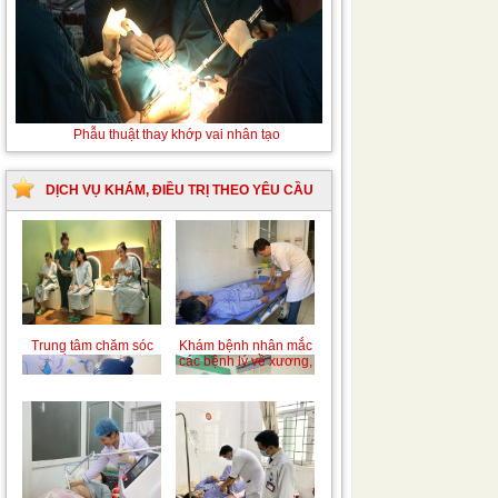
Thay máu sơ sinh do bất đồng nhóm máu
DỊCH VỤ KHÁM, ĐIỀU TRỊ THEO YÊU CẦU
Trung tâm chăm sóc
Khám bệnh nhân mắc
mẹ bầu và sau sinh
các bệnh lý về xương,
khớp