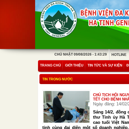
CHỦ NHẬT 09/08/2026 - 1:43:29
HOTLINE
TRANG CHỦ
GIỚI THIỆU
TIN TỨC VÀ SỰ KIỆN
Đ
TIN TRONG NƯỚC
CHỦ TỊCH HỘI NGƯ
TẾT CHO BỆNH NH
Ngày đăng: 14/02/
Sáng 14/2, đồng
thư Tỉnh ủy Hà 
cao tuổi Việt N
tỉnh cùng đại diện một số doanh nghiệp