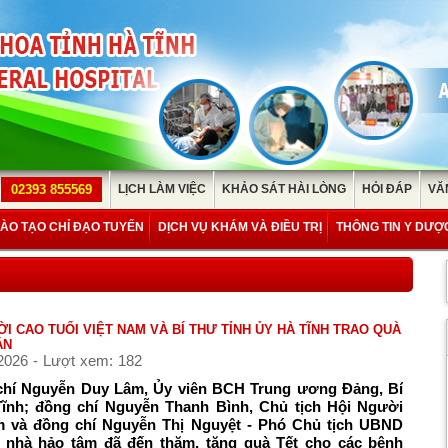
02393 855569
LỊCH LÀM VIỆC
KHẢO SÁT HÀI LÒNG
HỎI ĐÁP
VĂ
ÀO TẠO CHỈ ĐẠO TUYẾN
DỊCH VỤ KHÁM VÀ ĐIỀU TRỊ
THÔNG TIN Y DƯỢ
ỜI CAO TUỔI VIỆT NAM VÀ BÍ THƯ TỈNH ỦY HÀ TĨNH TRAO QUÀ
ÂN
2026 - Lượt xem: 182
 chí Nguyễn Duy Lâm, Ủy viên BCH Trung ương Đảng, Bí
Tĩnh; đồng chí Nguyễn Thanh Bình, Chủ tịch Hội Người
am và đồng chí Nguyễn Thị Nguyệt - Phó Chủ tịch UBND
, nhà hảo tâm đã đến thăm, tặng quà Tết cho các bệnh