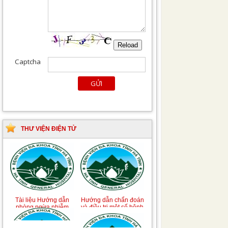
THƯ VIỆN ĐIỆN TỬ
Tài liệu Hướng dẫn
Hướng dẫn chẩn đoán
phòng ngừa nhiễm
và điều trị một số bệnh
khuẩn vết mổ
truyền nhiễm