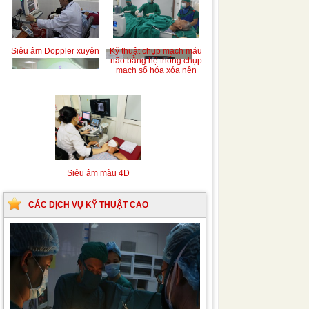
Siêu âm Doppler xuyên
Kỹ thuật chụp mạch máu
sọ
não bằng hệ thống chụp
mạch số hóa xóa nền
(DSA)
Siêu âm màu 4D
CÁC DỊCH VỤ KỸ THUẬT CAO