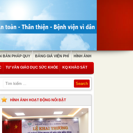
N BẢN PHÁP QUY
BẢNG GIÁ VIỆN PHÍ
HÌNH ẢNH
C
TƯ VẤN GIÁO DỤC SỨC KHỎE
KQ KHẢO SÁT
HÌNH ẢNH HOẠT ĐỘNG NỔI BẬT