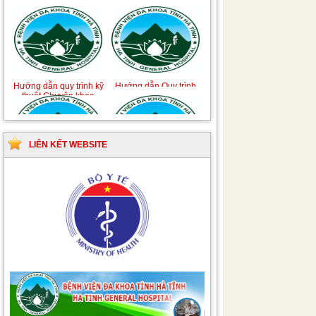
Hướng dẫn quy trình kỹ
Hướng dẫn Quy trình
thuật Chuyên khoa
kỹ thuật Nhi khoa
Phẫu thuật Tiết niệu
LIÊN KẾT WEBSITE