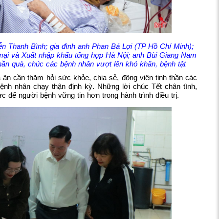
ễn Thanh Bình; gia đình anh Phan Bá Lợi (TP Hồ Chí Minh);
mại và Xuất nhập khẩu tổng hợp Hà Nội; anh Bùi Giang Nam
ần quà, chúc các bệnh nhân vượt lên khó khăn, bệnh tật
 ân cần thăm hỏi sức khỏe, chia sẻ, động viên tinh thần các
bệnh nhân chạy thận định kỳ. Những lời chúc Tết chân tình,
c để người bệnh vững tin hơn trong hành trình điều trị.