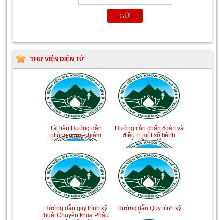
THƯ VIỆN ĐIỆN TỬ
Tài liệu Hướng dẫn
Hướng dẫn chẩn đoán và
phòng ngừa nhiễm
điều trị một số bệnh
khuẩn vết mổ
truyền nhiễm
Hướng dẫn quy trình kỹ
Hướng dẫn Quy trình kỹ
thuật Chuyên khoa Phẫu
thuật Nhi khoa