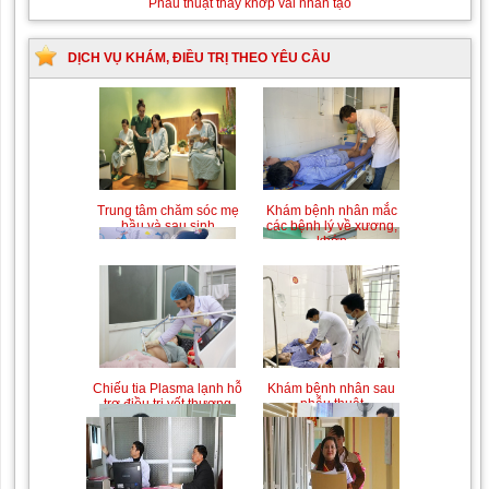
Thay
Phẫu thuật thay khớp vai nhân tạo
máu
sơ
sinh
DỊCH VỤ KHÁM, ĐIỀU TRỊ THEO YÊU CẦU
do bất
đồng
nhóm
máu
Trung tâm chăm sóc mẹ
Khám bệnh nhân mắc
bầu và sau sinh
các bệnh lý về xương,
khớp
Chiếu tia Plasma lạnh hỗ
Khám bệnh nhân sau
trợ điều trị vết thương
phẫu thuật