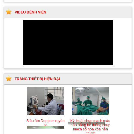
VIDEO BỆNH VIỆN
TRANG THIẾT BỊ HIỆN ĐẠI
Siêu âm Doppler xuyên
Kỹ thuật chụp mạch máu
sọ
não bằng hệ thống chụp
mạch số hóa xóa nền
(DSA)