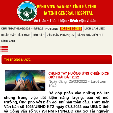
02393 855569
CHỦ NHẬT 09/08/2026 - -4:51:28
LỊCH LÀM VIỆC
HOTLINE
KHẢO SÁT HÀI LÒNG
HỎI ĐÁP
VĂN BẢN PHÁP QUY
BẢNG GIÁ VIỆN PHÍ
HÌNH ẢNH
TIN TRONG NƯỚC
CHUNG TAY HƯỞNG ỨNG CHIẾN DỊCH
GIỜ TRÁI ĐẤT 2022
Ngày đăng: 25/03/2022 - Lượt xem:
1042
Để góp phần vào những nỗ lực
chung trong việc tiết kiệm năng lượng, bảo vệ môi
trường, ứng phó với biến đổi khí hậu toàn cầu. Thực hiện
Văn bản số 1026/UBND-KT2 ngày 07/3/2022 của UBND tỉnh
và Công văn số 907 /STNMT-TNN&BĐ của Sở Tài nguyên