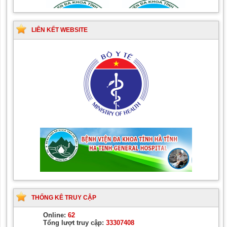
thuật Tiết niệu
LIÊN KẾT WEBSITE
THỐNG KÊ TRUY CẬP
Online:
62
Tổng lượt truy cập:
33307408