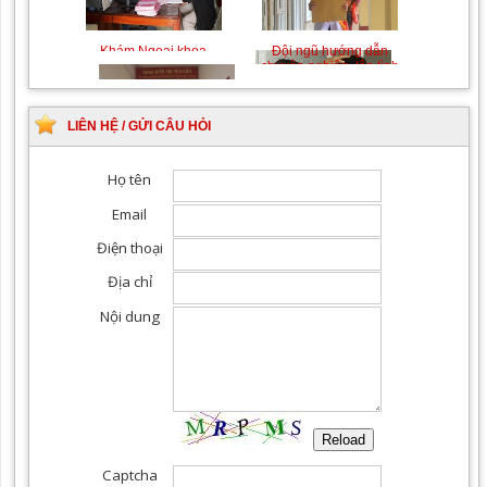
Khám Ngoại khoa
Đội ngũ hướng dẫn
chuyên nghiệp, tận tình
LIÊN HỆ / GỬI CÂU HỎI