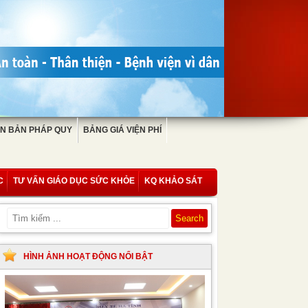
N BẢN PHÁP QUY
BẢNG GIÁ VIỆN PHÍ
C
TƯ VẤN GIÁO DỤC SỨC KHỎE
KQ KHẢO SÁT
HÌNH ẢNH HOẠT ĐỘNG NỔI BẬT