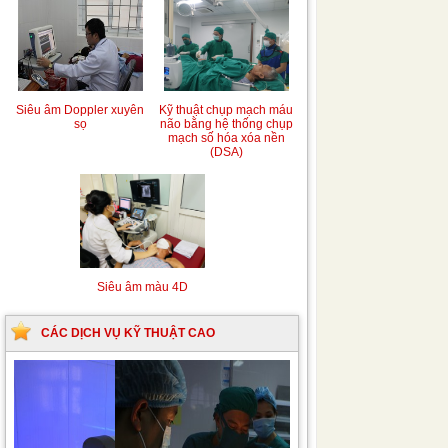
Siêu âm Doppler xuyên
Kỹ thuật chụp mạch máu
sọ
não bằng hệ thống chụp
mạch số hóa xóa nền
(DSA)
Siêu âm màu 4D
CÁC DỊCH VỤ KỸ THUẬT CAO