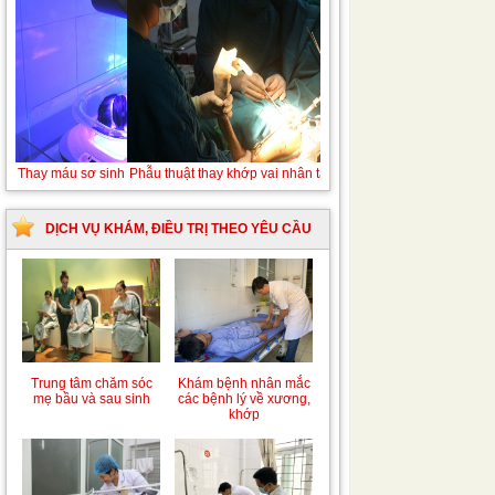
Thay máu sơ sinh do bất đồng nhóm máu
DỊCH VỤ KHÁM, ĐIỀU TRỊ THEO YÊU CẦU
Trung tâm chăm sóc
Khám bệnh nhân mắc
mẹ bầu và sau sinh
các bệnh lý về xương,
khớp