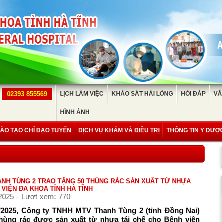
02393 855569
LỊCH LÀM VIỆC
KHẢO SÁT HÀI LÒNG
HỎI ĐÁP
VĂ
HÌNH ẢNH
ÀO TẠO CHỈ ĐẠO TUYẾN
DỊCH VỤ KHÁM VÀ ĐIỀU TRỊ
THÔNG TIN Y DƯỢ
ANH TÙNG 2 TRAO TẶNG 50 THÙNG RÁC SẢN XUẤT TỪ NHỰA
 VIỆN ĐA KHOA TỈNH HÀ TĨNH
2025 - Lượt xem: 770
/2025, Công ty TNHH MTV Thanh Tùng 2 (tỉnh Đồng Nai)
thùng rác được sản xuất từ nhựa tái chế cho Bệnh viện