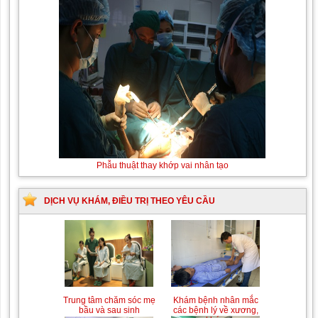
Thay máu sơ sinh do
Phẫu thuật thay khớp vai nhân
bất đồng nhóm máu
tạo
DỊCH VỤ KHÁM, ĐIỀU TRỊ THEO YÊU CẦU
Trung tâm chăm sóc mẹ
Khám bệnh nhân mắc
bầu và sau sinh
các bệnh lý về xương,