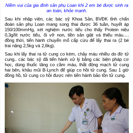
Niềm vui của gia đình sản phụ Loan khi 2 em bé được sinh ra
an toàn, khỏe mạnh.
Sau khi nhập viện, các bác sỹ Khoa Sản, BVĐK tỉnh chẩn
đoán sản phụ Loan mang song thai được 36 tuần, huyết áp
150/100mmHg, xét nghiệm nước tiểu cho thấy Protein niệu
0,3g/lít nước tiểu, ối vỡ non, tiền sản giật và thiếu máu….
đồng thời, tiến hành chuyển mổ cấp cứu để lấy thai ra (2 bé
trai nặng 2,5kg và 2,6kg).
Sau khi lấy thai ra tử cung co kém, chảy máu nhiều do đờ tử
cung.. các bác sỹ đã tiến hành xử lý bằng các biện pháp cơ
học, dùng thuốc tăng co cầm máu, thắt động mạch tử cung
hai bên, khâu mũi B-Lynch để giúp co hồi tử cung. Sau 1 giờ
đồng hồ, tử cung co hồi được nên tiến hành bảo tồn tử cung.