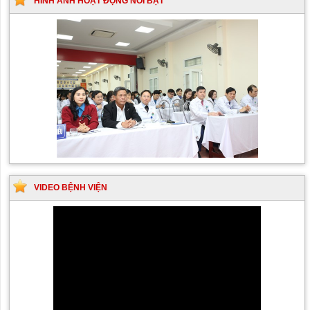
HÌNH ẢNH HOẠT ĐỘNG NỔI BẬT
VIDEO BỆNH VIỆN