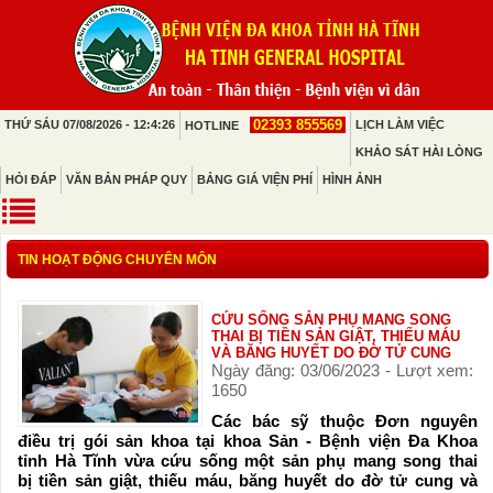
02393 855569
THỨ SÁU 07/08/2026 - 12:4:26
LỊCH LÀM VIỆC
HOTLINE
KHẢO SÁT HÀI LÒNG
HỎI ĐÁP
VĂN BẢN PHÁP QUY
BẢNG GIÁ VIỆN PHÍ
HÌNH ẢNH
TIN HOẠT ĐỘNG CHUYÊN MÔN
CỨU SỐNG SẢN PHỤ MANG SONG
THAI BỊ TIỀN SẢN GIẬT, THIẾU MÁU
VÀ BĂNG HUYẾT DO ĐỜ TỬ CUNG
Ngày đăng: 03/06/2023 - Lượt xem:
1650
Các bác sỹ thuộc Đơn nguyên
điều trị gói sản khoa tại khoa Sản - Bệnh viện Đa Khoa
tỉnh Hà Tĩnh vừa cứu sống một sản phụ mang song thai
bị tiền sản giật, thiếu máu, băng huyết do đờ tử cung và