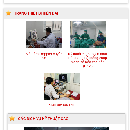
TRANG THIẾT BỊ HIỆN ĐẠI
Siêu âm Doppler xuyên
Kỹ thuật chụp mạch máu
sọ
não bằng hệ thống chụp
mạch số hóa xóa nền
(DSA)
Siêu âm màu 4D
CÁC DỊCH VỤ KỸ THUẬT CAO