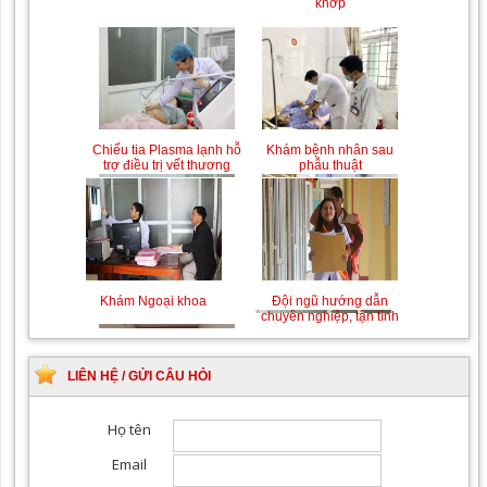
khớp
Chiếu tia Plasma lạnh hỗ
Khám bệnh nhân sau
trợ điều trị vết thương
phẫu thuật
Khám Ngoại khoa
Đội ngũ hướng dẫn
chuyên nghiệp, tận tình
LIÊN HỆ / GỬI CÂU HỎI