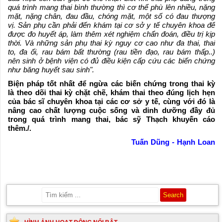
quá trình mang thai bình thường thì cơ thể phù lên nhiều, nặng
mặt, nặng chân, đau đầu, chóng mặt, một số có đau thượng
vị. Sản phụ cần phải đến khám tại cơ sở y tế chuyên khoa để
được đo huyết áp, làm thêm xét nghiệm chẩn đoán, điều trị kịp
thời. Và những sản phụ thai kỳ nguy cơ cao như đa thai, thai
to, đa ối, rau bám bất thường (rau tiền đạo, rau bám thấp..)
nên sinh ở bệnh viện có đủ điều kiện cấp cứu các biến chứng
như băng huyết sau sinh".
Biện pháp tốt nhất để ngừa các biến chứng trong thai kỳ
là theo dõi thai kỳ chặt chẽ, khám thai theo đúng lịch hẹn
của bác sĩ chuyên khoa tại các cơ sở y tế, cùng với đó là
nâng cao chất lượng cuộc sống và dinh dưỡng đầy đủ
trong quá trình mang thai, bác sỹ Thạch khuyến cáo
thêm./.
Tuấn Dũng - Hạnh Loan