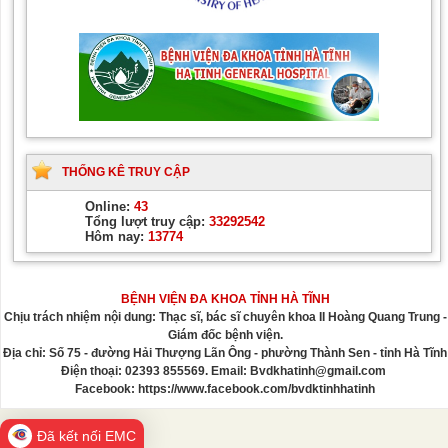
THỐNG KÊ TRUY CẬP
Online:
43
Tổng lượt truy cập:
33292542
Hôm nay:
13774
BỆNH VIỆN ĐA KHOA TỈNH HÀ TĨNH
Chịu trách nhiệm nội dung: Thạc sĩ, bác sĩ chuyên khoa II Hoàng Quang Trung -
Giám đốc bệnh viện.
Địa chỉ: Số 75 - đường Hải Thượng Lãn Ông - phường Thành Sen - tỉnh Hà Tĩnh
Điện thoại: 02393 855569. Email: Bvdkhatinh@gmail.com
Facebook: https://www.facebook.com/bvdktinhhatinh
Đã kết nối EMC