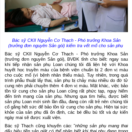
Bác sỹ CKII Nguyễn Cơ Thạch - Phó trưởng Khoa Sản
(trưởng đơn nguyên Sản gói)​ kiểm tra vết mổ cho sản phụ
Bác sỹ CKII Nguyễn Cơ Thạch - Phó trưởng Khoa Sản
(trưởng đơn nguyên Sản gói), BVĐK tỉnh cho biết: ngay sau
khi tiếp nhận sản phụ Loan chúng tôi đã liện hệ với Khoa
huyết học truyền máu của bệnh viện chuẩn bị 2 đơn vị máu
cho cuộc mổ (vì bệnh nhân thiếu máu). Tuy nhiên, trong quá
trình phẫu thuật lấy thai, sản phụ bị chảy máu nhiều do đờ tử
cung nên phải chuyền thêm 4 đơn vị máu. Mặt khác, việc bảo
tồn tử cung cho sản phụ Loan cũng rất phức tạp, nguy hiểm
đến tính mạng của sản phụ. Nhưng qua tìm hiểu, được biết
sản phụ Loan mới sinh lần đầu, đang còn rất trẻ nên chúng tôi
cố gắng hết sức để bảo tồn tử cung cho sản phụ. Hiện tại sức
khỏe của sản phụ đã ổn định, các bé đều bú tốt và dự kiến
ngày mai sẽ được xuất viện.
Bác sỹ Thạch cũng khuyến cáo: "
những sản phụ mang thai
dấu hiệu tiền sản giật có thể nhận biết khi thai phụ đang trong