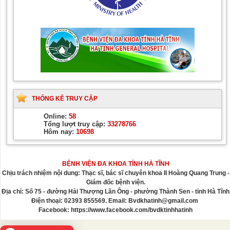
THỐNG KÊ TRUY CẬP
Online:
58
Tổng lượt truy cập:
33278766
Hôm nay:
10698
BỆNH VIỆN ĐA KHOA TỈNH HÀ TĨNH
Chịu trách nhiệm nội dung: Thạc sĩ, bác sĩ chuyên khoa II Hoàng Quang Trung -
Giám đốc bệnh viện.
Địa chỉ: Số 75 - đường Hải Thượng Lãn Ông - phường Thành Sen - tỉnh Hà Tĩnh
Điện thoại: 02393 855569. Email: Bvdkhatinh@gmail.com
Facebook: https://www.facebook.com/bvdktinhhatinh