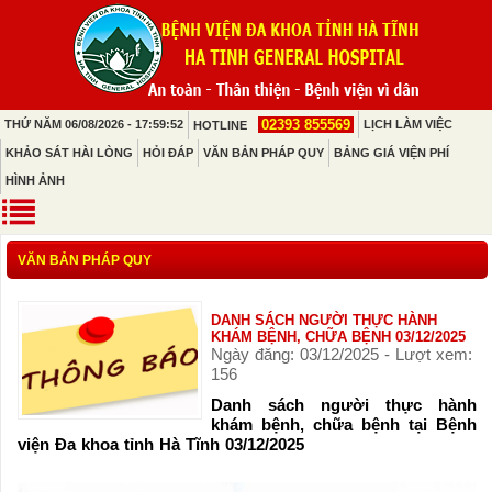
02393 855569
THỨ NĂM 06/08/2026 - 17:59:52
LỊCH LÀM VIỆC
HOTLINE
KHẢO SÁT HÀI LÒNG
HỎI ĐÁP
VĂN BẢN PHÁP QUY
BẢNG GIÁ VIỆN PHÍ
HÌNH ẢNH
VĂN BẢN PHÁP QUY
DANH SÁCH NGƯỜI THỰC HÀNH
KHÁM BỆNH, CHỮA BỆNH 03/12/2025
Ngày đăng: 03/12/2025 - Lượt xem:
156
Danh sách người thực hành
khám bệnh, chữa bệnh tại Bệnh
viện Đa khoa tỉnh Hà Tĩnh 03/12/2025