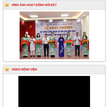
HÌNH ẢNH HOẠT ĐỘNG NỔI BẬT
VIDEO BỆNH VIỆN