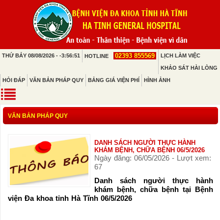
02393 855569
THỨ BẢY 08/08/2026 - -3:56:51
LỊCH LÀM VIỆC
HOTLINE
KHẢO SÁT HÀI LÒNG
HỎI ĐÁP
VĂN BẢN PHÁP QUY
BẢNG GIÁ VIỆN PHÍ
HÌNH ẢNH
VĂN BẢN PHÁP QUY
DANH SÁCH NGƯỜI THỰC HÀNH
KHÁM BỆNH, CHỮA BỆNH 06/5/2026
Ngày đăng: 06/05/2026 - Lượt xem:
67
Danh sách người thực hành
khám bệnh, chữa bệnh tại Bệnh
viện Đa khoa tỉnh Hà Tĩnh 06/5/2026