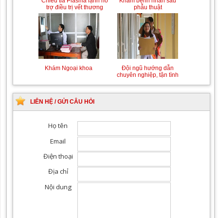
Chiếu tia Plasma lạnh hỗ
Khám bệnh nhân sau
trợ điều trị vết thương
phẫu thuật
Khám Ngoại khoa
Đội ngũ hướng dẫn
chuyên nghiệp, tận tình
LIÊN HỆ / GỬI CÂU HỎI