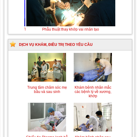
Thay máu sơ sinh do bất đồng nhóm máu
Phẫu
thuật
thay
khớp
DỊCH VỤ KHÁM, ĐIỀU TRỊ THEO YÊU CẦU
vai
nhân
tạo
Trung tâm chăm sóc mẹ
Khám bệnh nhân mắc
bầu và sau sinh
các bệnh lý về xương,
khớp