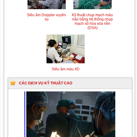
Siêu âm Doppler xuyên
Kỹ thuật chụp mạch máu
sọ
não bằng hệ thống chụp
mạch số hóa xóa nền
(DSA)
Siêu âm màu 4D
CÁC DỊCH VỤ KỸ THUẬT CAO