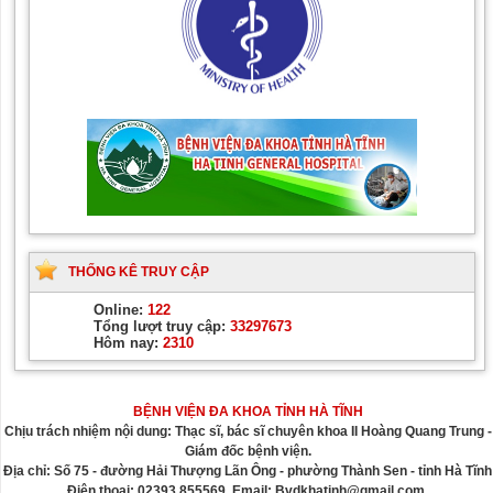
THỐNG KÊ TRUY CẬP
Online:
122
Tổng lượt truy cập:
33297673
Hôm nay:
2310
BỆNH VIỆN ĐA KHOA TỈNH HÀ TĨNH
Chịu trách nhiệm nội dung: Thạc sĩ, bác sĩ chuyên khoa II Hoàng Quang Trung -
Giám đốc bệnh viện.
Địa chỉ: Số 75 - đường Hải Thượng Lãn Ông - phường Thành Sen - tỉnh Hà Tĩnh
Điện thoại: 02393 855569. Email: Bvdkhatinh@gmail.com