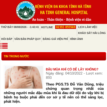
02393 855569
THỨ BẢY 08/08/2026 - -1:42:41
LỊCH LÀM VIỆC
HOTLINE
KHẢO SÁT HÀI LÒNG
HỎI ĐÁP
VĂN BẢN PHÁP QUY
BẢNG GIÁ VIỆN PHÍ
HÌNH ẢNH
TIN TRONG NƯỚC
ĐẬU MÙA KHỈ CÓ DỄ LÂY KHÔNG?
Ngày đăng: 04/10/2022 - Lượt xem:
893
Theo PGS.TS Đỗ Văn Dũng, triệu
chứng quan trọng nhất của
những người mắc đậu mùa khỉ là đau dữ dội do vậy khi bị
bệnh họ buộc phải đến cơ sở y tế nên có thể sàng lọc,
phát hiện.