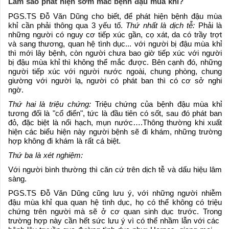
Làm sao phát hiện sớm mắc bệnh đậu mùa khỉ?
PGS.TS Đỗ Văn Dũng cho biết, để phát hiện bệnh đậu mùa
khỉ cần phải thông qua 3 yếu tố.
Thứ nhất là dịch tễ:
Phải là
những người có nguy cơ tiếp xúc gần, cọ xát, da có trầy trợt
và sang thương, quan hệ tình dục... với người bị đậu mùa khỉ
thì mới lây bệnh, còn người chưa bao giờ tiếp xúc với người
bị đậu mùa khỉ thì không thể mắc được. Bên cạnh đó, những
người tiếp xúc với người nước ngoài, chung phòng, chung
giường với người lạ, người có phát ban thì có cơ sở nghi
ngờ.
Thứ hai là triệu chứng:
Triệu chứng của bệnh đậu mùa khỉ
tương đối là "cổ điển", tức là đầu tiên có sốt, sau đó phát ban
đỏ, đặc biệt là nổi hạch, mụn nước….Thông thường khi xuất
hiện các biểu hiện này người bệnh sẽ đi khám, những trường
hợp không đi khám là rất cá biệt.
Thứ ba là xét nghiệm:
Với người bình thường thì căn cứ trên dịch tễ và dấu hiệu lâm
sàng.
PGS.TS Đỗ Văn Dũng cũng lưu ý, với những người nhiễm
đậu mùa khỉ qua quan hệ tình dục, họ có thể không có triệu
chứng trên người mà sẽ ở cơ quan sinh dục trước. Trong
trường hợp này cần hết sức lưu ý vì có thể nhầm lẫn với các