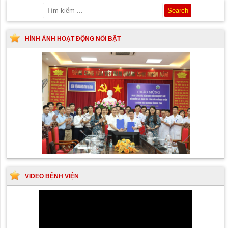
HÌNH ẢNH HOẠT ĐỘNG NỔI BẬT
VIDEO BỆNH VIỆN