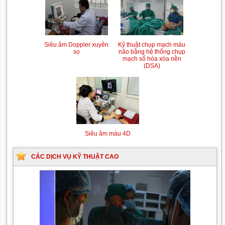
Siêu âm Doppler xuyên
Kỹ thuật chụp mạch máu
sọ
não bằng hệ thống chụp
mạch số hóa xóa nền
(DSA)
Siêu âm màu 4D
CÁC DỊCH VỤ KỸ THUẬT CAO