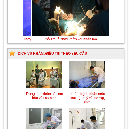
Thay máu sơ sinh do bất đồng nhóm máu
Phẫu
thuật
thay
khớp
DỊCH VỤ KHÁM, ĐIỀU TRỊ THEO YÊU CẦU
vai
nhân
tạo
Trung tâm chăm sóc mẹ
Khám bệnh nhân mắc
bầu và sau sinh
các bệnh lý về xương,
khớp