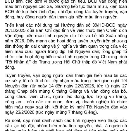
BCĐ tỉnh, các đơn vị được giao chỉ tiêu, BCĐ vận động hiến
máu tình nguyện các xã, phường tiếp tục tham mưu, kiện toàn
BCĐ để kịp thời lãnh đạo, chỉ đạo công tác tuyên truyền, vận
động, huy động người dân tham gia hiến máu tình nguyện.
Triển khai các nội dung tại Hướng dẫn số 39/HD-BCĐ ngày
20/11/2025 của Ban Chỉ đạo tỉnh về việc thực hiện Chiến dịch
Vận động hiến máu tình nguyện dịp Tết và Lễ hội Xuân hồng
năm 2026. Đẩy mạnh các hoạt động tuyên truyền trên phương
tiện thông tin đại chúng về ý nghĩa và tầm quan trọng của việc
hiến máu cứu người trong dịp Tết Nguyên đán; lồng ghép tổ
chức các hoạt động hiến máu tình nguyện trong Chương trình
“Tết Nhân ái” do Trung ương Hội Chữ thập đỏ Việt Nam phát
động.
Tuyên truyền, vận động người dân tham gia hiến máu tại các
cơ sở y tế có tổ chức tiếp nhận máu trong thời gian nghỉ Tết
Nguyên đán (từ ngày 14 đến ngày 22/2/2026, tức từ ngày 27
tháng Chạp đến mùng 6 tháng Giêng) và vận động cán bộ,
công chức, viên chức, người lao động, lực lượng vũ trang,
công an... của các cơ quan, đơn vị, doanh nghiệp tổ chức
hiến máu ngay sau khi kết thúc kỳ nghỉ Tết Nguyên đán vào
ngày 23/2/2026 (tức ngày mùng 7 tháng Giêng).
Rà soát, cập nhật danh sách các tình nguyện viên thuộc các
câu lạc bộ, đội, nhóm hiến máu tình nguyện, nhất là người có
nhóm máu hiếm và phối hợp với đơn vị tiếp nhận máu xây