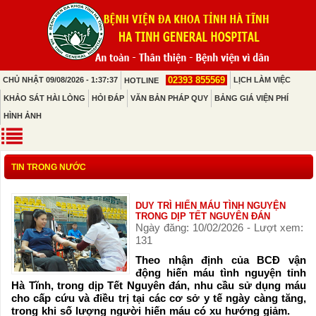
02393 855569
CHỦ NHẬT 09/08/2026 - 1:37:37
LỊCH LÀM VIỆC
HOTLINE
KHẢO SÁT HÀI LÒNG
HỎI ĐÁP
VĂN BẢN PHÁP QUY
BẢNG GIÁ VIỆN PHÍ
HÌNH ẢNH
TIN TRONG NƯỚC
DUY TRÌ HIẾN MÁU TÌNH NGUYỆN
TRONG DỊP TẾT NGUYÊN ĐÁN
Ngày đăng: 10/02/2026 - Lượt xem:
131
Theo nhận định của BCĐ vận
động hiến máu tình nguyện tỉnh
Hà Tĩnh, trong dịp Tết Nguyên đán, nhu cầu sử dụng máu
cho cấp cứu và điều trị tại các cơ sở y tế ngày càng tăng,
trong khi số lượng người hiến máu có xu hướng giảm.