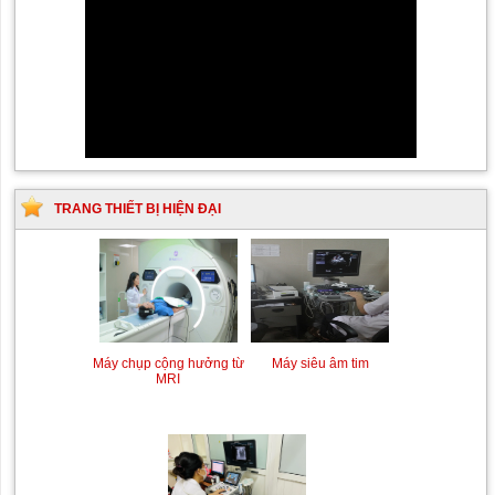
TRANG THIẾT BỊ HIỆN ĐẠI
Siêu âm Doppler xuyên
Kỹ thuật chụp mạch máu
sọ
não bằng hệ thống chụp
mạch số hóa xóa nền
(DSA)
Máy siêu âm tim
Máy chụp cộng hưởng từ
MRI