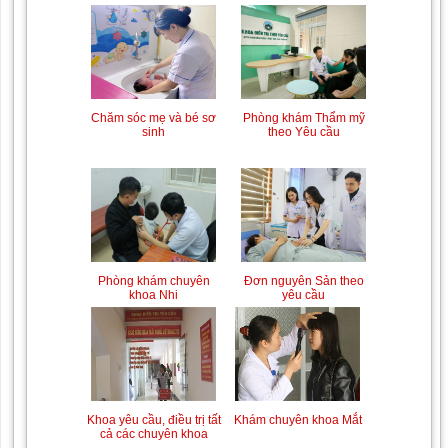
Trung tâm chăm sóc mẹ
Khám bệnh nhân mắc
bầu và sau sinh
các bệnh lý về xương,
khớp
Phòng khám Thẩm mỹ
Chăm sóc mẹ và bé sơ
theo Yêu cầu
sinh
Chiếu tia Plasma lạnh hỗ
Khám bệnh nhân sau
trợ điều trị vết thương
phẫu thuật
Đơn nguyên Sản theo
Phòng khám chuyên
yêu cầu
khoa Nhi
Khám Ngoại khoa
Đội ngũ hướng dẫn
chuyên nghiệp, tận tình
Khám chuyên khoa Mắt
Khoa yêu cầu, điều trị tất