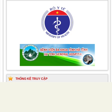
THỐNG KÊ TRUY CẬP
Online:
39
Tổng lượt truy cập:
33318834
Hôm nay:
452
BỆNH VIỆN ĐA KHOA TỈNH HÀ TĨNH