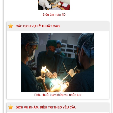
Siêu âm màu 4D
CÁC DỊCH VỤ KỸ THUẬT CAO
Phẫu thuật thay khớp vai nhân tạo
DỊCH VỤ KHÁM, ĐIỀU TRỊ THEO YÊU CẦU