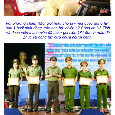
Với phương châm “Một giọt máu cho đi - một cuộc đời ở lại”,
sau 1 buổi phát động, các cán bộ, chiến sỹ Công an Hà Tĩnh
và đoàn viên thanh niên đã tham gia hiến 184 đơn vị máu để
phục vụ công tác cứu chữa người bệnh.