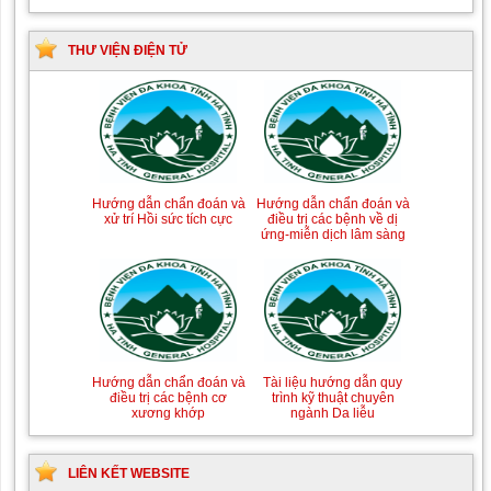
THƯ VIỆN ĐIỆN TỬ
Tài liệu Hướng dẫn
Hướng dẫn chẩn đoán và
phòng ngừa nhiễm
điều trị một số bệnh
Hướng dẫn chẩn đoán và
Hướng dẫn chẩn đoán và
khuẩn vết mổ
truyền nhiễm
xử trí Hồi sức tích cực
điều trị các bệnh về dị
ứng-miễn dịch lâm sàng
Hướng dẫn quy trình kỹ
Hướng dẫn Quy trình kỹ
thuật Chuyên khoa Phẫu
thuật Nhi khoa
Tài liệu hướng dẫn quy
Hướng dẫn chẩn đoán và
thuật Tiết niệu
trình kỹ thuật chuyên
điều trị các bệnh cơ
ngành Da liễu
xương khớp
LIÊN KẾT WEBSITE