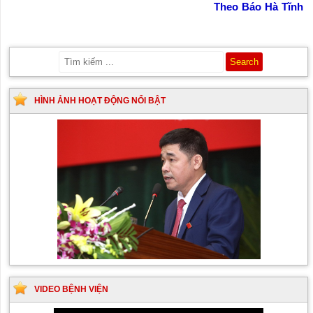
Theo Báo Hà Tĩnh
HÌNH ẢNH HOẠT ĐỘNG NỔI BẬT
VIDEO BỆNH VIỆN