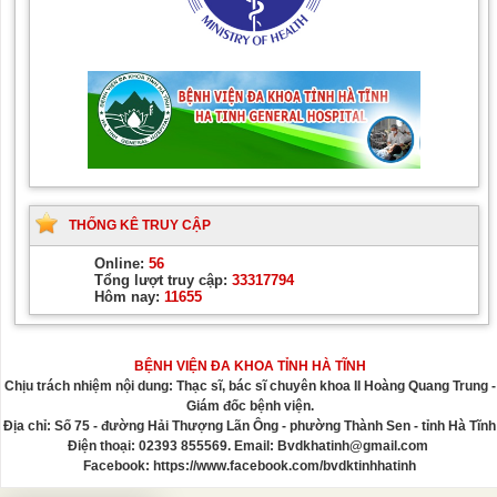
THỐNG KÊ TRUY CẬP
Online:
56
Tổng lượt truy cập:
33317794
Hôm nay:
11655
BỆNH VIỆN ĐA KHOA TỈNH HÀ TĨNH
Chịu trách nhiệm nội dung: Thạc sĩ, bác sĩ chuyên khoa II Hoàng Quang Trung -
Giám đốc bệnh viện.
Địa chỉ: Số 75 - đường Hải Thượng Lãn Ông - phường Thành Sen - tỉnh Hà Tĩnh
Điện thoại: 02393 855569. Email: Bvdkhatinh@gmail.com
Facebook: https://www.facebook.com/bvdktinhhatinh