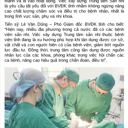
thành và đi vào hoạt động. Việc xây dựng Trung tâm Sản nhi
là yêu cầu tất yếu đối với BVĐK tỉnh nhằm không ngừng nâng
cao chất lượng chăm sóc và điều trị cho bệnh nhân, nhất là
trong lĩnh vực sản, phụ và nhi khoa.
Tiến sỹ Lê Văn Dũng – Phó Giám đốc BVĐK tỉnh cho biết:
“Hiện nay, nhiều địa phương trong cả nước đã có các bệnh
viện sản nhi. Việc xây dựng Trung tâm sản nhi thuộc bệnh
viện tỉnh đang là xu hướng phù hợp khi tận dụng được cơ sở,
vật chất và con người hiện có của bệnh viện, giảm bớt nguồn
lực đầu tư. Đồng thời, trung tâm cũng tận dụng được nguồn
nhân lực của các khoa, phòng khác trong việc hội chẩn các
ca bệnh, nâng cao hiệu quả trong chẩn đoán, điều trị”.