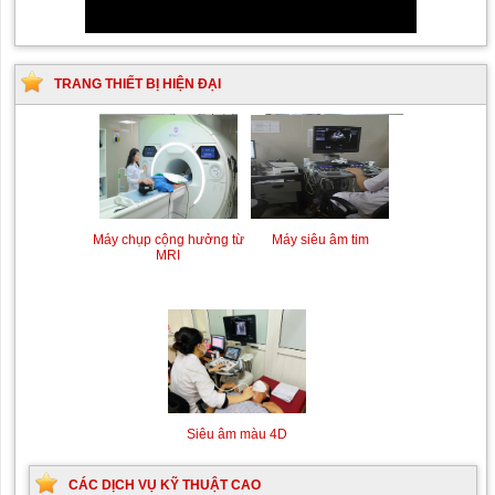
TRANG THIẾT BỊ HIỆN ĐẠI
Siêu âm Doppler xuyên
Kỹ thuật chụp mạch máu
sọ
não bằng hệ thống chụp
mạch số hóa xóa nền
(DSA)
Siêu âm màu 4D
CÁC DỊCH VỤ KỸ THUẬT CAO