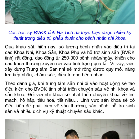
Các bác sỹ BVĐK tỉnh Hà Tĩnh đã thực hiện được nhiều kỹ
thuật trong điều trị, phẫu thuật cho bệnh nhân nhi khoa.
Qua khảo sát, hiện nay, số lượng bệnh nhân vào điều trị tại
các Khoa Nhi, Khoa Sản, Khoa Phụ và hỗ trợ sinh sản (BVĐK
tỉnh) rất đông, dao động từ 250-300 bệnh nhân/ngày, khiến cho
các khoa thường xuyên rơi vào tình trạng quá tải. Vì vậy, việc
xây dựng Trung tâm Sản nhi sẽ mở rộng được quy mô, năng
lực tiếp nhận, chăm sóc, điều trị cho bệnh nhân.
Theo đánh giá, khi trung tâm sản nhi đi vào hoạt động sẽ tạo
điều kiện cho BVĐK tỉnh phát triển chuyên sâu về nhi khoa và
sản khoa. Đối với nhi khoa sẽ phát triển chuyên khoa về tim
mạch, hô hấp, tiêu hoá, tiết niệu… Lĩnh vực sản khoa sẽ có
điều kiện để phát triển về sản thường, sản bệnh, hỗ trợ sinh
sản và nhiều dịch vụ kỹ thuật chuyên sâu khác.