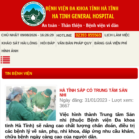
02393 855569
CHỦ NHẬT 09/08/2026 - 16:26:29
LỊCH LÀM VIỆC
HOTLINE
KHẢO SÁT HÀI LÒNG
HỎI ĐÁP
VĂN BẢN PHÁP QUY
BẢNG GIÁ VIỆN PHÍ
HÌNH ẢNH
TIN BỆNH VIỆN
HÀ TĨNH SẮP CÓ TRUNG TÂM SẢN
NHI
Ngày đăng: 31/01/2023 - Lượt xem:
3667
Việc hình thành Trung tâm Sản
nhi (thuộc Bệnh viện Đa khoa
tỉnh Hà Tĩnh) sẽ nâng cao chất lượng chẩn đoán, điều trị
các bệnh lý về sản, phụ, nhi khoa, đáp ứng nhu cầu khám,
chữa bệnh ngày càng cao của người dân.