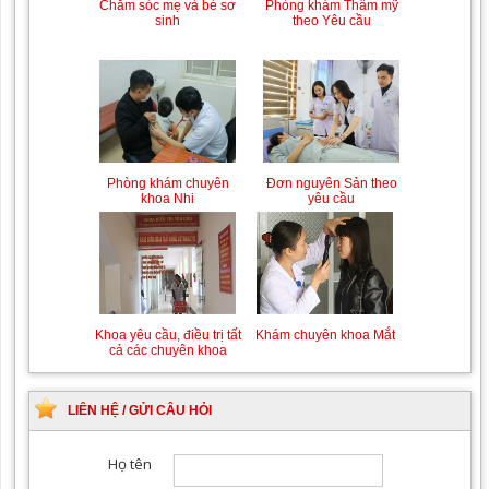
Trung tâm chăm sóc mẹ
Khám bệnh nhân mắc
bầu và sau sinh
các bệnh lý về xương,
khớp
Phòng khám Thẩm mỹ
Chăm sóc mẹ và bé sơ
theo Yêu cầu
sinh
Chiếu tia Plasma lạnh hỗ
Khám bệnh nhân sau
trợ điều trị vết thương
phẫu thuật
Đơn nguyên Sản theo
Phòng khám chuyên
Khám Ngoại khoa
Đội ngũ hướng dẫn
yêu cầu
khoa Nhi
chuyên nghiệp, tận tình
LIÊN HỆ / GỬI CÂU HỎI
Khám chuyên khoa Mắt
Khoa yêu cầu, điều trị tất