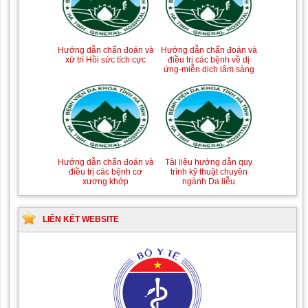
Tài liệu Hướng dẫn
Hướng dẫn chẩn đoán và
phòng ngừa nhiễm
điều trị một số bệnh
khuẩn vết mổ
truyền nhiễm
Hướng dẫn chẩn đoán và
Hướng dẫn chẩn đoán và
xử trí Hồi sức tích cực
Hướng dẫn quy trình kỹ
Hướng dẫn Quy trình kỹ
điều trị các bệnh về dị
thuật Chuyên khoa Phẫu
thuật Nhi khoa
ứng-miễn dịch lâm sàng
thuật Tiết niệu
LIÊN KẾT WEBSITE
Tài liệu hướng dẫn quy
Hướng dẫn chẩn đoán và
trình kỹ thuật chuyên
điều trị các bệnh cơ
ngành Da liễu
xương khớp