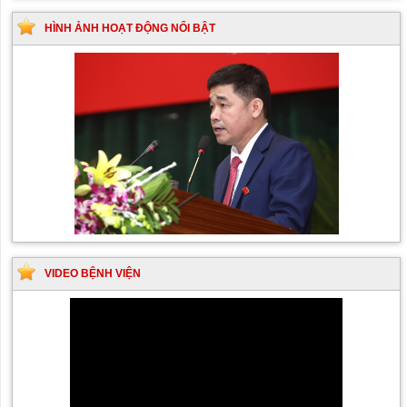
HÌNH ẢNH HOẠT ĐỘNG NỔI BẬT
VIDEO BỆNH VIỆN