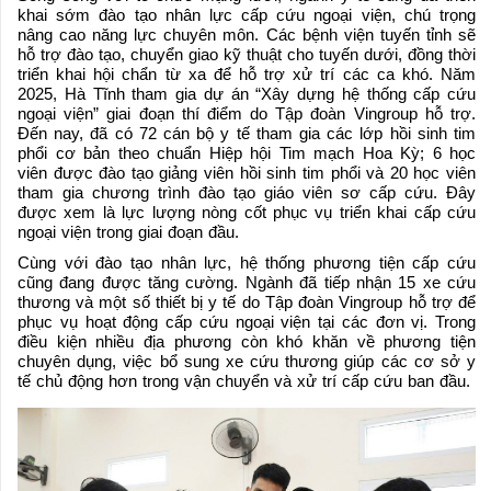
khai sớm đào tạo nhân lực cấp cứu ngoại viện, chú trọng
nâng cao năng lực chuyên môn. Các bệnh viện tuyến tỉnh sẽ
hỗ trợ đào tạo, chuyển giao kỹ thuật cho tuyến dưới, đồng thời
triển khai hội chẩn từ xa để hỗ trợ xử trí các ca khó. Năm
2025, Hà Tĩnh tham gia dự án “Xây dựng hệ thống cấp cứu
ngoại viện” giai đoạn thí điểm do Tập đoàn Vingroup hỗ trợ.
Đến nay, đã có 72 cán bộ y tế tham gia các lớp hồi sinh tim
phổi cơ bản theo chuẩn Hiệp hội Tim mạch Hoa Kỳ; 6 học
viên được đào tạo giảng viên hồi sinh tim phổi và 20 học viên
tham gia chương trình đào tạo giáo viên sơ cấp cứu. Đây
được xem là lực lượng nòng cốt phục vụ triển khai cấp cứu
ngoại viện trong giai đoạn đầu.
Cùng với đào tạo nhân lực, hệ thống phương tiện cấp cứu
cũng đang được tăng cường. Ngành đã tiếp nhận 15 xe cứu
thương và một số thiết bị y tế do Tập đoàn Vingroup hỗ trợ để
phục vụ hoạt động cấp cứu ngoại viện tại các đơn vị. Trong
điều kiện nhiều địa phương còn khó khăn về phương tiện
chuyên dụng, việc bổ sung xe cứu thương giúp các cơ sở y
tế chủ động hơn trong vận chuyển và xử trí cấp cứu ban đầu.