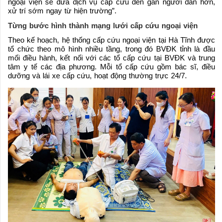
ngoại viện sẽ đưa dịch vụ cấp cứu đến gần người dân hơn,
xử trí sớm ngay từ hiện trường”.
Từng bước hình thành mạng lưới cấp cứu ngoại viện
Theo kế hoạch, hệ thống cấp cứu ngoại viện tại Hà Tĩnh được
tổ chức theo mô hình nhiều tầng, trong đó BVĐK tỉnh là đầu
mối điều hành, kết nối với các tổ cấp cứu tại BVĐK và trung
tâm y tế các địa phương. Mỗi tổ cấp cứu gồm bác sĩ, điều
dưỡng và lái xe cấp cứu, hoạt động thường trực 24/7.