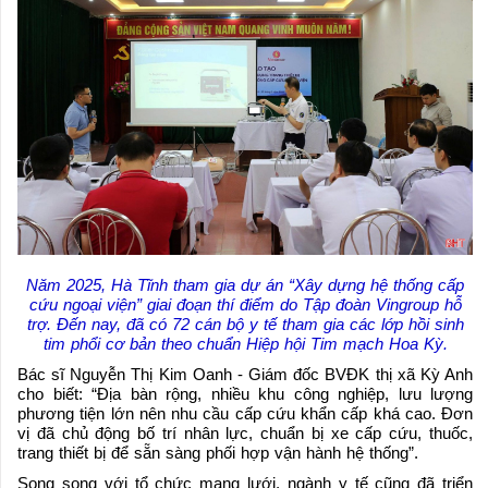
Năm 2025, Hà Tĩnh tham gia dự án “Xây dựng hệ thống cấp
cứu ngoại viện” giai đoạn thí điểm do Tập đoàn Vingroup hỗ
trợ. Đến nay, đã có 72 cán bộ y tế tham gia các lớp hồi sinh
tim phổi cơ bản theo chuẩn Hiệp hội Tim mạch Hoa Kỳ.
Bác sĩ Nguyễn Thị Kim Oanh - Giám đốc BVĐK thị xã Kỳ Anh
cho biết: “Địa bàn rộng, nhiều khu công nghiệp, lưu lượng
phương tiện lớn nên nhu cầu cấp cứu khẩn cấp khá cao. Đơn
vị đã chủ động bố trí nhân lực, chuẩn bị xe cấp cứu, thuốc,
trang thiết bị để sẵn sàng phối hợp vận hành hệ thống”.
Song song với tổ chức mạng lưới, ngành y tế cũng đã triển