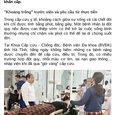
khẩn cấp.
"Khoảng trống" trước viện và yêu cầu từ thực tiễn
Trong cấp cứu y tế, khoảng cách giữa sự sống và cái chết đôi
khi chỉ được tính bằng phút, bằng giây. Một bệnh nhân bị đột
quỵ nếu được can thiệp sớm có thể trở lại cuộc sống bình
thường nhưng chỉ chậm vài phút có thể để lại di chứng suốt
đời.
Tại Khoa Cấp cứu - Chống độc, Bệnh viện Đa khoa (BVĐK)
tỉnh Hà Tĩnh, hằng ngày không hiếm những ca bệnh nặng
được chuyển đến để cấp cứu, điều trị. Trong đó, có nhiều
trường hợp đột quỵ, nhồi máu cơ tim, tai nạn giao thông…
nhập viện khi đã qua “giờ vàng” cấp cứu.