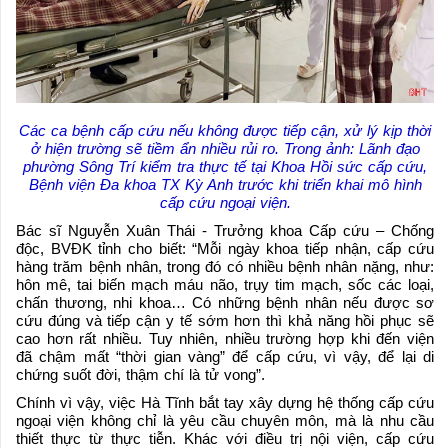
Các ca bệnh cấp cứu nếu không được tiếp cận, xử lý kịp thời
ở hiện trường sẽ tiềm ẩn nhiều rủi ro. Trong ảnh: Lãnh đạo
phường Sông Trí kiểm tra thực tế tại Khoa Hồi sức cấp cứu,
Bệnh viện Đa khoa TX Kỳ Anh trước khi triển khai mô hình
cấp cứu ngoại viện.
Bác sĩ Nguyễn Xuân Thái - Trưởng khoa Cấp cứu – Chống
độc, BVĐK tỉnh cho biết: “Mỗi ngày khoa tiếp nhận, cấp cứu
hàng trăm bệnh nhân, trong đó có nhiều bệnh nhân nặng, như:
hôn mê, tai biến mạch máu não, trụy tim mạch, sốc các loại,
chấn thương, nhi khoa… Có những bệnh nhân nếu được sơ
cứu đúng và tiếp cận y tế sớm hơn thì khả năng hồi phục sẽ
cao hơn rất nhiều. Tuy nhiên, nhiều trường hợp khi đến viện
đã chậm mất “thời gian vàng” để cấp cứu, vì vậy, để lại di
chứng suốt đời, thậm chí là tử vong”.
Chính vì vậy, việc Hà Tĩnh bắt tay xây dựng hệ thống cấp cứu
ngoại viện không chỉ là yêu cầu chuyên môn, mà là nhu cầu
thiết thực từ thực tiễn. Khác với điều trị nội viện, cấp cứu