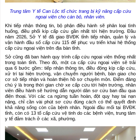
Trung tâm Y tế Can Lộc tổ chức trang bị kỹ năng cấp cứu
ngoại viện cho cán bộ, nhân viên.
Khi tiếp nhận thông tin, bộ phận điều hành sẽ phân loại tình
huống, điều phối kíp cấp cứu gần nhất tới hiện trường. Đầu
năm 2026, Sở Y tế đã giao BVĐK tỉnh tiếp nhận, quản lý và
vận hành đầu số cấp cứu 115 để phục vụ triển khai hệ thống
cấp cứu ngoại viện trên địa bàn tỉnh.
Sở cũng đã ban hành quy trình cấp cứu ngoại viện thống nhất
trong toàn tỉnh. Theo đó, một ca cấp cứu ngoại viện sẽ trải
qua 6 bước gồm: tiếp nhận thông tin, điều động kíp cấp cứu,
xử trí tại hiện trường, vận chuyển người bệnh, bàn giao cho
cơ sở tiếp nhận và hoàn thiện hồ sơ chuyên môn. Điểm đáng
chú ý là trong thời gian chờ xe cấp cứu tới hiện trường, nhân
viên điều hành sẽ hướng dẫn người dân sơ cứu ban đầu qua
điện thoại. Với các ca ngừng tuần hoàn, đột quỵ hay tai nạn
nặng, chỉ cần vài phút sơ cứu đúng cách có thể quyết định
khả năng sống còn của bệnh nhân. Ngoài đầu mối tại BVĐK
tỉnh, còn có 13 tổ cấp cứu vệ tinh do các bệnh viện, trung tâm
y tế đảm trách ở các xã, phường.