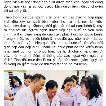
ngoại viện là hoạt động cấp cứu được triển khai ngay tại cộng
đồng, nơi xảy ra sự cố, trước khi người bệnh được chuyển
tới cơ sở y tế.
Theo thống kê của ngành y tế, phần lớn các trường hợp nguy
kịch đều xảy ra ngoài bệnh viện như: tại nhà, nơi làm việc
hoặc trên đường. Khoảng thời gian từ khi tai nạn, bệnh lý xảy
ra cho tới lúc người bệnh được tiếp cận y tế chuyên môn
chính là thời điểm vàng để cấp cứu, phục hồi cho người bệnh.
Trong khi đó, với nhiều bệnh lý như: đột quỵ não, nhồi máu cơ
tim, sốc phản vệ… hiệu quả điều trị phụ thuộc rất lớn vào thời
gian tiếp cận cấp cứu. Chậm vài chục phút có thể khiến bệnh
nhân mất cơ hội hồi phục hoặc để lại di chứng nặng nề. Vì
vậy, triển khai thí điểm hệ thống cấp cứu ngoại viện, ngành y
tế Hà Tĩnh đặt mục tiêu là xử lý cấp cứu sớm, giảm nguy cơ
tử vong và giảm mức độ thương tật cho người bệnh.