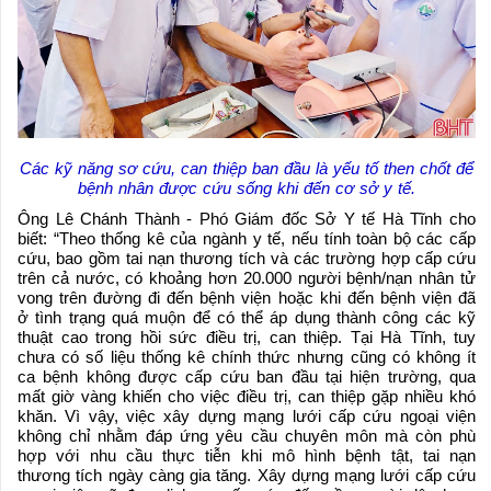
Các kỹ năng sơ cứu, can thiệp ban đầu là yếu tố then chốt để
bệnh nhân được cứu sống khi đến cơ sở y tế.
Ông Lê Chánh Thành - Phó Giám đốc Sở Y tế Hà Tĩnh cho
biết: “Theo thống kê của ngành y tế, nếu tính toàn bộ các cấp
cứu, bao gồm tai nạn thương tích và các trường hợp cấp cứu
trên cả nước, có khoảng hơn 20.000 người bệnh/nạn nhân tử
vong trên đường đi đến bệnh viện hoặc khi đến bệnh viện đã
ở tình trạng quá muộn để có thể áp dụng thành công các kỹ
thuật cao trong hồi sức điều trị, can thiệp. Tại Hà Tĩnh, tuy
chưa có số liệu thống kê chính thức nhưng cũng có không ít
ca bệnh không được cấp cứu ban đầu tại hiện trường, qua
mất giờ vàng khiến cho việc điều trị, can thiệp gặp nhiều khó
khăn. Vì vậy, việc xây dựng mạng lưới cấp cứu ngoại viện
không chỉ nhằm đáp ứng yêu cầu chuyên môn mà còn phù
hợp với nhu cầu thực tiễn khi mô hình bệnh tật, tai nạn
thương tích ngày càng gia tăng. Xây dựng mạng lưới cấp cứu