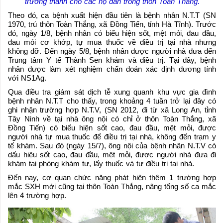
trưởng thành cho các hộ dân trong thôn Toàn Thắng.
Theo đó, ca bệnh xuất hiện đầu tiên là bệnh nhân N.T.T (SN
1970, trú thôn Toàn Thắng, xã Đồng Tiến, tỉnh Hà Tĩnh). Trước
đó, ngày 1/8, bệnh nhân có biểu hiện sốt, mệt mỏi, đau đầu,
đau mỏi cơ khớp, tự mua thuốc về điều trị tại nhà nhưng
không đỡ. Đến ngày 5/8, bệnh nhân được người nhà đưa đến
Trung tâm Y tế Thành Sen khám và điều trị. Tại đây, bệnh
nhân được làm xét nghiệm chẩn đoán xác định dương tính
với NS1Ag.
Qua điều tra giám sát dịch tễ xung quanh khu vực gia đình
bệnh nhân N.T.T cho thấy, trong khoảng 4 tuần trở lại đây có
ghi nhận trường hợp N.T.V, (SN 2012, đi từ xã Long An, tỉnh
Tây Ninh về tại nhà ông nội có chỉ ở thôn Toàn Thắng, xã
Đồng Tiến) có biểu hiện sốt cao, đau đầu, mệt mỏi, được
người nhà tự mua thuốc để điều trị tại nhà, không đến trạm y
tế khám. Sau đó (ngày 15/7), ông nội của bệnh nhân N.T.V có
dấu hiệu sốt cao, đau đầu, mệt mỏi, được người nhà đưa đi
khám tại phòng khám tư, lấy thuốc và tự điều trị tại nhà.
Đến nay, cơ quan chức năng phát hiện thêm 1 trường hợp
mắc SXH mới cũng tại thôn Toàn Thắng, nâng tổng số ca mắc
lên 4 trường hợp.