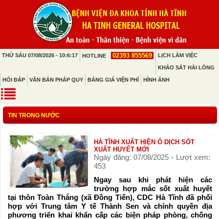
02393 855569
THỨ SÁU 07/08/2026 - 10:6:17
LỊCH LÀM VIỆC
HOTLINE
KHẢO SÁT HÀI LÒNG
HỎI ĐÁP
VĂN BẢN PHÁP QUY
BẢNG GIÁ VIỆN PHÍ
HÌNH ẢNH
TIN TRONG NƯỚC
HÀ TĨNH XUẤT HIỆN Ổ DỊCH SỐT
XUẤT HUYẾT MỚI
Ngày đăng: 07/08/2025 - Lượt xem:
453
Ngay sau khi phát hiện các
trường hợp mắc sốt xuất huyết
tại thôn Toàn Thắng (xã Đồng Tiến), CDC Hà Tĩnh đã phối
hợp với Trung tâm Y tế Thành Sen và chính quyền địa
phương triển khai khẩn cấp các biện pháp phòng, chống