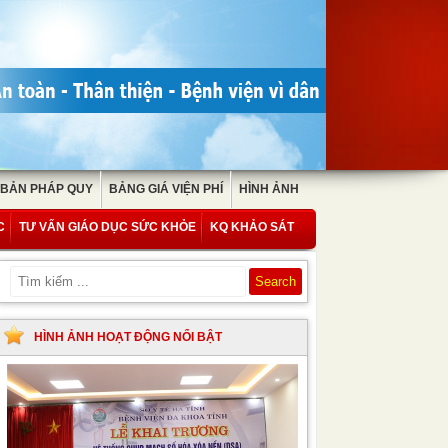
 BẢN PHÁP QUY
BẢNG GIÁ VIỆN PHÍ
HÌNH ẢNH
C
TƯ VẤN GIÁO DỤC SỨC KHỎE
KQ KHẢO SÁT
HÌNH ẢNH HOẠT ĐỘNG NỔI BẬT