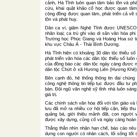
cảnh, Hà Tĩnh luôn quan tâm bảo tồn và phát
cứu, khai quật khảo cổ học được quan tâm t
cộng đồng được quan tâm, phát triển cả về s
tồn và phát huy.
Dân ca ví, giặm Nghệ Tĩnh được UNESCO gh
nhân loại; ca trù ghi vào di sản văn hóa p
Trường học Phúc Giang và Hoàng Hoa sứ trì
khu vực Châu Á - Thái Bình Dương.
Hà Tĩnh hiện có khoảng 30 dân tộc thiểu số
phát triển văn hóa các dân tộc thiểu số luôn
của đồng bào các dân tộc ngày càng được nâng
dân tộc Chứt ở xã Hương Liên (Hương Khê) 
Bên cạnh đó, hệ thống thông tin đại chúng 
công nghệ thông tin tiếp tục được đầu tư phá
bàn. Đội ngũ văn nghệ sỹ tỉnh nhà luôn sáng
giá trị.
Các chính sách văn hóa đối với tôn giáo và 
lưu đã mở ra nhiều cơ hội tiếp cận, tiếp t
quảng bá, giới thiệu mảnh đất, con người 
được xây dựng, củng cố và ngày càng hoàn 
Thẳng thắn nhìn nhận hạn chế, báo cáo nêu
dựng con người có nhân cách, lối sống tốt