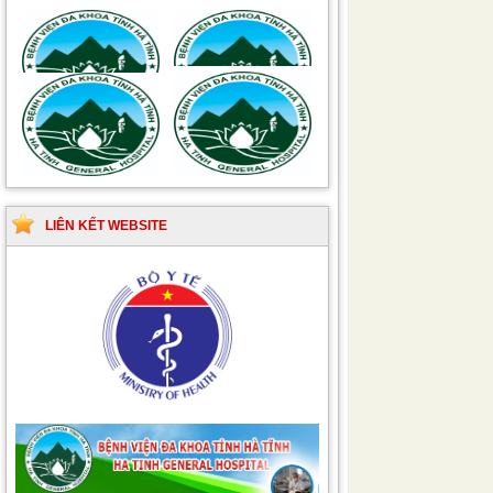
Hướng dẫn quy trình kỹ
Hướng dẫn Quy trình
thuật Chuyên khoa
kỹ thuật Nhi khoa
Phẫu thuật Tiết niệu
LIÊN KẾT WEBSITE