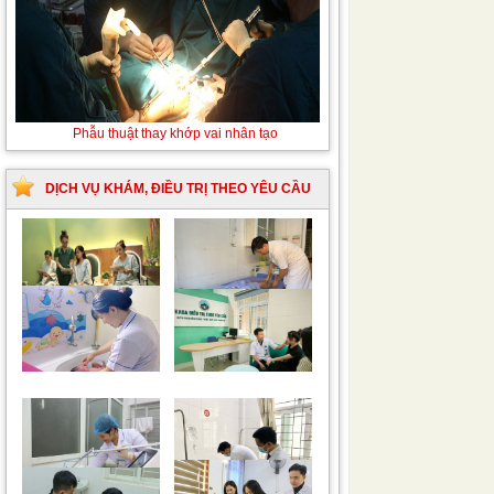
Thay máu sơ sinh do bất đồng nhóm máu
Phẫu
thuật
thay
khớp
DỊCH VỤ KHÁM, ĐIỀU TRỊ THEO YÊU CẦU
vai
nhân
tạo
Trung tâm chăm sóc
Khám bệnh nhân mắc
mẹ bầu và sau sinh
các bệnh lý về xương,
khớp