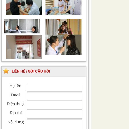
Chiếu tia Plasma lạnh
Khám bệnh nhân sau
hỗ trợ điều trị vết
phẫu thuật
thương
Khám Ngoại khoa
Đội ngũ hướng dẫn
chuyên nghiệp, tận tình
LIÊN HỆ / GỬI CÂU HỎI