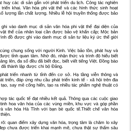
 huy các di sản gắn với phát triển du lịch. Công tác nghiên
riển khai. Văn hóa phi vật thể và các hình thức sinh hoạt
ố lượng lẫn chất lượng. Nhiều lễ hội truyền thống được bảo
i vào danh mục di sản văn hóa phi vật thể đại diện của
hi vật thể của nhân loại cần được bảo vệ khẩn cấp; Mộc bản
nh đồ được ghi vào danh mục di sản tư liệu ký ức thế giới
 cùng chung sống với người Kinh. Việc bảo tồn, phát huy và
 được tỉnh quan tâm. Nhờ đó, nhận thức và trình độ hiểu biết
 lên, đa số đều đã biết đọc, biết viết tiếng Việt. Đồng bào
đã thành lập được chi bộ Đảng.
phát triển nhanh từ tỉnh đến cơ sở. Hạ tầng viễn thông và
t triển, đáp ứng nhu cầu phát triển kinh tế - xã hội trên địa
 tạo, say mê cống hiến, tạo ra nhiều tác phẩm nghệ thuật có
hợp tác quốc tế đạt nhiều kết quả. Thông qua các cuộc giao
hu tinh hoa văn hóa của các vùng miền, khu vực và góp phần
và văn hóa Hà Tĩnh với bạn bè quốc tế.Thiết chế văn hóa
thiện.
 rõ: quan điểm xây dựng văn hóa, trọng tâm là chăm lo xây
 đẹp chưa được triển khai mạnh mẽ, chưa thật sự thấm sâu