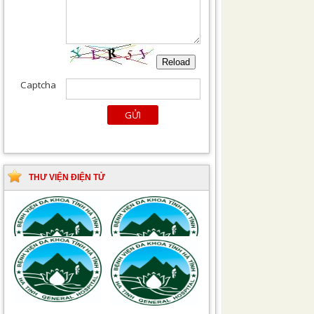
THƯ VIỆN ĐIỆN TỬ
Tài liệu Hướng dẫn
Hướng dẫn chẩn đoán
phòng ngừa nhiễm
và điều trị một số bệnh
khuẩn vết mổ
truyền nhiễm