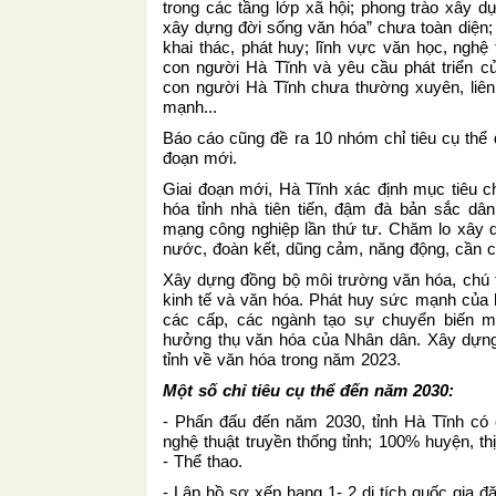
trong các tầng lớp xã hội; phong trào xây 
xây dựng đời sống văn hóa” chưa toàn diện
khai thác, phát huy; lĩnh vực văn học, nghệ
con người Hà Tĩnh và yêu cầu phát triển củ
con người Hà Tĩnh chưa thường xuyên, liên
mạnh...
Báo cáo cũng đề ra 10 nhóm chỉ tiêu cụ thể 
đoạn mới.
Giai đoạn mới, Hà Tĩnh xác định mục tiêu ch
hóa tỉnh nhà tiên tiến, đậm đà bản sắc dâ
mạng công nghiệp lần thứ tư. Chăm lo xây d
nước, đoàn kết, dũng cảm, năng động, cần cù,
Xây dựng đồng bộ môi trường văn hóa, chú trọ
kinh tế và văn hóa. Phát huy sức mạnh của h
các cấp, các ngành tạo sự chuyển biến m
hưởng thụ văn hóa của Nhân dân. Xây dựn
tỉnh về văn hóa trong năm 2023.
Một số chỉ tiêu cụ thể đến năm 2030:
- Phấn đấu đến năm 2030, tỉnh Hà Tĩnh có c
nghệ thuật truyền thống tỉnh; 100% huyện, th
- Thể thao.
- Lập hồ sơ xếp hạng 1- 2 di tích quốc gia đặc