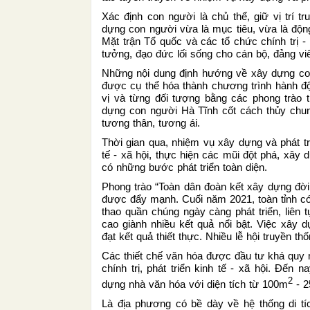
Xác định con người là chủ thể, giữ vị trí tr
dựng con người vừa là mục tiêu, vừa là độn
Mặt trận Tổ quốc và các tổ chức chính trị - 
tưởng, đạo đức lối sống cho cán bộ, đảng viê
Những nội dung định hướng về xây dựng con
được cụ thể hóa thành chương trình hành độ
vị và từng đối tượng bằng các phong trào 
dựng con người Hà Tĩnh cốt cách thủy chung,
tương thân, tương ái.
Thời gian qua, nhiệm vụ xây dựng và phát tr
tế - xã hội, thực hiện các mũi đột phá, xây
có những bước phát triển toàn diện.
Phong trào “Toàn dân đoàn kết xây dựng đờ
được đẩy mạnh. Cuối năm 2021, toàn tỉnh có 
thao quần chúng ngày càng phát triển, liên t
cao giành nhiều kết quả nổi bật. Việc xây d
đạt kết quả thiết thực. Nhiều lễ hội truyền t
Các thiết chế văn hóa được đầu tư khá quy
chính trị, phát triển kinh tế - xã hội. Đến 
2
dựng nhà văn hóa với diện tích từ 100m
- 
Là địa phương có bề dày về hệ thống di tíc