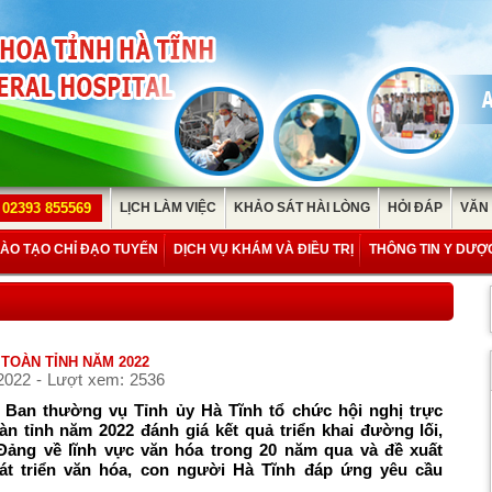
02393 855569
LỊCH LÀM VIỆC
KHẢO SÁT HÀI LÒNG
HỎI ĐÁP
VĂN
ÀO TẠO CHỈ ĐẠO TUYẾN
DỊCH VỤ KHÁM VÀ ĐIỀU TRỊ
THÔNG TIN Y DƯỢ
 TOÀN TỈNH NĂM 2022
2022 - Lượt xem: 2536
, Ban thường vụ Tỉnh ủy Hà Tĩnh tổ chức hội nghị trực
àn tỉnh năm 2022 đánh giá kết quả triển khai đường lối,
Đảng về lĩnh vực văn hóa trong 20 năm qua và đề xuất
hát triển văn hóa, con người Hà Tĩnh đáp ứng yêu cầu