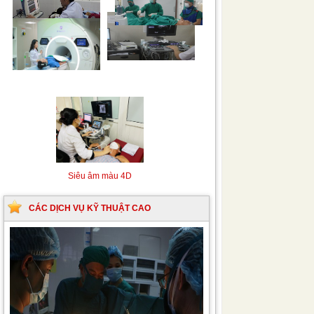
Siêu âm Doppler xuyên
Kỹ thuật chụp mạch máu
sọ
não bằng hệ thống chụp
mạch số hóa xóa nền
(DSA)
Siêu âm màu 4D
CÁC DỊCH VỤ KỸ THUẬT CAO