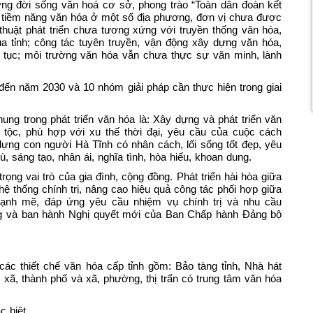
dựng đời sống văn hoá cơ sở, phong trào “Toàn dân đoàn kết
; tiềm năng văn hóa ở một số địa phương, đơn vị chưa được
 thuật phát triển chưa tương xứng với truyền thống văn hóa,
a tỉnh; công tác tuyên truyền, vận động xây dựng văn hóa,
 tục; môi trường văn hóa vẫn chưa thực sự văn minh, lành
đến năm 2030 và 10 nhóm giải pháp cần thực hiện trong giai
ung trong phát triển văn hóa là: Xây dựng và phát triển văn
n tộc, phù hợp với xu thế thời đại, yêu cầu của cuộc cách
ựng con người Hà Tĩnh có nhân cách, lối sống tốt đẹp, yêu
 sáng tạo, nhân ái, nghĩa tình, hòa hiếu, khoan dung.
ng vai trò của gia đình, cộng đồng. Phát triển hài hòa giữa
ệ thống chính trị, nâng cao hiệu quả công tác phối hợp giữa
ạnh mẽ, đáp ứng yêu cầu nhiệm vụ chính trị và nhu cầu
g và ban hành Nghị quyết mới của Ban Chấp hành Đảng bộ
ác thiết chế văn hóa cấp tỉnh gồm: Bảo tàng tỉnh, Nhà hát
ị xã, thành phố và xã, phường, thị trấn có trung tâm văn hóa
 biệt...