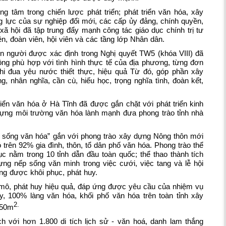
ung tâm trong chiến lược phát triển; phát triển văn hóa, xây
g lực của sự nghiệp đổi mới, các cấp ủy đảng, chính quyền,
xã hội đã tập trung đẩy mạnh công tác giáo dục chính trị tư
n, đoàn viên, hội viên và các tầng lớp Nhân dân.
 người được xác định trong Nghị quyết TW5 (khóa VIII) đã
ng phù hợp với tình hình thực tế của địa phương, từng đơn
thi đua yêu nước thiết thực, hiệu quả Từ đó, góp phần xây
 nhân nghĩa, cần cù, hiếu học, trọng nghĩa tình, đoàn kết,
iển văn hóa ở Hà Tĩnh đã được gắn chặt với phát triển kinh
 dựng môi trường văn hóa lành mạnh đưa phong trào tỉnh nhà
i sống văn hóa” gắn với phong trào xây dựng Nông thôn mới
trên 92% gia đình, thôn, tổ dân phố văn hóa. Phong trào thể
ục nằm trong 10 tỉnh dẫn đầu toàn quốc; thể thao thành tích
ựng nếp sống văn minh trong việc cưới, việc tang và lễ hội
hống được khôi phục, phát huy.
 mô, phát huy hiệu quả, đáp ứng được yêu cầu của nhiệm vụ
nay, 100% làng văn hóa, khối phố văn hóa trên toàn tỉnh xây
2.
250m
h với hơn 1.800 di tích lịch sử - văn hoá, danh lam thắng