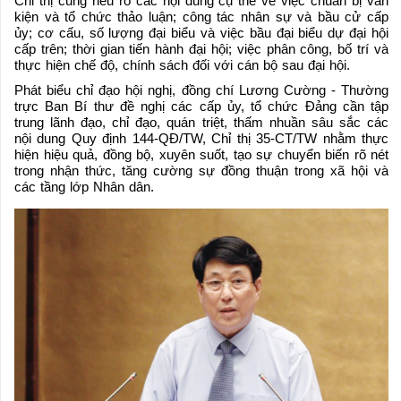
Chỉ thị cũng nêu rõ các nội dung cụ thể về việc chuẩn bị văn
kiện và tổ chức thảo luận; công tác nhân sự và bầu cử cấp
ủy; cơ cấu, số lượng đại biểu và việc bầu đại biểu dự đại hội
cấp trên; thời gian tiến hành đại hội; việc phân công, bố trí và
thực hiện chế độ, chính sách đối với cán bộ sau đại hội.
Phát biểu chỉ đạo hội nghị, đồng chí Lương Cường - Thường
trực Ban Bí thư đề nghị các cấp ủy, tổ chức Đảng cần tập
trung lãnh đạo, chỉ đạo, quán triệt, thấm nhuần sâu sắc các
nội dung Quy định 144-QĐ/TW, Chỉ thị 35-CT/TW nhằm thực
hiện hiệu quả, đồng bộ, xuyên suốt, tạo sự chuyển biến rõ nét
trong nhận thức, tăng cường sự đồng thuận trong xã hội và
các tầng lớp Nhân dân.