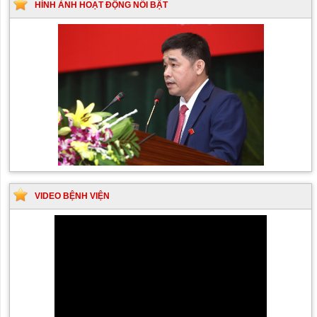
HÌNH ẢNH HOẠT ĐỘNG NỔI BẬT
VIDEO BỆNH VIỆN