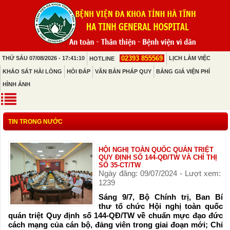
02393 855569
THỨ SÁU 07/08/2026 - 17:41:10
LỊCH LÀM VIỆC
HOTLINE
KHẢO SÁT HÀI LÒNG
HỎI ĐÁP
VĂN BẢN PHÁP QUY
BẢNG GIÁ VIỆN PHÍ
HÌNH ẢNH
TIN TRONG NƯỚC
HỘI NGHỊ TOÀN QUỐC QUÁN TRIỆT
QUY ĐỊNH SỐ 144-QĐ/TW VÀ CHỈ THỊ
SỐ 35-CT/TW
Ngày đăng: 09/07/2024 - Lượt xem:
1239
Sáng 9/7, Bộ Chính trị, Ban Bí
thư tổ chức Hội nghị toàn quốc
quán triệt Quy định số 144-QĐ/TW về chuẩn mực đạo đức
cách mạng của cán bộ, đảng viên trong giai đoạn mới; Chỉ