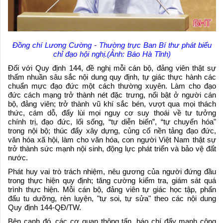
Đồng chí Lương Cường - Thường trực Ban Bí thư phát biểu
chỉ đạo hội nghị.(Ảnh: Báo Hà Tĩnh)
Đối với Quy định 144, đề nghị mỗi cán bộ, đảng viên thật sự
thấm nhuần sâu sắc nội dung quy định, tự giác thực hành các
chuẩn mực đạo đức một cách thường xuyên. Làm cho đạo
đức cách mạng trở thành nét đặc trưng, nổi bật ở người cán
bộ, đảng viên; trở thành vũ khí sắc bén, vượt qua mọi thách
thức, cám dỗ, đẩy lùi mọi nguy cơ suy thoái về tư tưởng
chính trị, đạo đức, lối sống, “tự diễn biến”, “tự chuyển hóa"
trong nội bộ; thúc đẩy xây dựng, củng cố nền tảng đạo đức,
văn hóa xã hội, làm cho văn hóa, con người Việt Nam thật sự
trở thành sức mạnh nội sinh, động lực phát triển và bảo vệ đất
nước.
Phát huy vai trò trách nhiệm, nêu gương của người đứng đầu
trong thực hiện quy định; tăng cường kiểm tra, giám sát quá
trình thực hiện. Mỗi cán bộ, đảng viên tự giác học tập, phấn
đấu tu dưỡng, rèn luyện, "tự soi, tự sửa" theo các nội dung
Quy định 144-QĐ/TW.
Bên cạnh đó, các cơ quan thông tấn, báo chí đẩy mạnh công