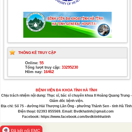
THỐNG KÊ TRUY CẬP
Online:
55
Tổng lượt truy cập:
33295230
Hôm nay:
16462
BỆNH VIỆN ĐA KHOA TỈNH HÀ TĨNH
Chịu trách nhiệm nội dung: Thạc sĩ, bác sĩ chuyên khoa II Hoàng Quang Trung -
Giám đốc bệnh viện.
Địa chỉ: Số 75 - đường Hải Thượng Lãn Ông - phường Thành Sen - tỉnh Hà Tĩnh
Điện thoại: 02393 855569. Email: Bvdkhatinh@gmail.com
Facebook: https://www.facebook.com/bvdktinhhatinh
Đã kết nối EMC