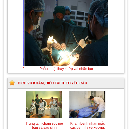
Thay máu sơ sinh do bất đồng nhóm máu
DỊCH VỤ KHÁM, ĐIỀU TRỊ THEO YÊU CẦU
Trung tâm chăm sóc mẹ
Khám bệnh nhân mắc
bầu và sau sinh
các bệnh lý về xương,