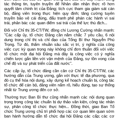
tác thông tin, tuyên truyền để Nhân dân nhận thức rõ hơn
quyết tâm chính trị của Đảng; tích cực tham gia giám sát cán
bộ, đảng viên trong thực hiện quy định; tăng cường tuyên
truyền bảo vệ cái đúng, đấu tranh phê phán các hành vi sai
trái, phản bác các quan điểm sai trái của thế lực thù địch...
Đối với Chỉ thị 35-CT/TW, đồng chí Lương Cường nhấn mạnh:
"Các cấp ủy, tổ chức Đảng cần nắm chắc 7 yêu cầu, 6 nội
dung trong chỉ thị và chỉ đạo của Tổng Bí thư Nguyễn Phú
Trọng. Từ đó, thấm nhuần sâu sắc vị trí, ý nghĩa của công
việc cực kỳ quan trọng này không chỉ đơn thuần đối với việc
tổ chức một đại hội Đảng mà đây là công việc có ý nghĩa
chiến lược gắn liền với vận mệnh của Đảng, sự tồn vong của
chế độ và sự phát triển của đất nước".
Các cấp ủy, tổ chức đảng cần căn cứ Chỉ thị 35-CT/TW, các
hướng dẫn của Trung ương, gắn với thực tế địa phương, qua
đó cụ thể hóa nội dung, xây dựng kế hoạch chuẩn bị, công tác
tổ chức để cán bộ, đảng viên nắm rõ, hiểu đúng, tạo sự thống
nhất từ Trung ương đến cơ sở.
Thường trực Ban Bí thư cũng nhấn mạnh các nội dung quan
trọng trong công tác chuẩn bị dự thảo văn kiện, công tác nhân
sự, phân công tổ chức thực hiện... Đồng thời, giao Ban Tổ
chức Trung ương chủ trì phối hợp các cơ quan liên quan sớm
ban hành hướng dẫn tổ chức đại hội Đảng các cấp; các cơ