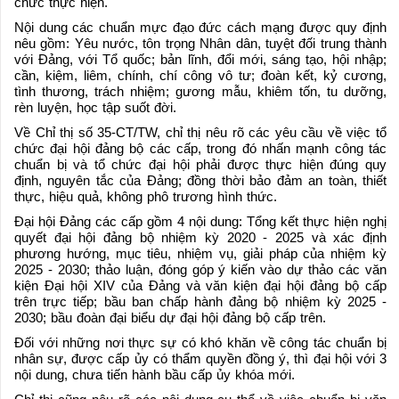
chức thực hiện.
Nội dung các chuẩn mực đạo đức cách mạng được quy định
nêu gồm: Yêu nước, tôn trọng Nhân dân, tuyệt đối trung thành
với Đảng, với Tổ quốc; bản lĩnh, đổi mới, sáng tạo, hội nhập;
cần, kiệm, liêm, chính, chí công vô tư; đoàn kết, kỷ cương,
tình thương, trách nhiệm; gương mẫu, khiêm tốn, tu dưỡng,
rèn luyện, học tập suốt đời.
Về Chỉ thị số 35-CT/TW, chỉ thị nêu rõ các yêu cầu về việc tổ
chức đại hội đảng bộ các cấp, trong đó nhấn mạnh công tác
chuẩn bị và tổ chức đại hội phải được thực hiện đúng quy
định, nguyên tắc của Đảng; đồng thời bảo đảm an toàn, thiết
thực, hiệu quả, không phô trương hình thức.
Đại hội Đảng các cấp gồm 4 nội dung: Tổng kết thực hiện nghị
quyết đại hội đảng bộ nhiệm kỳ 2020 - 2025 và xác định
phương hướng, mục tiêu, nhiệm vụ, giải pháp của nhiệm kỳ
2025 - 2030; thảo luận, đóng góp ý kiến vào dự thảo các văn
kiện Đại hội XIV của Đảng và văn kiện đại hội đảng bộ cấp
trên trực tiếp; bầu ban chấp hành đảng bộ nhiệm kỳ 2025 -
2030; bầu đoàn đại biểu dự đại hội đảng bộ cấp trên.
Đối với những nơi thực sự có khó khăn về công tác chuẩn bị
nhân sự, được cấp ủy có thẩm quyền đồng ý, thì đại hội với 3
nội dung, chưa tiến hành bầu cấp ủy khóa mới.