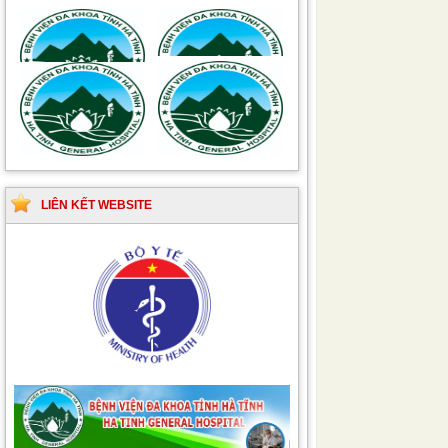
Hướng dẫn quy trình kỹ
Hướng dẫn Quy trình
thuật Chuyên khoa
kỹ thuật Nhi khoa
Phẫu thuật Tiết niệu
LIÊN KẾT WEBSITE