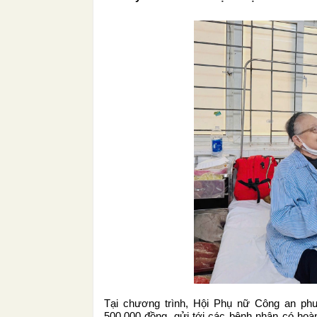
Tại chương trình, Hội Phụ nữ Công an phườ
500.000 đồng, gửi tới các bệnh nhân có ho