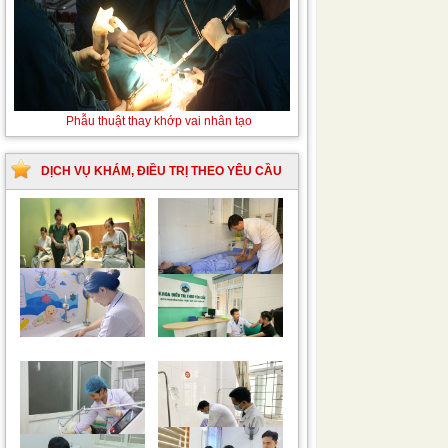
Thay máu sơ sinh do bất đồng
Phẫu thuật thay
nhóm máu
khớp vai nhân tạo
DỊCH VỤ KHÁM, ĐIỀU TRỊ THEO YÊU CẦU
Trung tâm chăm sóc
Khám bệnh nhân mắc
mẹ bầu và sau sinh
các bệnh lý về xương,
khớp