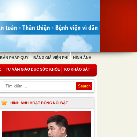
 BẢN PHÁP QUY
BẢNG GIÁ VIỆN PHÍ
HÌNH ẢNH
C
TƯ VẤN GIÁO DỤC SỨC KHỎE
KQ KHẢO SÁT
HÌNH ẢNH HOẠT ĐỘNG NỔI BẬT