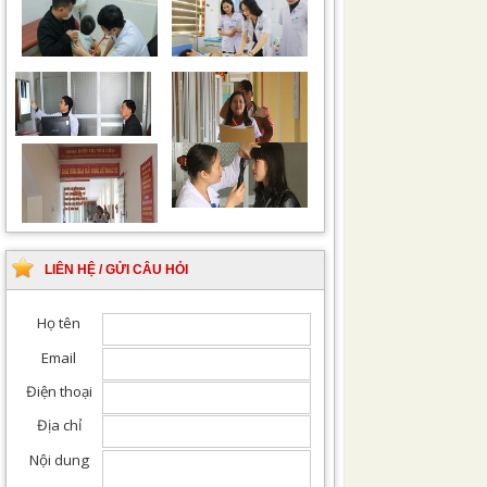
Chiếu tia Plasma lạnh
Khám bệnh nhân sau
hỗ trợ điều trị vết
phẫu thuật
thương
Khám Ngoại khoa
Đội ngũ hướng dẫn
chuyên nghiệp, tận tình
LIÊN HỆ / GỬI CÂU HỎI