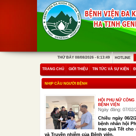
THỨ BẢY 08/08/2026 - 6:13:49
HOTLINE
TRANG CHỦ
GIỚI THIỆU
TIN TỨC VÀ SỰ KIỆN
Đ
NHỊP CẦU NGƯỜI BỆNH
HỘI PHỤ NỮ CÔNG
BỆNH VIỆN
Ngày đăng: 07/02/
Chiều ngày 06/2/
bệnh nhân hội P
trao quà Tết cho 
và Truyền nhiễm của Bệnh viện.