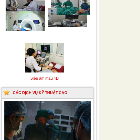
Siêu âm Doppler xuyên
Kỹ thuật chụp mạch máu
sọ
não bằng hệ thống chụp
mạch số hóa xóa nền
(DSA)
Siêu âm màu 4D
CÁC DỊCH VỤ KỸ THUẬT CAO