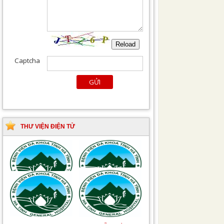
THƯ VIỆN ĐIỆN TỬ
Tài liệu Hướng dẫn
Hướng dẫn chẩn đoán
phòng ngừa nhiễm
và điều trị một số bệnh
khuẩn vết mổ
truyền nhiễm