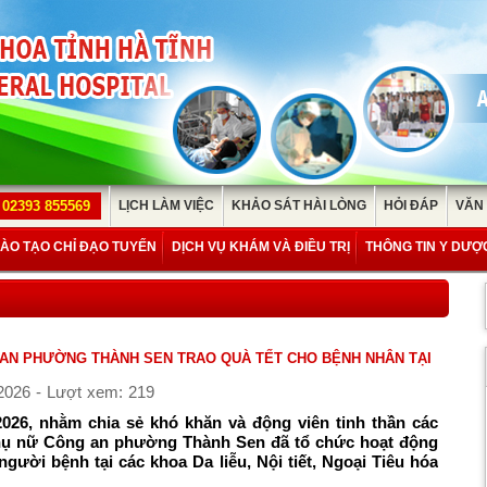
02393 855569
LỊCH LÀM VIỆC
KHẢO SÁT HÀI LÒNG
HỎI ĐÁP
VĂN
ÀO TẠO CHỈ ĐẠO TUYẾN
DỊCH VỤ KHÁM VÀ ĐIỀU TRỊ
THÔNG TIN Y DƯỢ
 AN PHƯỜNG THÀNH SEN TRAO QUÀ TẾT CHO BỆNH NHÂN TẠI
2026 - Lượt xem: 219
2026, nhằm chia sẻ khó khăn và động viên tinh thần các
hụ nữ Công an phường Thành Sen đã tổ chức hoạt động
người bệnh tại các khoa Da liễu, Nội tiết, Ngoại Tiêu hóa