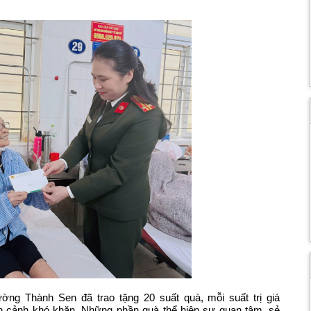
ng Thành Sen đã trao tặng 20 suất quà, mỗi suất trị giá
àn cảnh khó khăn. Những phần quà thể hiện sự quan tâm, sẻ