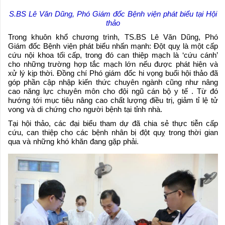
S.BS Lê Văn Dũng, Phó Giám đốc Bệnh viện phát biểu tại Hội
thảo
Trong khuôn khổ chương trình, TS.BS Lê Văn Dũng, Phó
Giám đốc Bệnh viện phát biểu nhấn mạnh: Đột quỵ là một cấp
cứu nội khoa tối cấp, trong đó can thiệp mạch là ‘cứu cánh’
cho những trường hợp tắc mạch lớn nếu được phát hiện và
xử lý kịp thời. Đồng chí Phó giám đốc hi vọng buổi hội thảo đã
góp phần cập nhập kiến thức chuyên ngành cũng như nâng
cao năng lực chuyên môn cho đội ngũ cán bộ y tế . Từ đó
hướng tới mục tiêu nâng cao chất lượng điều trị, giảm tỉ lệ tử
vong và di chứng cho người bệnh tại tỉnh nhà.
Tại hội thảo, các đại biểu tham dự đã chia sẻ thực tiễn cấp
cứu, can thiệp cho các bệnh nhân bị đột quỵ trong thời gian
qua và những khó khăn đang gặp phải.