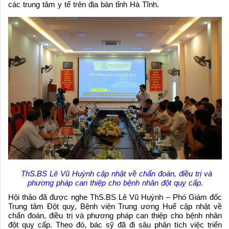
các trung tâm y tế trên địa bàn tỉnh Hà Tĩnh.
ThS.BS Lê Vũ Huỳnh cập nhật về chẩn đoán, điều trị và
phương pháp can thiệp cho bệnh nhân đột quỵ cấp.
Hội thảo đã được nghe ThS.BS Lê Vũ Huỳnh – Phó Giám đốc
Trung tâm Đột quỵ, Bệnh viện Trung ương Huế cập nhật về
chẩn đoán, điều trị và phương pháp can thiệp cho bệnh nhân
đột quỵ cấp. Theo đó, bác sỹ đã đi sâu phân tích việc triển