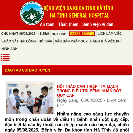
02393 855569
CHỦ NHẬT 09/08/2026 - -1:25:9
LỊCH LÀM VIỆC
HOTLINE
KHẢO SÁT HÀI LÒNG
HỎI ĐÁP
VĂN BẢN PHÁP QUY
BẢNG GIÁ VIỆN PHÍ
HÌNH ẢNH
ĐÀO TẠO CHỈ ĐẠO TUYẾN
HỘI THẢO CAN THIỆP TIM MẠCH
TRONG ĐIỀU TRỊ BỆNH NHÂN ĐỘT
QUỴ CẤP
Ngày đăng: 06/08/2025 - Lượt xem:
647
Nhằm nâng cao năng lực chuyên
môn trong chẩn đoán và điều trị bệnh nhân đột quỵ cấp,
đặc biệt là các kỹ thuật can thiệp mạch não hiện đại, chiều
ngày 05/08/2025, Bệnh viện Đa khoa tỉnh Hà Tĩnh đã phối