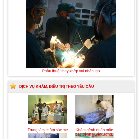
Thay máu sơ sinh do bất đồng
Phẫu thuật thay
nhóm máu
khớp vai nhân tạo
DỊCH VỤ KHÁM, ĐIỀU TRỊ THEO YÊU CẦU
Trung tâm chăm sóc mẹ
Khám bệnh nhân mắc
bầu và sau sinh
các bệnh lý về xương,
khớp