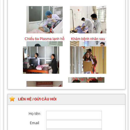
Chiếu tia Plasma lạnh hỗ
Khám bệnh nhân sau
trợ điều trị vết thương
phẫu thuật
Khám Ngoại khoa
Đội ngũ hướng dẫn
chuyên nghiệp, tận tình
LIÊN HỆ / GỬI CÂU HỎI