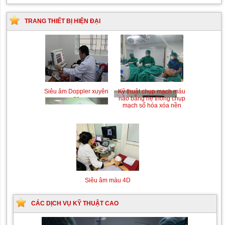
TRANG THIẾT BỊ HIỆN ĐẠI
Siêu âm Doppler xuyên
Kỹ thuật chụp mạch máu
sọ
não bằng hệ thống chụp
mạch số hóa xóa nền
(DSA)
Siêu âm màu 4D
CÁC DỊCH VỤ KỸ THUẬT CAO