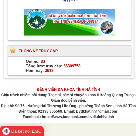
THỐNG KÊ TRUY CẬP
Online:
83
Tổng lượt truy cập:
33309758
Hôm nay:
3619
BỆNH VIỆN ĐA KHOA TỈNH HÀ TĨNH
Chịu trách nhiệm nội dung: Thạc sĩ, bác sĩ chuyên khoa II Hoàng Quang Trung -
Giám đốc bệnh viện.
Địa chỉ: Số 75 - đường Hải Thượng Lãn Ông - phường Thành Sen - tỉnh Hà Tĩnh
Điện thoại: 02393 855569. Email: Bvdkhatinh@gmail.com
Facebook: https://www.facebook.com/bvdktinhhatinh
Đã kết nối EMC