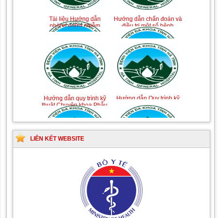
Tài liệu Hướng dẫn
Hướng dẫn chẩn đoán và
phòng ngừa nhiễm
điều trị một số bệnh
khuẩn vết mổ
truyền nhiễm
Hướng dẫn quy trình kỹ
Hướng dẫn Quy trình kỹ
thuật Chuyên khoa Phẫu
thuật Nhi khoa
thuật Tiết niệu
LIÊN KẾT WEBSITE