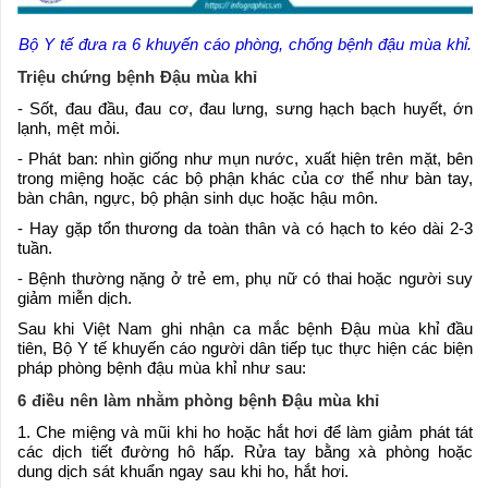
Bộ Y tế đưa ra 6 khuyến cáo phòng, chống bệnh đậu mùa khỉ.
Triệu chứng bệnh Đậu mùa khỉ
- Sốt, đau đầu, đau cơ, đau lưng, sưng hạch bạch huyết, ớn
lạnh, mệt mỏi.
- Phát ban: nhìn giống như mụn nước, xuất hiện trên mặt, bên
trong miệng hoặc các bộ phận khác của cơ thể như bàn tay,
bàn chân, ngực, bộ phận sinh dục hoặc hậu môn.
- Hay gặp tổn thương da toàn thân và có hạch to kéo dài 2-3
tuần.
- Bệnh thường nặng ở trẻ em, phụ nữ có thai hoặc người suy
giảm miễn dịch.
Sau khi Việt Nam ghi nhận ca mắc bệnh Đậu mùa khỉ đầu
tiên, Bộ Y tế khuyến cáo người dân tiếp tục thực hiện các biện
pháp phòng bệnh đậu mùa khỉ như sau:
6 điều nên làm nhằm phòng bệnh Đậu mùa khỉ
1. Che miệng và mũi khi ho hoặc hắt hơi để làm giảm phát tát
các dịch tiết đường hô hấp. Rửa tay bằng xà phòng hoặc
dung dịch sát khuẩn ngay sau khi ho, hắt hơi.