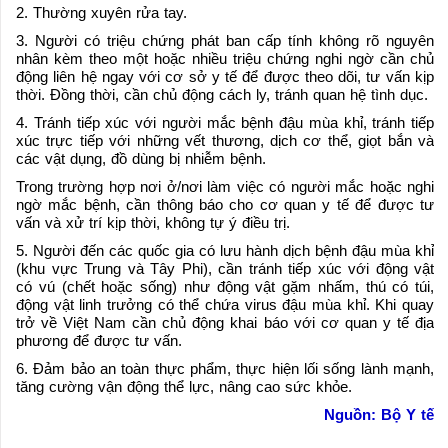
2. Thường xuyên rửa tay.
3. Người có triệu chứng phát ban cấp tính không rõ nguyên
nhân kèm theo một hoặc nhiều triệu chứng nghi ngờ cần chủ
động liên hệ ngay với cơ sở y tế để được theo dõi, tư vấn kịp
thời. Đồng thời, cần chủ động cách ly, tránh quan hệ tình dục.
4. Tránh tiếp xúc với người mắc bệnh đậu mùa khỉ, tránh tiếp
xúc trực tiếp với những vết thương, dịch cơ thể, giọt bắn và
các vật dụng, đồ dùng bị nhiễm bệnh.
Trong trường hợp nơi ở/nơi làm việc có người mắc hoặc nghi
ngờ mắc bệnh, cần thông báo cho cơ quan y tế để được tư
vấn và xử trí kịp thời, không tự ý điều trị.
5. Người đến các quốc gia có lưu hành dịch bệnh đậu mùa khỉ
(khu vực Trung và Tây Phi), cần tránh tiếp xúc với động vật
có vú (chết hoặc sống) như động vật gặm nhấm, thú có túi,
động vật linh trưởng có thể chứa virus đậu mùa khỉ. Khi quay
trở về Việt Nam cần chủ động khai báo với cơ quan y tế địa
phương để được tư vấn.
6. Đảm bảo an toàn thực phẩm, thực hiện lối sống lành mạnh,
tăng cường vận động thể lực, nâng cao sức khỏe.
Nguồn: Bộ Y tế