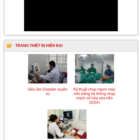
TRANG THIẾT BỊ HIỆN ĐẠI
Siêu âm Doppler xuyên
Kỹ thuật chụp mạch máu
sọ
não bằng hệ thống chụp
mạch số hóa xóa nền
(DSA)