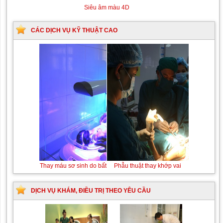
Siêu âm màu 4D
CÁC DỊCH VỤ KỸ THUẬT CAO
Thay máu sơ sinh do bất đồng nhóm máu
DỊCH VỤ KHÁM, ĐIỀU TRỊ THEO YÊU CẦU