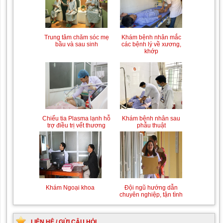
Trung tâm chăm sóc mẹ
Khám bệnh nhân mắc
bầu và sau sinh
các bệnh lý về xương,
khớp
Chiếu tia Plasma lạnh hỗ
Khám bệnh nhân sau
trợ điều trị vết thương
phẫu thuật
Khám Ngoại khoa
Đội ngũ hướng dẫn
chuyên nghiệp, tận tình
LIÊN HỆ / GỬI CÂU HỎI