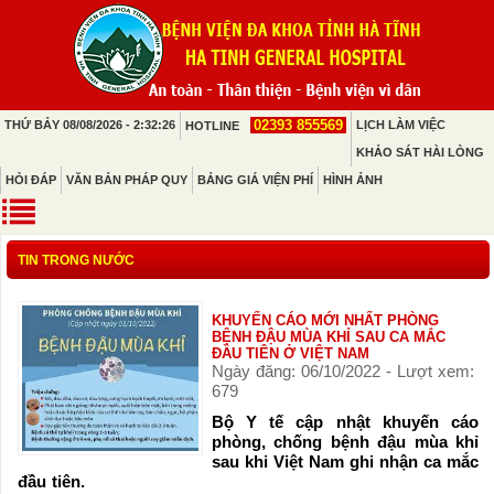
02393 855569
THỨ BẢY 08/08/2026 - 2:32:26
LỊCH LÀM VIỆC
HOTLINE
KHẢO SÁT HÀI LÒNG
HỎI ĐÁP
VĂN BẢN PHÁP QUY
BẢNG GIÁ VIỆN PHÍ
HÌNH ẢNH
TIN TRONG NƯỚC
KHUYẾN CÁO MỚI NHẤT PHÒNG
BỆNH ĐẬU MÙA KHỈ SAU CA MẮC
ĐẦU TIÊN Ở VIỆT NAM
Ngày đăng: 06/10/2022 - Lượt xem:
679
Bộ Y tế cập nhật khuyến cáo
phòng, chống bệnh đậu mùa khỉ
sau khi Việt Nam ghi nhận ca mắc
đầu tiên.