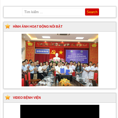
HÌNH ẢNH HOẠT ĐỘNG NỔI BẬT
VIDEO BỆNH VIỆN