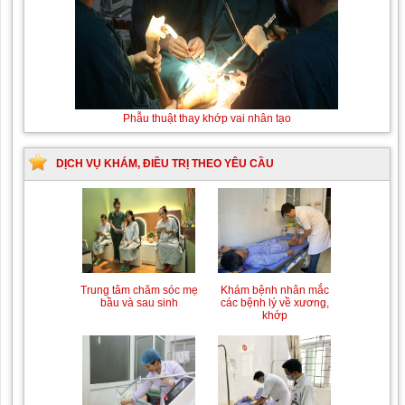
Thay máu sơ sinh do bất đồng nhóm máu
Phẫu
thuật
thay
khớp
DỊCH VỤ KHÁM, ĐIỀU TRỊ THEO YÊU CẦU
vai
nhân
tạo
Trung tâm chăm sóc mẹ
Khám bệnh nhân mắc
bầu và sau sinh
các bệnh lý về xương,
khớp