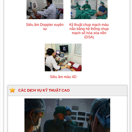
Siêu âm Doppler xuyên
Kỹ thuật chụp mạch máu
sọ
não bằng hệ thống chụp
mạch số hóa xóa nền
(DSA)
Siêu âm màu 4D
CÁC DỊCH VỤ KỸ THUẬT CAO