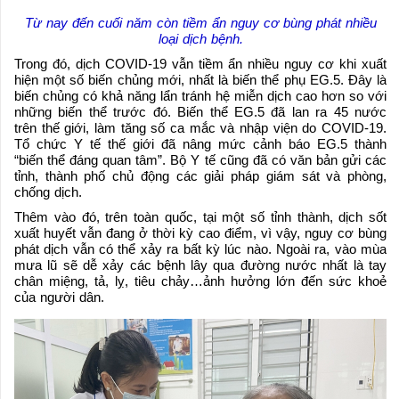
Từ nay đến cuối năm còn tiềm ẩn nguy cơ bùng phát nhiều
loại dịch bệnh.
Trong đó, dịch COVID-19 vẫn tiềm ẩn nhiều nguy cơ khi xuất
hiện một số biến chủng mới, nhất là biến thể phụ EG.5. Đây là
biến chủng có khả năng lẩn tránh hệ miễn dịch cao hơn so với
những biến thể trước đó. Biến thể EG.5 đã lan ra 45 nước
trên thế giới, làm tăng số ca mắc và nhập viện do COVID-19.
Tổ chức Y tế thế giới đã nâng mức cảnh báo EG.5 thành
“biến thể đáng quan tâm”. Bộ Y tế cũng đã có văn bản gửi các
tỉnh, thành phố chủ động các giải pháp giám sát và phòng,
chống dịch.
Thêm vào đó, trên toàn quốc, tại một số tỉnh thành, dịch sốt
xuất huyết vẫn đang ở thời kỳ cao điểm, vì vậy, nguy cơ bùng
phát dịch vẫn có thể xảy ra bất kỳ lúc nào. Ngoài ra, vào mùa
mưa lũ sẽ dễ xảy các bệnh lây qua đường nước nhất là tay
chân miệng, tả, lỵ, tiêu chảy…ảnh hưởng lớn đến sức khoẻ
của người dân.