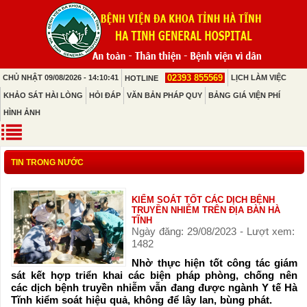
02393 855569
CHỦ NHẬT 09/08/2026 - 14:10:41
LỊCH LÀM VIỆC
HOTLINE
KHẢO SÁT HÀI LÒNG
HỎI ĐÁP
VĂN BẢN PHÁP QUY
BẢNG GIÁ VIỆN PHÍ
HÌNH ẢNH
TIN TRONG NƯỚC
KIỂM SOÁT TỐT CÁC DỊCH BỆNH
TRUYỀN NHIỄM TRÊN ĐỊA BÀN HÀ
TĨNH
Ngày đăng: 29/08/2023 - Lượt xem:
1482
Nhờ thực hiện tốt công tác giám
sát kết hợp triển khai các biện pháp phòng, chống nên
các dịch bệnh truyền nhiễm vẫn đang được ngành Y tế Hà
Tĩnh kiểm soát hiệu quả, không để lây lan, bùng phát.