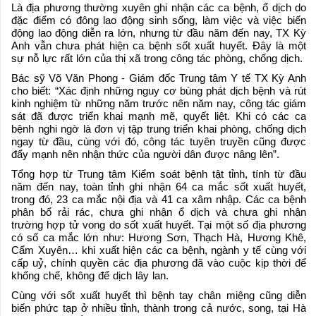
Là địa phương thường xuyên ghi nhận các ca bệnh, ổ dịch do
đặc điểm có đông lao động sinh sống, làm việc và việc biến
động lao động diễn ra lớn, nhưng từ đầu năm đến nay, TX Kỳ
Anh vẫn chưa phát hiện ca bệnh sốt xuất huyết. Đây là một
sự nỗ lực rất lớn của thị xã trong công tác phòng, chống dịch.
Bác sỹ Võ Văn Phong - Giám đốc Trung tâm Y tế TX Kỳ Anh
cho biết: “Xác định những nguy cơ bùng phát dịch bệnh và rút
kinh nghiệm từ những năm trước nên năm nay, công tác giám
sát đã được triển khai mạnh mẽ, quyết liệt. Khi có các ca
bệnh nghi ngờ là đơn vị tập trung triển khai phòng, chống dịch
ngay từ đầu, cùng với đó, công tác tuyên truyền cũng được
đẩy mạnh nên nhận thức của người dân được nâng lên”.
Tổng hợp từ Trung tâm Kiểm soát bệnh tật tỉnh, tính từ đầu
năm đến nay, toàn tỉnh ghi nhận 64 ca mắc sốt xuất huyết,
trong đó, 23 ca mắc nội địa và 41 ca xâm nhập. Các ca bệnh
phân bổ rải rác, chưa ghi nhận ổ dịch và chưa ghi nhận
trường hợp tử vong do sốt xuất huyết. Tại một số địa phương
có số ca mắc lớn như: Hương Sơn, Thạch Hà, Hương Khê,
Cẩm Xuyên… khi xuất hiện các ca bệnh, ngành y tế cùng với
cấp uỷ, chính quyền các địa phương đã vào cuộc kịp thời để
khống chế, không để dịch lây lan.
Cùng với sốt xuất huyết thì bệnh tay chân miệng cũng diễn
biến phức tạp ở nhiều tỉnh, thành trong cả nước, song, tại Hà