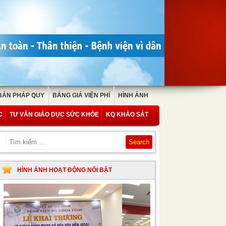
BẢN PHÁP QUY
BẢNG GIÁ VIỆN PHÍ
HÌNH ẢNH
C
TƯ VẤN GIÁO DỤC SỨC KHỎE
KQ KHẢO SÁT
HÌNH ẢNH HOẠT ĐỘNG NỔI BẬT