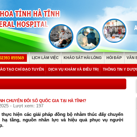
02393 855569
LỊCH LÀM VIỆC
KHẢO SÁT HÀI LÒNG
HỎI ĐÁP
VĂN 
ÀO TẠO CHỈ ĐẠO TUYẾN
DỊCH VỤ KHÁM VÀ ĐIỀU TRỊ
THÔNG TIN Y DƯỢ
NH CHUYỂN ĐỔI SỐ QUỐC GIA TẠI HÀ TĨNH?
2025 - Lượt xem: 197
g thực hiện các giải pháp đồng bộ nhằm thúc đẩy chuyển
o hạ tầng, nguồn nhân lực và hiệu quả phục vụ người
p.