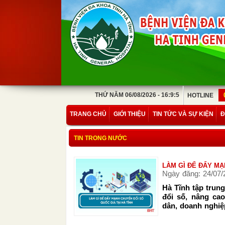
THỨ NĂM 06/08/2026 - 16:9:5
HOTLINE
TRANG CHỦ
GIỚI THIỆU
TIN TỨC VÀ SỰ KIỆN
Đ
TIN TRONG NƯỚC
LÀM GÌ ĐỂ ĐẨY MẠ
Ngày đăng: 24/07/
Hà Tĩnh tập trun
đổi số, nâng ca
dân, doanh nghiệ