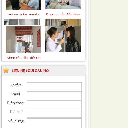
Chiếu tia Plasma lạnh
Khám bệnh nhân sau
hỗ trợ điều trị vết
phẫu thuật
thương
Khám Ngoại khoa
Đội ngũ hướng dẫn
chuyên nghiệp, tận tình
LIÊN HỆ / GỬI CÂU HỎI