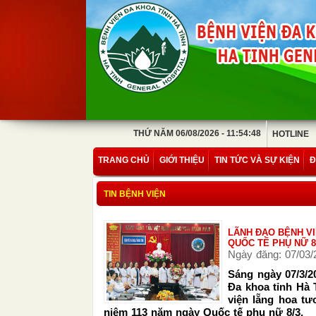
THỨ NĂM 06/08/2026 - 11:54:48
HOTLINE
TRANG CHỦ
GIỚI THIỆU
TIN TỨC VÀ SỰ KIỆN
Đ
TIN BỆNH VIỆN
LÃNH ĐẠO BỆNH V
QUỐC TẾ PHỤ NỮ 8
Ngày đăng: 07/03/
Sáng ngày 07/3/
Đa khoa tỉnh Hà 
viện lẵng hoa t
niệm 113 năm ngày Quốc tế phụ nữ 8/3.