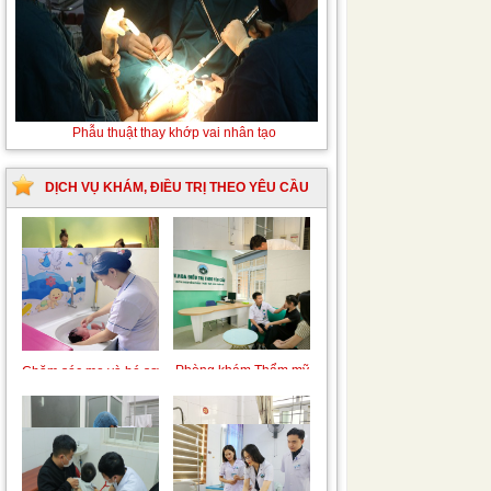
Thay
Phẫu thuật thay khớp vai nhân tạo
máu sơ
sinh do
bất đồng
DỊCH VỤ KHÁM, ĐIỀU TRỊ THEO YÊU CẦU
nhóm
máu
Trung tâm chăm sóc
Khám bệnh nhân mắc
mẹ bầu và sau sinh
các bệnh lý về xương,
khớp