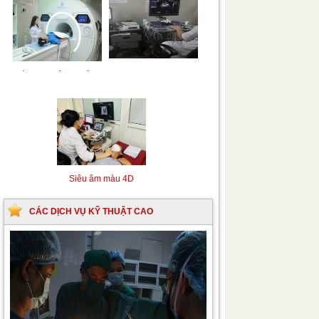
Siêu âm Doppler xuyên
Kỹ thuật chụp mạch máu
sọ
não bằng hệ thống chụp
mạch số hóa xóa nền
(DSA)
Siêu âm màu 4D
CÁC DỊCH VỤ KỸ THUẬT CAO