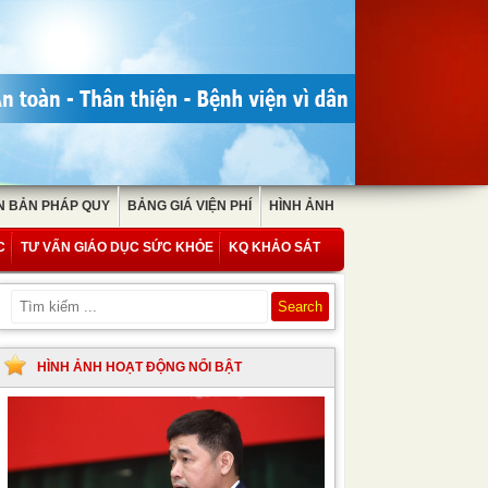
N BẢN PHÁP QUY
BẢNG GIÁ VIỆN PHÍ
HÌNH ẢNH
C
TƯ VẤN GIÁO DỤC SỨC KHỎE
KQ KHẢO SÁT
HÌNH ẢNH HOẠT ĐỘNG NỔI BẬT