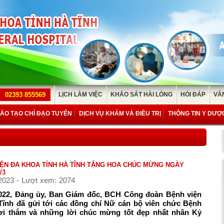
02393 855569
LỊCH LÀM VIỆC
KHẢO SÁT HÀI LÒNG
HỎI ĐÁP
VĂ
ÀO TẠO CHỈ ĐẠO TUYẾN
DỊCH VỤ KHÁM VÀ ĐIỀU TRỊ
THÔNG TIN Y DƯỢ
IỆN ĐA KHOA TỈNH HÀ TĨNH TẶNG HOA CHÚC MỪNG NGÀY
/3
2023 - Lượt xem: 2074
2022, Đảng ủy, Ban Giám đốc, BCH Công đoàn Bệnh viện
Tĩnh đã gửi tới các đồng chí Nữ cán bộ viên chức Bệnh
ươi thắm và những lời chúc mừng tốt đẹp nhất nhân Kỷ