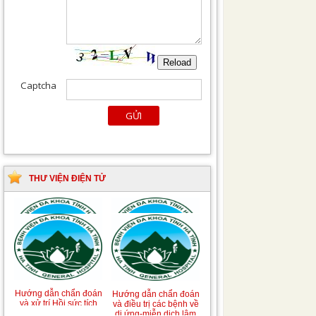
THƯ VIỆN ĐIỆN TỬ
Tài liệu Hướng dẫn
Hướng dẫn chẩn đoán
phòng ngừa nhiễm
và điều trị một số bệnh
khuẩn vết mổ
truyền nhiễm