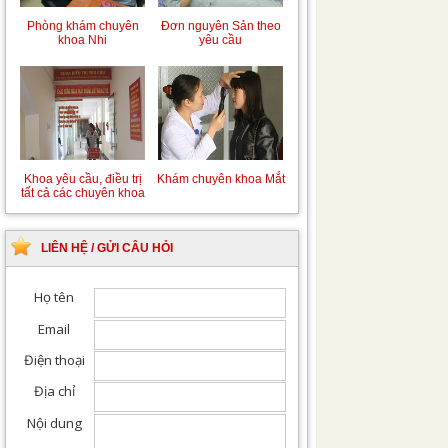
Chiếu tia Plasma lạnh
Khám bệnh nhân sau
hỗ trợ điều trị vết
phẫu thuật
thương
Đơn nguyên Sản theo
Phòng khám chuyên
yêu cầu
khoa Nhi
Khám Ngoại khoa
Đội ngũ hướng dẫn
chuyên nghiệp, tận tình
LIÊN HỆ / GỬI CÂU HỎI
Khám chuyên khoa Mắt
Khoa yêu cầu, điều trị
tất cả các chuyên khoa