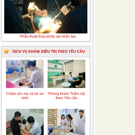
Phẫu thuật thay khớp vai nhân tạo
DỊCH VỤ KHÁM, ĐIỀU TRỊ THEO YÊU CẦU
Trung tâm chăm sóc
Khám bệnh nhân mắc
mẹ bầu và sau sinh
các bệnh lý về xương,
khớp
Phòng khám Thẩm mỹ
Chăm sóc mẹ và bé sơ
theo Yêu cầu
sinh