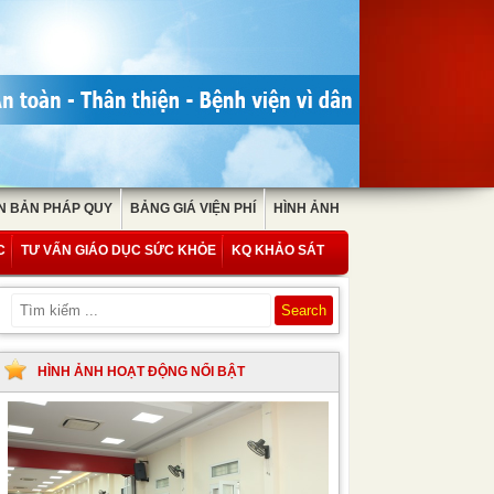
N BẢN PHÁP QUY
BẢNG GIÁ VIỆN PHÍ
HÌNH ẢNH
C
TƯ VẤN GIÁO DỤC SỨC KHỎE
KQ KHẢO SÁT
HÌNH ẢNH HOẠT ĐỘNG NỔI BẬT