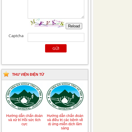
THƯ VIỆN ĐIỆN TỬ
Tài liệu Hướng dẫn
Hướng dẫn chẩn đoán
phòng ngừa nhiễm
và điều trị một số bệnh
khuẩn vết mổ
truyền nhiễm