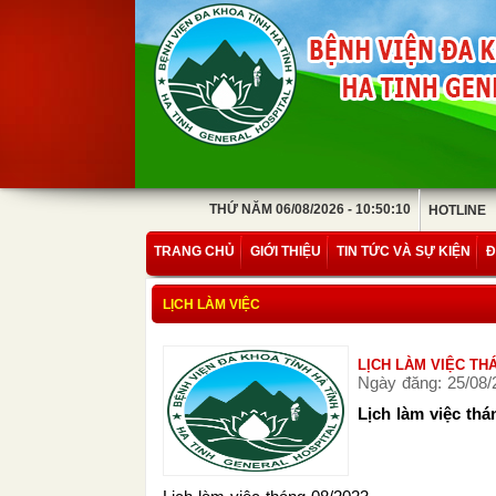
THỨ NĂM 06/08/2026 - 10:50:10
HOTLINE
TRANG CHỦ
GIỚI THIỆU
TIN TỨC VÀ SỰ KIỆN
Đ
LỊCH LÀM VIỆC
LỊCH LÀM VIỆC THÁ
Ngày đăng: 25/08/
Lịch làm việc thá