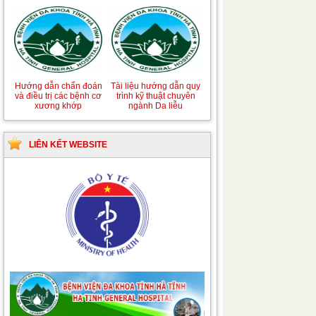
Hướng dẫn chẩn đoán
Hướng dẫn chẩn đoán
và xử trí Hồi sức tích
và điều trị các bệnh về
cực
dị ứng-miễn dịch lâm
sàng
Hướng dẫn quy trình kỹ
Hướng dẫn Quy trình
thuật Chuyên khoa
kỹ thuật Nhi khoa
Phẫu thuật Tiết niệu
LIÊN KẾT WEBSITE
Tài liệu hướng dẫn quy
Hướng dẫn chẩn đoán
trình kỹ thuật chuyên
và điều trị các bệnh cơ
ngành Da liễu
xương khớp