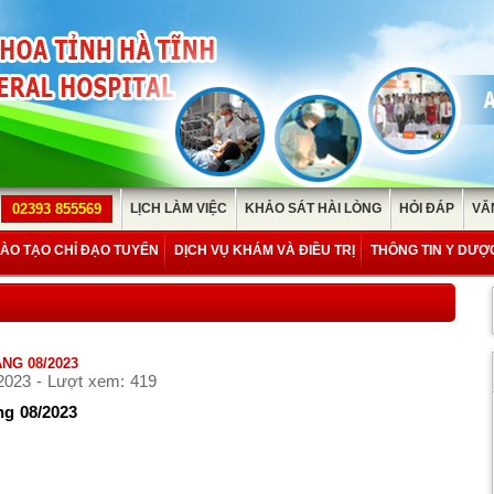
02393 855569
LỊCH LÀM VIỆC
KHẢO SÁT HÀI LÒNG
HỎI ĐÁP
VĂ
ÀO TẠO CHỈ ĐẠO TUYẾN
DỊCH VỤ KHÁM VÀ ĐIỀU TRỊ
THÔNG TIN Y DƯỢ
NG 08/2023
2023 - Lượt xem: 419
ng 08/2023