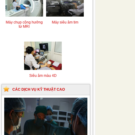
Siêu âm Doppler xuyên
Kỹ thuật chụp mạch máu
sọ
não bằng hệ thống chụp
mạch số hóa xóa nền
(DSA)
Máy siêu âm tim
Máy chụp cộng hưởng
từ MRI
Siêu âm màu 4D
CÁC DỊCH VỤ KỸ THUẬT CAO