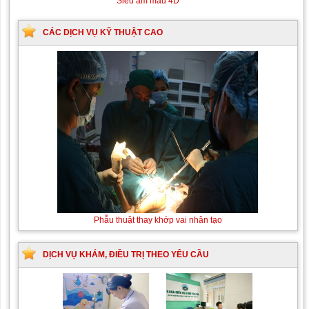
Siêu âm màu 4D
CÁC DỊCH VỤ KỸ THUẬT CAO
Phẫu thuật thay khớp vai nhân tạo
DỊCH VỤ KHÁM, ĐIỀU TRỊ THEO YÊU CẦU