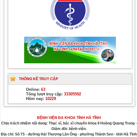
THỐNG KÊ TRUY CẬP
Online:
63
Tổng lượt truy cập:
33305592
Hôm nay:
10229
BỆNH VIỆN ĐA KHOA TỈNH HÀ TĨNH
Chịu trách nhiệm nội dung: Thạc sĩ, bác sĩ chuyên khoa II Hoàng Quang Trung -
Giám đốc bệnh viện.
Địa chỉ: Số 75 - đường Hải Thượng Lãn Ông - phường Thành Sen - tỉnh Hà Tĩnh