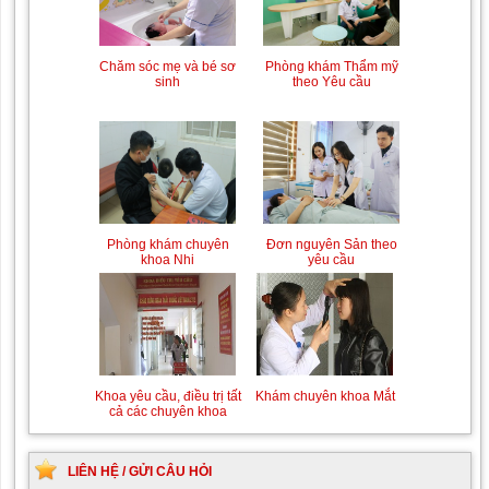
Trung tâm chăm sóc mẹ
Khám bệnh nhân mắc
bầu và sau sinh
các bệnh lý về xương,
khớp
Phòng khám Thẩm mỹ
Chăm sóc mẹ và bé sơ
theo Yêu cầu
sinh
Chiếu tia Plasma lạnh hỗ
Khám bệnh nhân sau
trợ điều trị vết thương
phẫu thuật
Đơn nguyên Sản theo
Phòng khám chuyên
yêu cầu
khoa Nhi
Khám Ngoại khoa
Đội ngũ hướng dẫn
chuyên nghiệp, tận tình
Khám chuyên khoa Mắt
Khoa yêu cầu, điều trị tất
cả các chuyên khoa
LIÊN HỆ / GỬI CÂU HỎI