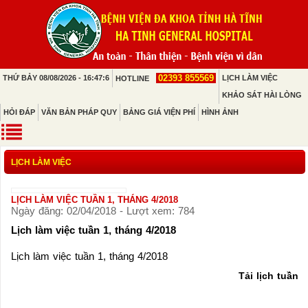
02393 855569
THỨ BẢY 08/08/2026 - 16:47:6
LỊCH LÀM VIỆC
HOTLINE
KHẢO SÁT HÀI LÒNG
HỎI ĐÁP
VĂN BẢN PHÁP QUY
BẢNG GIÁ VIỆN PHÍ
HÌNH ẢNH
LỊCH LÀM VIỆC
LỊCH LÀM VIỆC TUẦN 1, THÁNG 4/2018
Ngày đăng: 02/04/2018 - Lượt xem: 784
Lịch làm việc tuần 1, tháng 4/2018
Lịch làm việc tuần 1, tháng 4/2018
Tải lịch tuần