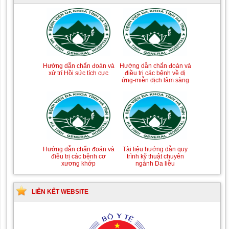
Tài liệu Hướng dẫn
Hướng dẫn chẩn đoán và
phòng ngừa nhiễm
điều trị một số bệnh
khuẩn vết mổ
truyền nhiễm
Hướng dẫn chẩn đoán và
Hướng dẫn chẩn đoán và
xử trí Hồi sức tích cực
điều trị các bệnh về dị
ứng-miễn dịch lâm sàng
Hướng dẫn quy trình kỹ
Hướng dẫn Quy trình kỹ
thuật Chuyên khoa Phẫu
thuật Nhi khoa
thuật Tiết niệu
Tài liệu hướng dẫn quy
Hướng dẫn chẩn đoán và
trình kỹ thuật chuyên
điều trị các bệnh cơ
ngành Da liễu
xương khớp
LIÊN KẾT WEBSITE