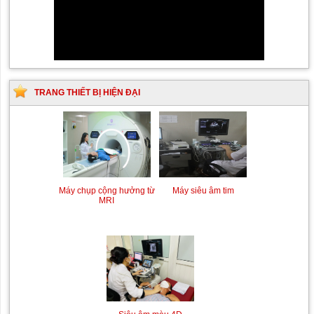
TRANG THIẾT BỊ HIỆN ĐẠI
Siêu âm Doppler xuyên
Kỹ thuật chụp mạch máu
sọ
não bằng hệ thống chụp
mạch số hóa xóa nền
(DSA)
Máy siêu âm tim
Máy chụp cộng hưởng từ
MRI