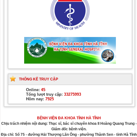
trình kỹ thuật chuyên
điều trị các bệnh cơ
ngành Da liễu
xương khớp
THỐNG KÊ TRUY CẬP
Online:
45
Tổng lượt truy cập:
33275993
Hôm nay:
7925
BỆNH VIỆN ĐA KHOA TỈNH HÀ TĨNH
Chịu trách nhiệm nội dung: Thạc sĩ, bác sĩ chuyên khoa II Hoàng Quang Trung -
Giám đốc bệnh viện.
Địa chỉ: Số 75 - đường Hải Thượng Lãn Ông - phường Thành Sen - tỉnh Hà Tĩnh