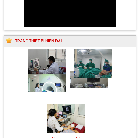
TRANG THIẾT BỊ HIỆN ĐẠI
Siêu âm Doppler xuyên
Kỹ thuật chụp mạch máu
sọ
não bằng hệ thống chụp
mạch số hóa xóa nền
(DSA)
Máy siêu âm tim
Máy chụp cộng hưởng từ
MRI