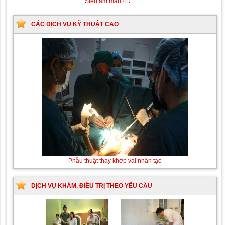
Siêu âm màu 4D
CÁC DỊCH VỤ KỸ THUẬT CAO
Phẫu thuật thay khớp vai nhân tạo
DỊCH VỤ KHÁM, ĐIỀU TRỊ THEO YÊU CẦU