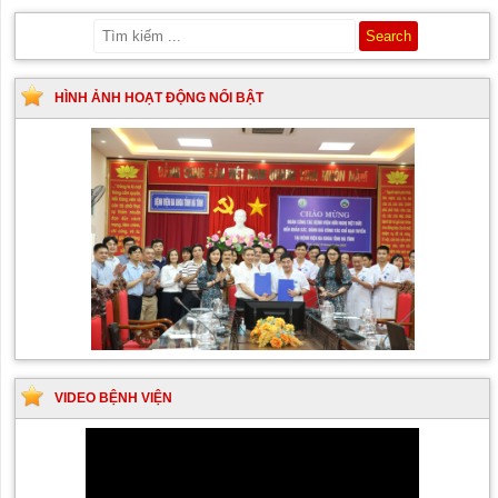
HÌNH ẢNH HOẠT ĐỘNG NỔI BẬT
VIDEO BỆNH VIỆN