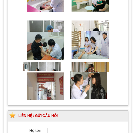
Trung tâm chăm sóc mẹ
Khám bệnh nhân mắc
bầu và sau sinh
các bệnh lý về xương,
khớp
Phòng khám Thẩm mỹ
Chăm sóc mẹ và bé sơ
theo Yêu cầu
sinh
Chiếu tia Plasma lạnh hỗ
Khám bệnh nhân sau
trợ điều trị vết thương
phẫu thuật
Đơn nguyên Sản theo
Phòng khám chuyên
yêu cầu
khoa Nhi
Khám Ngoại khoa
Đội ngũ hướng dẫn
chuyên nghiệp, tận tình
LIÊN HỆ / GỬI CÂU HỎI
Khám chuyên khoa Mắt
Khoa yêu cầu, điều trị tất