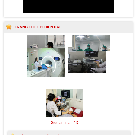
TRANG THIẾT BỊ HIỆN ĐẠI
Siêu âm Doppler xuyên
Kỹ thuật chụp mạch máu
sọ
não bằng hệ thống chụp
mạch số hóa xóa nền
(DSA)
Máy siêu âm tim
Máy chụp cộng hưởng từ
MRI
Siêu âm màu 4D