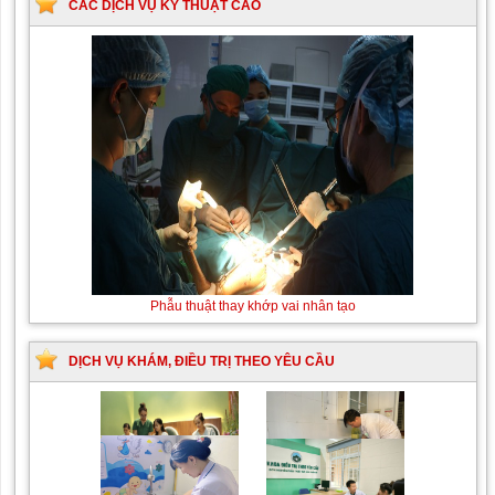
CÁC DỊCH VỤ KỸ THUẬT CAO
Phẫu thuật thay khớp vai nhân tạo
DỊCH VỤ KHÁM, ĐIỀU TRỊ THEO YÊU CẦU