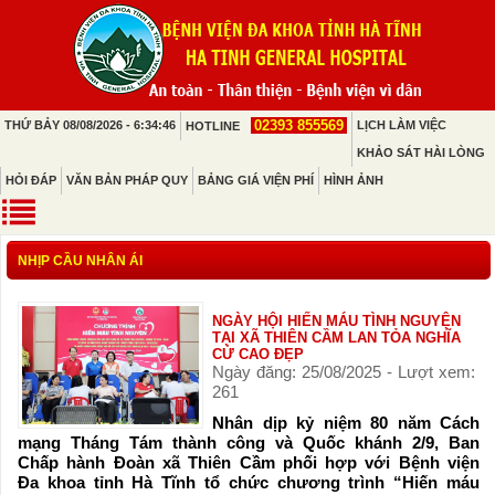
02393 855569
THỨ BẢY 08/08/2026 - 6:34:46
LỊCH LÀM VIỆC
HOTLINE
KHẢO SÁT HÀI LÒNG
HỎI ĐÁP
VĂN BẢN PHÁP QUY
BẢNG GIÁ VIỆN PHÍ
HÌNH ẢNH
NHỊP CẦU NHÂN ÁI
NGÀY HỘI HIẾN MÁU TÌNH NGUYỆN
TẠI XÃ THIÊN CẦM LAN TỎA NGHĨA
CỬ CAO ĐẸP
Ngày đăng: 25/08/2025 - Lượt xem:
261
Nhân dịp kỷ niệm 80 năm Cách
mạng Tháng Tám thành công và Quốc khánh 2/9, Ban
Chấp hành Đoàn xã Thiên Cầm phối hợp với Bệnh viện
Đa khoa tỉnh Hà Tĩnh tổ chức chương trình “Hiến máu