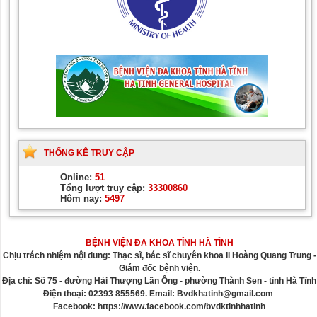
THỐNG KÊ TRUY CẬP
Online:
51
Tổng lượt truy cập:
33300860
Hôm nay:
5497
BỆNH VIỆN ĐA KHOA TỈNH HÀ TĨNH
Chịu trách nhiệm nội dung: Thạc sĩ, bác sĩ chuyên khoa II Hoàng Quang Trung -
Giám đốc bệnh viện.
Địa chỉ: Số 75 - đường Hải Thượng Lãn Ông - phường Thành Sen - tỉnh Hà Tĩnh
Điện thoại: 02393 855569. Email: Bvdkhatinh@gmail.com
Facebook: https://www.facebook.com/bvdktinhhatinh