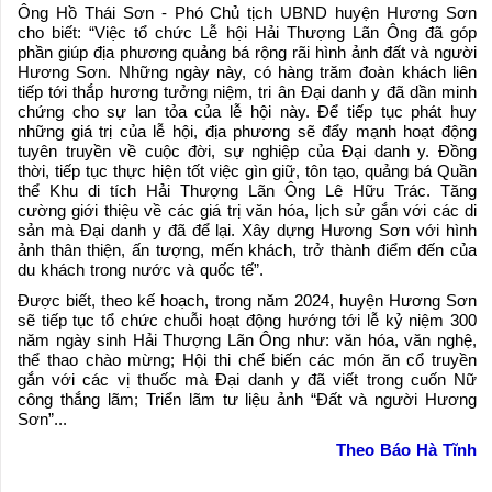
Ông Hồ Thái Sơn - Phó Chủ tịch UBND huyện Hương Sơn
cho biết: “Việc tổ chức Lễ hội Hải Thượng Lãn Ông đã góp
phần giúp địa phương quảng bá rộng rãi hình ảnh đất và người
Hương Sơn. Những ngày này, có hàng trăm đoàn khách liên
tiếp tới thắp hương tưởng niệm, tri ân Đại danh y đã dần minh
chứng cho sự lan tỏa của lễ hội này. Để tiếp tục phát huy
những giá trị của lễ hội, địa phương sẽ đẩy mạnh hoạt động
tuyên truyền về cuộc đời, sự nghiệp của Đại danh y. Đồng
thời, tiếp tục thực hiện tốt việc gìn giữ, tôn tạo, quảng bá Quần
thể Khu di tích Hải Thượng Lãn Ông Lê Hữu Trác. Tăng
cường giới thiệu về các giá trị văn hóa, lịch sử gắn với các di
sản mà Đại danh y đã để lại. Xây dựng Hương Sơn với hình
ảnh thân thiện, ấn tượng, mến khách, trở thành điểm đến của
du khách trong nước và quốc tế”.
Được biết, theo kế hoạch, trong năm 2024, huyện Hương Sơn
sẽ tiếp tục tổ chức chuỗi hoạt động hướng tới lễ kỷ niệm 300
năm ngày sinh Hải Thượng Lãn Ông như: văn hóa, văn nghệ,
thể thao chào mừng; Hội thi chế biến các món ăn cổ truyền
gắn với các vị thuốc mà Đại danh y đã viết trong cuốn Nữ
công thắng lãm; Triển lãm tư liệu ảnh “Đất và người Hương
Sơn”...
Theo Báo Hà Tĩnh