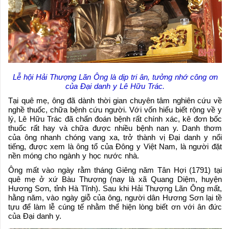
Lễ hội Hải Thượng Lãn Ông là dịp tri ân, tưởng nhớ công ơn
của Đại danh y Lê Hữu Trác.
Tại quê mẹ, ông đã dành thời gian chuyên tâm nghiên cứu về
nghề thuốc, chữa bệnh cứu người. Với vốn hiểu biết rộng về y
lý, Lê Hữu Trác đã chẩn đoán bệnh rất chính xác, kê đơn bốc
thuốc rất hay và chữa được nhiều bệnh nan y. Danh thơm
của ông nhanh chóng vang xa, trở thành vị Đại danh y nổi
tiếng, được xem là ông tổ của Đông y Việt Nam, là người đặt
nền móng cho ngành y học nước nhà.
Ông mất vào ngày rằm tháng Giêng năm Tân Hợi (1791) tại
quê mẹ ở xứ Bàu Thượng (nay là xã Quang Diệm, huyện
Hương Sơn, tỉnh Hà Tĩnh). Sau khi Hải Thượng Lãn Ông mất,
hằng năm, vào ngày giỗ của ông, người dân Hương Sơn lại tề
tựu để làm lễ cúng tế nhằm thể hiện lòng biết ơn với ân đức
của Đại danh y.