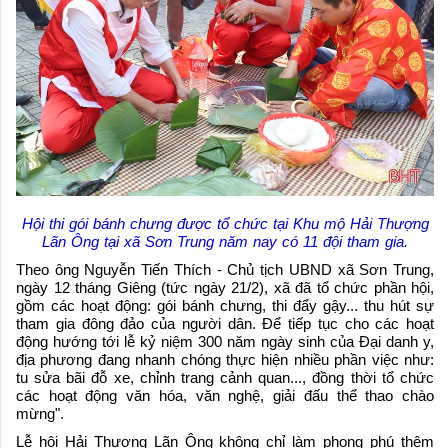
Hội thi gói bánh chưng được tổ chức tại Khu mộ Hải Thượng
Lãn Ông tại xã Sơn Trung năm nay có 11 đội tham gia.
Theo ông Nguyễn Tiến Thích - Chủ tịch UBND xã Sơn Trung,
ngày 12 tháng Giêng (tức ngày 21/2), xã đã tổ chức phần hội,
gồm các hoạt động: gói bánh chưng, thi đẩy gậy... thu hút sự
tham gia đông đảo của người dân. Để tiếp tục cho các hoạt
động hướng tới lễ kỷ niệm 300 năm ngày sinh của Đại danh y,
địa phương đang nhanh chóng thực hiện nhiều phần việc như:
tu sửa bãi đỗ xe, chỉnh trang cảnh quan..., đồng thời tổ chức
các hoạt động văn hóa, văn nghệ, giải đấu thể thao chào
mừng".
Lễ hội Hải Thượng Lãn Ông không chỉ làm phong phú thêm