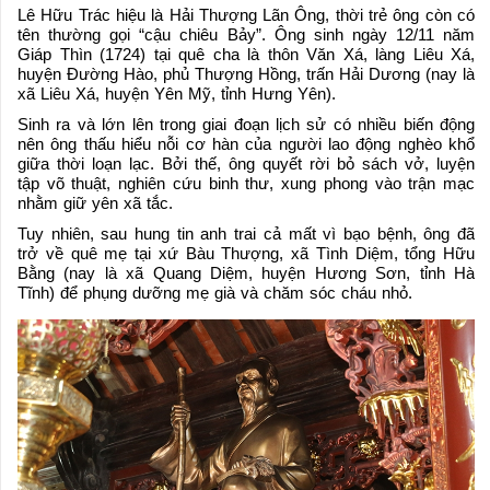
Lê Hữu Trác hiệu là Hải Thượng Lãn Ông, thời trẻ ông còn có
tên thường gọi “cậu chiêu Bảy”. Ông sinh ngày 12/11 năm
Giáp Thìn (1724) tại quê cha là thôn Văn Xá, làng Liêu Xá,
huyện Đường Hào, phủ Thượng Hồng, trấn Hải Dương (nay là
xã Liêu Xá, huyện Yên Mỹ, tỉnh Hưng Yên).
Sinh ra và lớn lên trong giai đoạn lịch sử có nhiều biến động
nên ông thấu hiểu nỗi cơ hàn của người lao động nghèo khổ
giữa thời loạn lạc. Bởi thế, ông quyết rời bỏ sách vở, luyện
tập võ thuật, nghiên cứu binh thư, xung phong vào trận mạc
nhằm giữ yên xã tắc.
Tuy nhiên, sau hung tin anh trai cả mất vì bạo bệnh, ông đã
trở về quê mẹ tại xứ Bàu Thượng, xã Tình Diệm, tổng Hữu
Bằng (nay là xã Quang Diệm, huyện Hương Sơn, tỉnh Hà
Tĩnh) để phụng dưỡng mẹ già và chăm sóc cháu nhỏ.