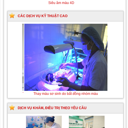
Siêu âm màu 4D
CÁC DỊCH VỤ KỸ THUẬT CAO
Tán sỏi niệu quản ngược dòng Laser
DỊCH VỤ KHÁM, ĐIỀU TRỊ THEO YÊU CẦU