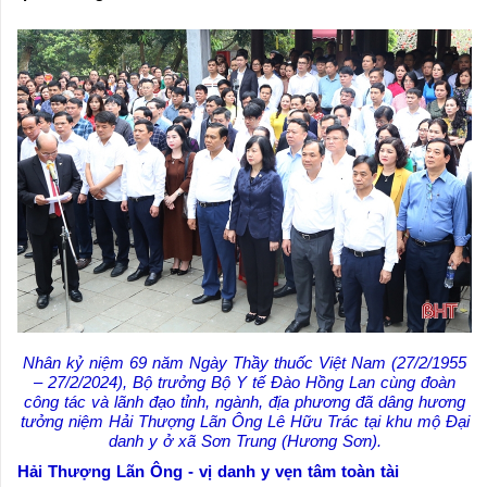
Nhân kỷ niệm 69 năm Ngày Thầy thuốc Việt Nam (27/2/1955
– 27/2/2024), Bộ trưởng Bộ Y tế Đào Hồng Lan cùng đoàn
công tác và lãnh đạo tỉnh, ngành, địa phương đã dâng hương
tưởng niệm Hải Thượng Lãn Ông Lê Hữu Trác tại khu mộ Đại
danh y ở xã Sơn Trung (Hương Sơn).
Hải Thượng Lãn Ông - vị danh y vẹn tâm toàn tài