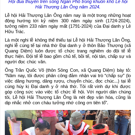
Hội đua thuyền trên sông Ngàn Phố trong khuôn khổ Lễ hội
Hải Thượng Lãn Ông năm 2024.
Lễ hội Hải Thượng Lãn Ông năm nay là một trong những hoạt
động hướng tới kỷ niệm 300 năm ngày sinh (1724-2024),
tưởng niệm 233 năm ngày mất (1791-2024) của Đại danh y Lê
Hữu Trác.
Là một nghi lễ không thể thiếu tại Lễ hội Hải Thượng Lãn Ông,
nghi lễ cúng tế tại nhà thờ Đại danh y ở thôn Bảo Thượng (xã
Quang Diệm) luôn được tổ chức trang nghiêm do đội tế lễ
thực hiện. Đội tế lễ bao gồm chủ tế, bồi tế, nội tán, chấp sự và
người đọc chúc văn.
Ông Trần Quốc Võ (thôn Sông Con, xã Quang Diệm) bày tỏ:
“Năm nay, tôi được phân công đảm nhận vai trò “chấp sự” (lo
việc dâng hương, dâng rượu, chuyển chúc, đọc chúc...) tại lễ
cúng húy kị Đại danh y ở nhà thờ. Tôi rất vinh dự khi được
góp công sức vào việc tổ chức lễ hội. Với người dân chúng
tôi, Lễ hội Hải Thượng Lãn Ông là nét đẹp văn hóa, cũng là
dịp nhắc nhở con cháu tưởng nhớ công ơn tiên tổ”.