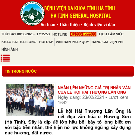
02393 855569
THỨ BẢY 08/08/2026 - 17:35:53
LỊCH LÀM VIỆC
HOTLINE
KHẢO SÁT HÀI LÒNG
HỎI ĐÁP
VĂN BẢN PHÁP QUY
BẢNG GIÁ VIỆN PHÍ
HÌNH ẢNH
TIN TRONG NƯỚC
NHÂN LÊN NHỮNG GIÁ TRỊ NHÂN VĂN
CỦA LỄ HỘI HẢI THƯỢNG LÃN ÔNG
Ngày đăng: 23/02/2024 - Lượt xem:
1642
Lễ hội Hải Thượng Lãn Ông là
nét đẹp văn hóa ở Hương Sơn
(Hà Tĩnh). Đây là dịp để lớp hậu bối bày tỏ lòng biết ơn
với bậc tiền nhân, thể hiện nỗ lực không ngừng xây dựng
quê hương, đất nước.