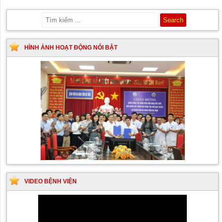
HÌNH ẢNH HOẠT ĐỘNG NỔI BẬT
VIDEO BỆNH VIỆN