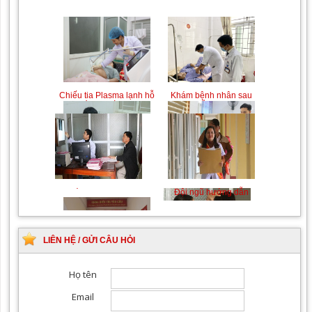
khớp
Chiếu tia Plasma lạnh hỗ
Khám bệnh nhân sau
trợ điều trị vết thương
phẫu thuật
Khám Ngoại khoa
Đội ngũ hướng dẫn
chuyên nghiệp, tận tình
LIÊN HỆ / GỬI CÂU HỎI