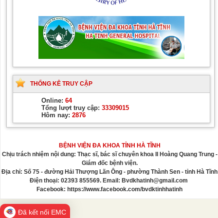
THỐNG KÊ TRUY CẬP
Online:
64
Tổng lượt truy cập:
33309015
Hôm nay:
2876
BỆNH VIỆN ĐA KHOA TỈNH HÀ TĨNH
Chịu trách nhiệm nội dung: Thạc sĩ, bác sĩ chuyên khoa II Hoàng Quang Trung -
Giám đốc bệnh viện.
Địa chỉ: Số 75 - đường Hải Thượng Lãn Ông - phường Thành Sen - tỉnh Hà Tĩnh
Điện thoại: 02393 855569. Email: Bvdkhatinh@gmail.com
Facebook: https://www.facebook.com/bvdktinhhatinh
Đã kết nối EMC