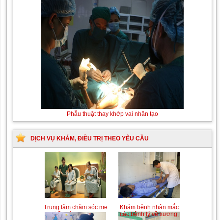
Thay máu sơ sinh do
Phẫu thuật thay khớp vai nhân
bất đồng nhóm máu
tạo
DỊCH VỤ KHÁM, ĐIỀU TRỊ THEO YÊU CẦU
Trung tâm chăm sóc mẹ
Khám bệnh nhân mắc
bầu và sau sinh
các bệnh lý về xương,