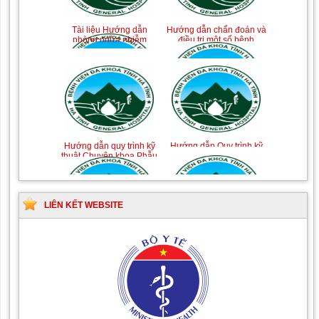
Tài liệu Hướng dẫn
Hướng dẫn chẩn đoán và
phòng ngừa nhiễm
điều trị một số bệnh
khuẩn vết mổ
truyền nhiễm
Hướng dẫn quy trình kỹ
Hướng dẫn Quy trình kỹ
thuật Chuyên khoa Phẫu
thuật Nhi khoa
thuật Tiết niệu
LIÊN KẾT WEBSITE