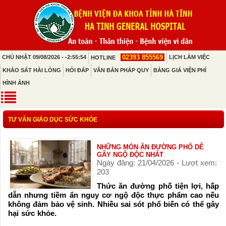
02393 855569
CHỦ NHẬT 09/08/2026 - -2:55:54
LỊCH LÀM VIỆC
HOTLINE
KHẢO SÁT HÀI LÒNG
HỎI ĐÁP
VĂN BẢN PHÁP QUY
BẢNG GIÁ VIỆN PHÍ
HÌNH ẢNH
TƯ VẤN GIÁO DỤC SỨC KHỎE
NHỮNG MÓN ĂN ĐƯỜNG PHỐ DỄ
GÂY NGỘ ĐỘC NHẤT
Ngày đăng: 21/04/2026 - Lượt xem:
203
Thức ăn đường phố tiện lợi, hấp
dẫn nhưng tiềm ẩn nguy cơ ngộ độc thực phẩm cao nếu
không đảm bảo vệ sinh. Nhiều sai sót phổ biến có thể gây
hại sức khỏe.