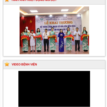
HÌNH ẢNH HOẠT ĐỘNG NỔI BẬT
VIDEO BỆNH VIỆN