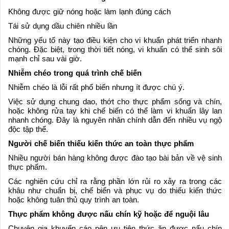
Không được giữ nóng hoặc làm lạnh đúng cách
Tái sử dụng dầu chiên nhiều lần
Những yếu tố này tạo điều kiện cho vi khuẩn phát triển nhanh
chóng. Đặc biệt, trong thời tiết nóng, vi khuẩn có thể sinh sôi
mạnh chỉ sau vài giờ.
Nhiễm chéo trong quá trình chế biến
Nhiễm chéo là lỗi rất phổ biến nhưng ít được chú ý.
Việc sử dụng chung dao, thớt cho thực phẩm sống và chín,
hoặc không rửa tay khi chế biến có thể làm vi khuẩn lây lan
nhanh chóng. Đây là nguyên nhân chính dẫn đến nhiều vụ ngộ
độc tập thể.
Người chế biến thiếu kiến thức an toàn thực phẩm
Nhiều người bán hàng không được đào tạo bài bản về vệ sinh
thực phẩm.
Các nghiên cứu chỉ ra rằng phần lớn rủi ro xảy ra trong các
khâu như chuẩn bị, chế biến và phục vụ do thiếu kiến thức
hoặc không tuân thủ quy trình an toàn.
Thực phẩm không được nấu chín kỹ hoặc để nguội lâu
Chuyên gia khuyến cáo nên ưu tiên thức ăn được nấu chín