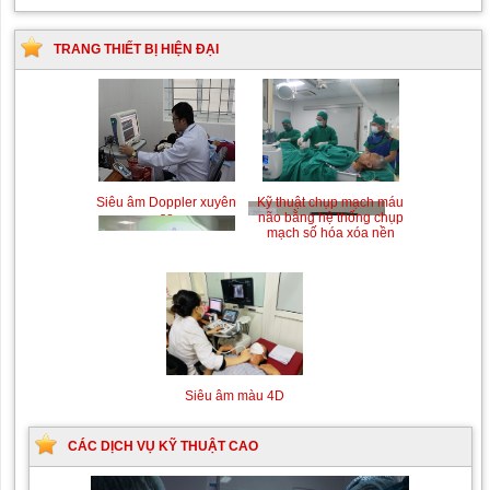
TRANG THIẾT BỊ HIỆN ĐẠI
Siêu âm Doppler xuyên
Kỹ thuật chụp mạch máu
sọ
não bằng hệ thống chụp
mạch số hóa xóa nền
(DSA)
Siêu âm màu 4D
CÁC DỊCH VỤ KỸ THUẬT CAO