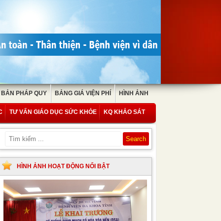
 BẢN PHÁP QUY
BẢNG GIÁ VIỆN PHÍ
HÌNH ẢNH
C
TƯ VẤN GIÁO DỤC SỨC KHỎE
KQ KHẢO SÁT
HÌNH ẢNH HOẠT ĐỘNG NỔI BẬT