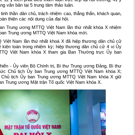
ằng văn bản tại 5 trung tâm thảo luận.
y tinh thần dân chủ, trách nhiệm cao, thẳng thắn, khách quan,
oàn thiện các nội dung của đại hội.
 ban Trung ương MTTQ Việt Nam lần thứ nhất khóa X nhiệm
y ban Trung ương MTTQ Việt Nam khóa mới.
 Việt Nam lần thứ nhất khoá X đã hiệp thương dân chủ cử
ẽ kiện toàn trong nhiệm kỳ; hiệp thương dân chủ cử 4 vị Ủy
TTQ Việt Nam khóa X tham gia Ban Thường trực Ủy ban
iến - Ủy viên Bộ Chính trị, Bí thư Trung ương Đảng, Bí thư
ức Chủ tịch Ủy ban Trung ương MTTQ Việt Nam khóa X;
n Chủ tịch Ủy ban Trung ương MTTQ Việt Nam khóa X giữ
an Trung ương Mặt trận Tổ quốc Việt Nam khóa X.