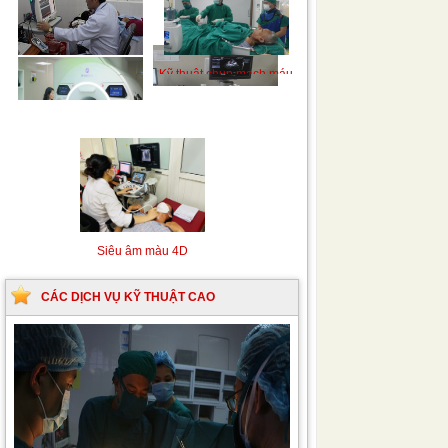
Siêu âm Doppler xuyên
Kỹ thuật chụp mạch máu
sọ
não bằng hệ thống chụp
mạch số hóa xóa nền
(DSA)
Siêu âm màu 4D
CÁC DỊCH VỤ KỸ THUẬT CAO