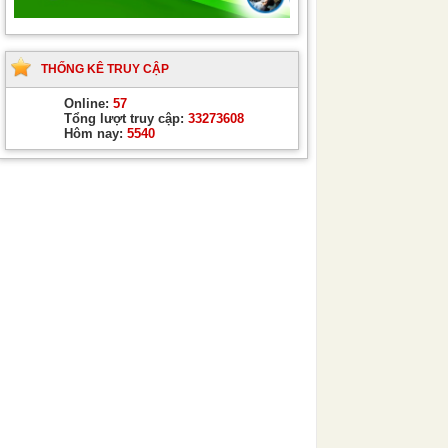
THỐNG KÊ TRUY CẬP
Online:
57
Tổng lượt truy cập:
33273608
Hôm nay:
5540