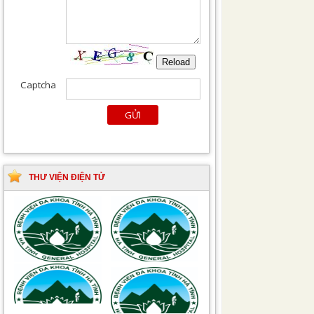
THƯ VIỆN ĐIỆN TỬ
Tài liệu Hướng dẫn
Hướng dẫn chẩn đoán
phòng ngừa nhiễm
và điều trị một số bệnh
khuẩn vết mổ
truyền nhiễm