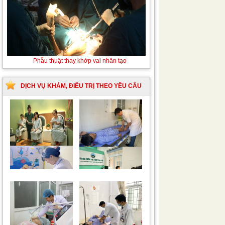
Thay máu sơ sinh do bất đồng nhóm máu
DỊCH VỤ KHÁM, ĐIỀU TRỊ THEO YÊU CẦU
Trung tâm chăm sóc
Khám bệnh nhân mắc
mẹ bầu và sau sinh
các bệnh lý về xương,
khớp