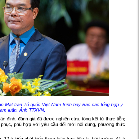
 Mặt trận Tổ quốc Việt Nam trình bày Báo cáo tổng hợp ý
tham luận. Ảnh TTXVN.
ận định, đánh giá đã được nghiên cứu, tổng kết từ thực tiễn;
ết phục, phù hợp với yêu cầu đổi mới nội dung, phương thức
ó, 12 ý kiến phát biểu tham luận trực tiếp tại hội trường, 41 ý