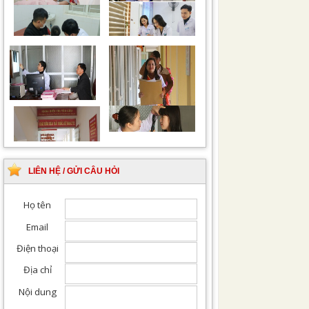
Chiếu tia Plasma lạnh
Khám bệnh nhân sau
hỗ trợ điều trị vết
phẫu thuật
thương
Khám Ngoại khoa
Đội ngũ hướng dẫn
chuyên nghiệp, tận tình
LIÊN HỆ / GỬI CÂU HỎI