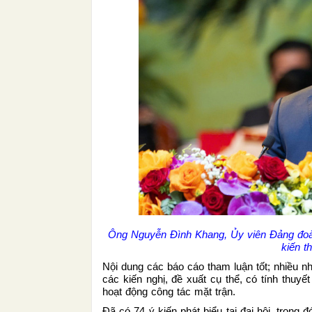
Ông Nguyễn Đình Khang, Ủy viên Đảng đoàn
kiến 
Nội dung các báo cáo tham luận tốt; nhiều nh
các kiến nghị, đề xuất cụ thể, có tính thuy
hoạt động công tác mặt trận.
Đã có 74 ý kiến phát biểu tại đại hội, trong đ