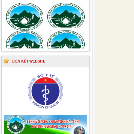
Hướng dẫn quy trình kỹ
Hướng dẫn Quy trình
thuật Chuyên khoa
kỹ thuật Nhi khoa
Phẫu thuật Tiết niệu
LIÊN KẾT WEBSITE