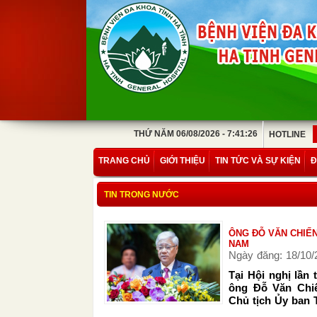
THỨ NĂM 06/08/2026 - 7:41:26
HOTLINE
TRANG CHỦ
GIỚI THIỆU
TIN TỨC VÀ SỰ KIỆN
Đ
TIN TRONG NƯỚC
ÔNG ĐỖ VĂN CHIẾN
NAM
Ngày đăng: 18/10/
Tại Hội nghị lần
ông Đỗ Văn Chiế
Chủ tịch Ủy ban