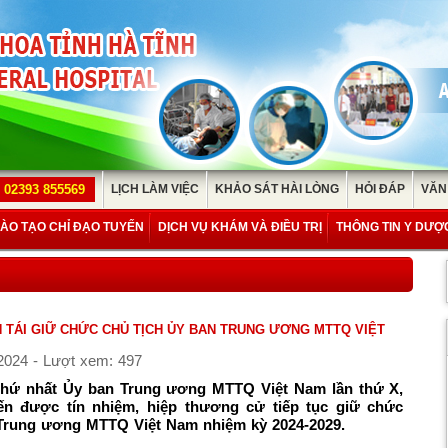
02393 855569
LỊCH LÀM VIỆC
KHẢO SÁT HÀI LÒNG
HỎI ĐÁP
VĂN
ÀO TẠO CHỈ ĐẠO TUYẾN
DỊCH VỤ KHÁM VÀ ĐIỀU TRỊ
THÔNG TIN Y DƯỢ
 TÁI GIỮ CHỨC CHỦ TỊCH ỦY BAN TRUNG ƯƠNG MTTQ VIỆT
2024 - Lượt xem: 497
 thứ nhất Ủy ban Trung ương MTTQ Việt Nam lần thứ X,
n được tín nhiệm, hiệp thương cử tiếp tục giữ chức
 Trung ương MTTQ Việt Nam nhiệm kỳ 2024-2029.