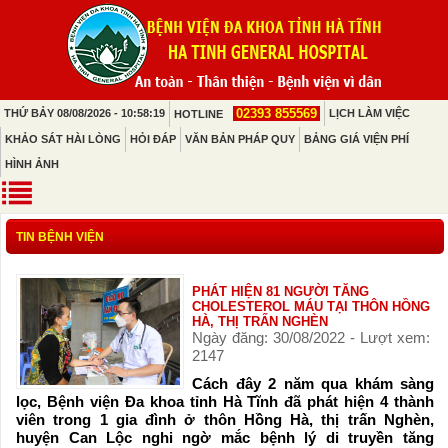
02393 855569
THỨ BẢY 08/08/2026 - 10:58:19
LỊCH LÀM VIỆC
HOTLINE
KHẢO SÁT HÀI LÒNG
HỎI ĐÁP
VĂN BẢN PHÁP QUY
BẢNG GIÁ VIỆN PHÍ
HÌNH ẢNH
TIN BỆNH VIỆN
PHÁT HIỆN 81 NGƯỜI TĂNG
CHOLESTEROL MÁU TẠI THÔN HỒNG
HÀ, THỊ TRẤN NGHÈN
Ngày đăng: 30/08/2022 - Lượt xem:
2147
Cách đây 2 năm qua khám sàng
lọc, Bệnh viện Đa khoa tỉnh Hà Tĩnh đã phát hiện 4 thành
viên trong 1 gia đình ở thôn Hồng Hà, thị trấn Nghèn,
huyện Can Lộc nghi ngờ mắc bệnh lý di truyền tăng