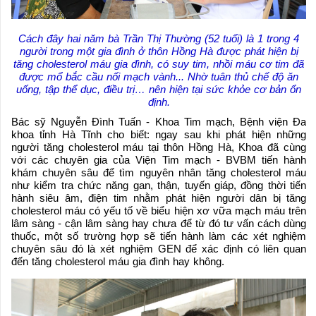
Cách đây hai năm bà Trần Thị Thường (52 tuổi) là 1 trong 4
người trong một gia đình ở thôn Hồng Hà được phát hiện bị
tăng cholesterol máu gia đình, có suy tim, nhồi máu cơ tim đã
được mổ bắc cầu nối mạch vành... Nhờ tuân thủ chế độ ăn
uống, tập thể dục, điều trị… nên hiện tại sức khỏe cơ bản ổn
định.
Bác sỹ Nguyễn Đình Tuấn - Khoa Tim mạch, Bệnh viện Đa
khoa tỉnh Hà Tĩnh cho biết: ngay sau khi phát hiện những
người tăng cholesterol máu tại thôn Hồng Hà, Khoa đã cùng
với các chuyên gia của Viện Tim mạch - BVBM tiến hành
khám chuyên sâu để tìm nguyên nhân tăng cholesterol máu
như kiểm tra chức năng gan, thận, tuyến giáp, đồng thời tiến
hành siêu âm, điện tim nhằm phát hiện người dân bị tăng
cholesterol máu có yếu tố về biểu hiện xơ vữa mạch máu trên
lâm sàng - cận lâm sàng hay chưa để từ đó tư vấn cách dùng
thuốc, một số trường hợp sẽ tiến hành làm các xét nghiệm
chuyên sâu đó là xét nghiệm GEN để xác định có liên quan
đến tăng cholesterol máu gia đình hay không.