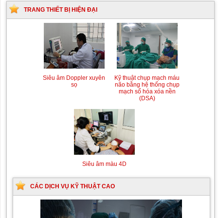
TRANG THIẾT BỊ HIỆN ĐẠI
Siêu âm Doppler xuyên
Kỹ thuật chụp mạch máu
sọ
não bằng hệ thống chụp
mạch số hóa xóa nền
(DSA)
Siêu âm màu 4D
CÁC DỊCH VỤ KỸ THUẬT CAO