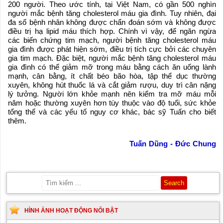
200 người. Theo ước tính, tại Việt Nam, có gần 500 nghìn
người mắc bệnh tăng cholesterol máu gia đình. Tuy nhiên, đại
đa số bệnh nhân không được chẩn đoán sớm và không được
điều trị hạ lipid máu thích hợp. Chính vì vậy, để ngăn ngừa
các biến chứng tim mạch, người bệnh tăng cholesterol máu
gia đình được phát hiện sớm, điều trị tích cực bởi các chuyên
gia tim mạch. Đặc biệt, người mắc bệnh tăng cholesterol máu
gia đình có thể giảm mỡ trong máu bằng cách ăn uống lành
mạnh, cân bằng, ít chất béo bão hòa, tập thể dục thường
xuyên, không hút thuốc lá và cắt giảm rượu, duy trì cân nặng
lý tưởng. Người lớn khỏe mạnh nên kiểm tra mỡ máu mỗi
năm hoặc thường xuyên hơn tùy thuộc vào độ tuổi, sức khỏe
tổng thể và các yếu tố nguy cơ khác, bác sỹ Tuấn cho biết
thêm.
Tuấn Dũng - Đức Chung
HÌNH ẢNH HOẠT ĐỘNG NỔI BẬT