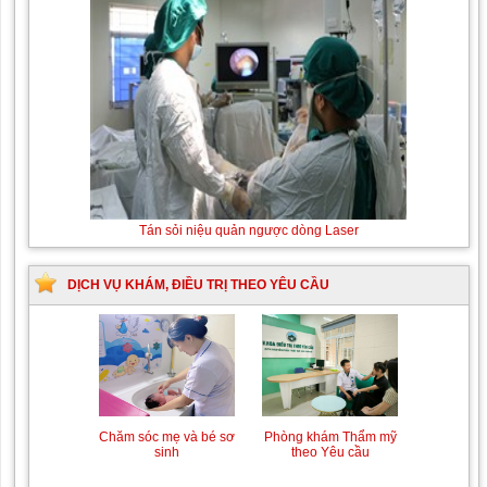
Tán sỏi niệu quản ngược dòng Laser
DỊCH VỤ KHÁM, ĐIỀU TRỊ THEO YÊU CẦU
Chăm sóc mẹ và bé sơ
Phòng khám Thẩm mỹ
sinh
theo Yêu cầu