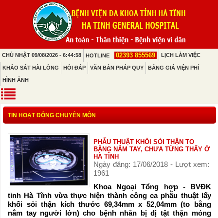
02393 855569
CHỦ NHẬT 09/08/2026 - 6:44:58
LỊCH LÀM VIỆC
HOTLINE
KHẢO SÁT HÀI LÒNG
HỎI ĐÁP
VĂN BẢN PHÁP QUY
BẢNG GIÁ VIỆN PHÍ
HÌNH ẢNH
TIN HOẠT ĐỘNG CHUYÊN MÔN
PHẪU THUẬT KHỐI SỎI THẬN TO
BẰNG NẮM TAY, CHƯA TỪNG THẤY Ở
HÀ TĨNH
Ngày đăng: 17/06/2018 - Lượt xem:
1961
Khoa Ngoại Tổng hợp - BVĐK
tỉnh Hà Tĩnh vừa thực hiện thành công ca phẫu thuật lấy
khối sỏi thận kích thước 69,34mm x 52,04mm (to bằng
nắm tay người lớn) cho bệnh nhân bị dị tật thận móng