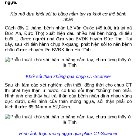
ngựa.
Kíp mổ đưa khối sỏi to bằng nắm tay ra khỏi cơ thể bệnh
nhân
Cách đây 2 tháng, bệnh nhân Lê Văn Quốc (49 tuổi, trú tại xã
Đức An, Đức Thọ) xuất hiện đau nhiều hai bên hông, đi tiểu
buốt..., được người nhà đưa vào BVĐK huyện Đức Thọ. Tại
đây, sau khi tiến hành chụp X-quang, phát hiện sỏi to nên bệnh
nhân được chuyển lên BVĐK tỉnh Hà Tĩnh.
Khối sỏi thận khủng qua chụp CT-Scanner
Sau khi làm các xét nghiệm cần thiết, đồng thời cho chụp CT
thì phát hiện thận ứ nước, có khối sỏi thận “khủng” bên phải.
Hình ảnh cho thấy hai trái thận của bệnh nhân dính nhau vùng
cực dưới, điển hình của thận móng ngựa, sỏi thận phải có
kích thước 69,34mm x 52,04cm.
Hình ảnh thận móng ngựa qua phim CT-Scanner