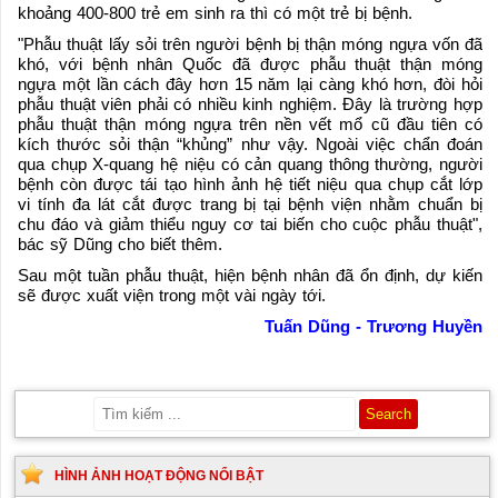
khoảng 400-800 trẻ em sinh ra thì có một trẻ bị bệnh.
"Phẫu thuật lấy sỏi trên người bệnh bị thận móng ngựa vốn đã
khó, với bệnh nhân Quốc đã được phẫu thuật thận móng
ngựa một lần cách đây hơn 15 năm lại càng khó hơn, đòi hỏi
phẫu thuật viên phải có nhiều kinh nghiệm. Đây là trường hợp
phẫu thuật thận móng ngựa trên nền vết mổ cũ đầu tiên có
kích thước sỏi thận “khủng” như vậy. Ngoài việc chẩn đoán
qua chụp X-quang hệ niệu có cản quang thông thường, người
bệnh còn được tái tạo hình ảnh hệ tiết niệu qua chụp cắt lớp
vi tính đa lát cắt được trang bị tại bệnh viện nhằm chuẩn bị
chu đáo và giảm thiểu nguy cơ tai biến cho cuộc phẫu thuật",
bác sỹ Dũng cho biết thêm.
Sau một tuần phẫu thuật, hiện bệnh nhân đã ổn định, dự kiến
sẽ được xuất viện trong một vài ngày tới.
Tuấn Dũng - Trương Huyền
HÌNH ẢNH HOẠT ĐỘNG NỔI BẬT