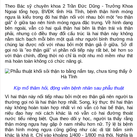
Theo Bác sỹ chuyên khoa 2 Trần Đức Dũng - Trưởng Khoa
Ngoại tổng hợp, BVĐK tỉnh Hà Tĩnh, bệnh thận hình móng
ngựa là kiểu trong đó hai thận nối với nhau bởi một “eo thận
giả” ở giữa tạo nên hình móng ngựa đặc trưng. Về hình dạng
bên ngoài, vẫn có hai quả thận hai bên là thận trái và thận
phải, nhưng có điều thay đổi cấu trúc là hai thận này không
nằm tách bạch mỗi bên một quả như người bình thường mà
chúng lại được nối với nhau bởi một thận giả ở giữa. Sở dĩ
gọi nó là "eo thận giả" vì phần nối tiếp này rất bé, bé hơn so
với thận chính, đồng thời nó chỉ là một nhu mô mềm như thịt
mà hoàn toàn không có chức năng gì.
Kíp mổ thăm hỏi, động viên bệnh nhân sau phẫu thuật
Vì hai thận này nối tiếp nhau bởi một eo thận giả nên người ta
thường gọi nó là hai thận hợp nhất. Song, kỳ thực thì hai thận
này không hoàn toàn hợp nhất vì nó vẫn có hai bể thận, hai
niệu đạo hay nói cách khác là nó vẫn có hai đường thoát
nước tiểu riêng biệt. Qua theo dõi y học, người ta thấy rằng
thận móng ngựa hay gặp ở nam nhiều hơn nữ. Tỷ lệ bị bệnh
thận hình móng ngựa cũng giống như các dị tật bẩm sinh
khác là khá ít. Chỉ vào khoảng 1/400 - 1/800 mà thôi. Nghĩa là