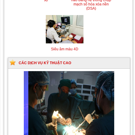
sọ
não bằng hệ thống chụp
mạch số hóa xóa nền
(DSA)
Siêu âm màu 4D
CÁC DỊCH VỤ KỸ THUẬT CAO