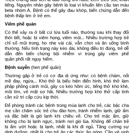
tiếng. Nguyên nhân gây bệnh là loại vi khuẩn liên cầu tan máu
beta nhóm A. Bệnh có thể gây đau khớp, biến chứng dẫn đến
bệnh thấp tim ở trẻ em.
Viêm phế quản
Có thể xảy ra ở bất cứ lứa tuổi nào, thường sau khi thay đổi
thời tiết, hoặc bị viêm họng,
viêm mũi
... Nhiều trường hợp trẻ
chỉ sổ mũi trong, ho nhẹ vài cái, vẫn chơi và ăn uống bình
thường. Nếu tình trạng này kéo dài, không điều trị đúng, trẻ dễ
dẫn đến biến chứng bội nhiễm vi trùng gây
viêm phế
quản
phổi rất nguy hiểm.
Bệnh suyễn
(hen phế quản)
Thường gặp ở trẻ có cơ địa dị ứng như: có bệnh chàm, nổi
mề đay, ngứa... Khó thở là biểu hiện điển hình, khó thở làm
phập phồng cánh mũi, gây co kéo hõm ức, tiếng thở khò khè,
môi tím, vẻ mặt sợ hãi. Nhiều trường hợp khó thở cấp tính
cần xử trí cấp cứu kịp thời.
Để phòng tránh các bệnh trong mùa lạnh cho trẻ, các bậc cha
mẹ cần chăm sóc trẻ chu đáo hơn, tránh nhiễm lạnh, giữ ấm
và đặc biệt là gió lạnh khi chiều về. Cho trẻ mặc ấm, giữ
không cho bị lạnh ngực, tránh nơi gió lùa. Không để chân trẻ
bị ẩm ướt hoặc bị lạnh, nhất là khi đi ngủ. Tăng cường sự
dinh dưỡng, nhất là cho trẻ ăn các thức ăn nóng. Cần vệ sinh