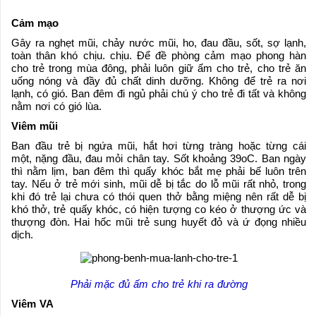
Cảm mạo
Gây ra nghẹt mũi, chảy nước mũi, ho, đau đầu, sốt, sợ lạnh,
toàn thân khó chịu. chịu. Để đề phòng c
ảm mạo
phong hàn
cho trẻ trong mùa đông, phải luôn giữ ấm cho trẻ, cho trẻ ăn
uống nóng và đầy đủ chất dinh dưỡng. Không để trẻ ra nơi
lạnh, có gió. Ban đêm đi ngủ phải chú ý cho trẻ đi tất và không
nằm nơi có gió lùa.
Viêm mũi
Ban đầu trẻ bị ngứa mũi, hắt hơi từng tràng hoặc từng cái
một, nặng đầu, đau mỏi chân tay. Sốt khoảng 39oC. Ban ngày
thì nằm lịm, ban đêm thì quấy khóc bắt mẹ phải bế luôn trên
tay. Nếu ở trẻ mới sinh, mũi dễ bị tắc do lỗ mũi rất nhỏ, trong
khi đó trẻ lại chưa có thói quen thở bằng miệng nên rất dễ bị
khó thở, trẻ quấy khóc, có hiện tượng co kéo ở thượng ức và
thượng đòn. Hai hốc mũi trẻ sung huyết đỏ và ứ đọng nhiều
dịch.
Phải mặc đủ ấm cho trẻ khi ra đường
Viêm VA