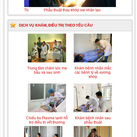
Thay máu sơ sinh do bất đồng nhóm
Phẫu thuật
máu
thay khớp vai
nhân tạo
DỊCH VỤ KHÁM, ĐIỀU TRỊ THEO YÊU CẦU
Trung tâm chăm sóc mẹ
Khám bệnh nhân mắc
bầu và sau sinh
các bệnh lý về xương,
khớp
Chiếu tia Plasma lạnh hỗ
Khám bệnh nhân sau
trợ điều trị vết thương
phẫu thuật