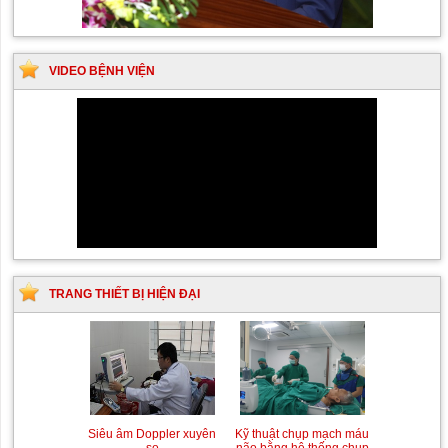
VIDEO BỆNH VIỆN
TRANG THIẾT BỊ HIỆN ĐẠI
Siêu âm Doppler xuyên
Kỹ thuật chụp mạch máu