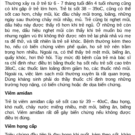
Thường xảy ra ở trẻ từ 6 - 7 tháng tuổi đến 4 tuổi nhưng cũng
có khi gặp ở trẻ lớn hơn. Trẻ bị sốt 38 – 39oC, cũng có thể
sốt cao hơn, chảy mũi, lúc đầu chảy mũi trong, loãng, những
ngày sau thường chảy mũi nhầy, mủ. Trẻ cũng bị nghẹt mũi,
dấu hiệu này được thấy rõ hơn khi trẻ ngủ. Ở những trẻ còn
bú mẹ, dấu hiệu nghẹt mũi còn thấy khi trẻ muốn bú mẹ
nhưng ngậm vú thì không thở được nên trẻ lại phải nhả vú mẹ
ra để thở, và tất nhiên là trẻ sẽ khóc. Bệnh thường kèm theo
ho, nếu có biến chứng
viêm phế quản
, ho sẽ trở nên trầm
trọng hơn nhiều. Ngoài ra, có thể thấy trẻ mệt mỏi, biếng ăn,
quấy khóc, hơi thở hôi. Tùy mức độ bệnh của trẻ mà bác sĩ
ra chỉ định như: điều trị bằng thuốc hạ sốt nếu trẻ sốt cao trên
38oC, các thuốc làm loãng đờm giảm ho, các thuốc nhỏ mũi.
Ngoài ra, việc làm sạch mũi thường xuyên là rất quan trọng.
Dùng kháng sinh phải do thầy thuốc chỉ định trong những
trường hợp nặng, có biến chứng hoặc đe dọa biến chứng.
Viêm amiđan
Trẻ bị viêm amiđan cấp sẽ sốt cao từ 39 – 40oC, đau họng,
khó nuốt, chảy nước miếng nhiều, mệt mỏi, biếng ăn, biếng
chơi. Viêm amiđan rất dễ gây biến chứng nếu không được
điều trị đúng.
Viêm họng cấp
Triệu chứng đầu tiên là đau họng khi nuốt, kèm theo sốt, khàn