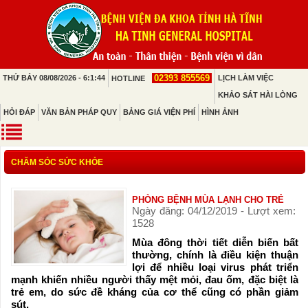
02393 855569
THỨ BẢY 08/08/2026 - 6:1:44
LỊCH LÀM VIỆC
HOTLINE
KHẢO SÁT HÀI LÒNG
HỎI ĐÁP
VĂN BẢN PHÁP QUY
BẢNG GIÁ VIỆN PHÍ
HÌNH ẢNH
CHĂM SÓC SỨC KHỎE
PHÒNG BỆNH MÙA LẠNH CHO TRẺ
Ngày đăng: 04/12/2019 - Lượt xem:
1528
Mùa đông thời tiết diễn biến bất
thường, chính là điều kiện thuận
lợi để nhiều loại virus phát triển
mạnh khiến nhiều người thấy mệt mỏi, đau ốm, đặc biệt là
trẻ em, do sức đề kháng của cơ thể cũng có phần giảm
sút.