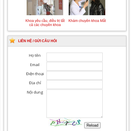
Khám Ngoại khoa
Đội ngũ hướng dẫn
chuyên nghiệp, tận tình
Khám chuyên khoa Mắt
Khoa yêu cầu, điều trị tất
cả các chuyên khoa
LIÊN HỆ / GỬI CÂU HỎI