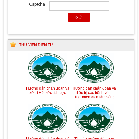
THƯ VIỆN ĐIỆN TỬ
Tài liệu Hướng dẫn
Hướng dẫn chẩn đoán và
phòng ngừa nhiễm
điều trị một số bệnh
khuẩn vết mổ
truyền nhiễm
Hướng dẫn chẩn đoán và
Hướng dẫn chẩn đoán và
xử trí Hồi sức tích cực
điều trị các bệnh về dị
ứng-miễn dịch lâm sàng