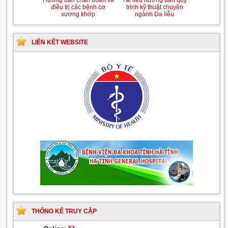
Hướng dẫn quy trình kỹ
Hướng dẫn Quy trình kỹ
thuật Chuyên khoa Phẫu
thuật Nhi khoa
thuật Tiết niệu
Tài liệu hướng dẫn quy
Hướng dẫn chẩn đoán và
trình kỹ thuật chuyên
điều trị các bệnh cơ
ngành Da liễu
xương khớp
LIÊN KẾT WEBSITE
THỐNG KÊ TRUY CẬP