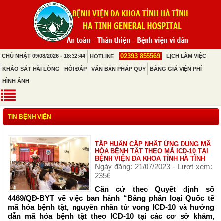
02393 855569
CHỦ NHẬT 09/08/2026 - 18:32:44
LỊCH LÀM VIỆC
HOTLINE
KHẢO SÁT HÀI LÒNG
HỎI ĐÁP
VĂN BẢN PHÁP QUY
BẢNG GIÁ VIỆN PHÍ
HÌNH ẢNH
TIN BỆNH VIỆN
TẬP HUẤN CẬP NHẬT ỨNG DỤNG MÃ
HÓA BỆNH TẬT THEO MÃ ICD-10 TẠI
BỆNH VIỆN ĐA KHOA TỈNH HÀ TĨNH
Ngày đăng: 21/07/2023 - Lượt xem:
2356
Căn cứ theo Quyết định số
4469/QĐ-BYT về việc ban hành “Bảng phân loại Quốc tế
mã hóa bệnh tật, nguyên nhân tử vong ICD-10 và hướng
dẫn mã hóa bệnh tật theo ICD-10 tại các cơ sở khám,