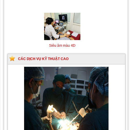
mạch số hóa xóa nền
(DSA)
Máy siêu âm tim
Máy chụp cộng hưởng từ
MRI
Siêu âm màu 4D
CÁC DỊCH VỤ KỸ THUẬT CAO