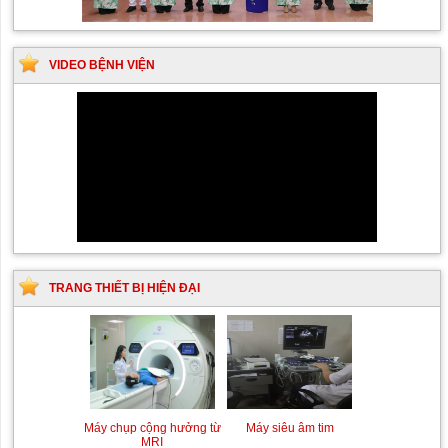
VIDEO BỆNH VIỆN
TRANG THIẾT BỊ HIỆN ĐẠI
Siêu âm Doppler xuyên
Kỹ thuật chụp mạch máu
sọ
não bằng hệ thống chụp