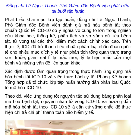
Đồng chí Lê Ngọc Thanh, Phó Giám đốc Bệnh viện phát biểu
tại buổi tập huấn
Phát biểu khai mạc lớp tập huấn, đồng chí Lê Ngọc Thanh,
Phó Giám đốc Bệnh viện đánh giá mã hóa bệnh tật theo
chuẩn Quốc tế ICD-10 có ý nghĩa vô cùng to lớn trong nghiên
cứu khoa học, thống kê, phân tích và so sánh dữ liệu bệnh
tật, tử vong tại các thời điểm một cách chính xác cao. Trên
thực tế, ICD đã trở thành tiêu chuẩn phân loại chẩn đoán quốc
tế cho nhiều mục đích y tế như phân tích tổng quan thực trạng
sức khỏe, giám sát tỉ lệ mắc mới, tỷ lệ hiện mắc của một
bệnh và những vấn đề liên quan khác.
Xác định được tầm quan trọng trong thực hành ứng dụng mã
hóa bệnh tật ICD-10 và việc thực hành y tế, Phòng Kế hoạch
Tổng hợp đã tổ chức lớp tập huấn hướng dẫn phân loại Quốc
tế mã hóa ICD-10.
Theo đó, việc ứng dụng tốt nguyên tắc sử dụng bảng phân loại
mã hóa bệnh tật, nguyên nhân tử vong ICD-10 và hướng dẫn
mã hóa bệnh tật theo ICD-10 sẽ là căn cứ vững chắc để thực
hiện chi trả chi phí thanh toán bảo hiểm y tế.