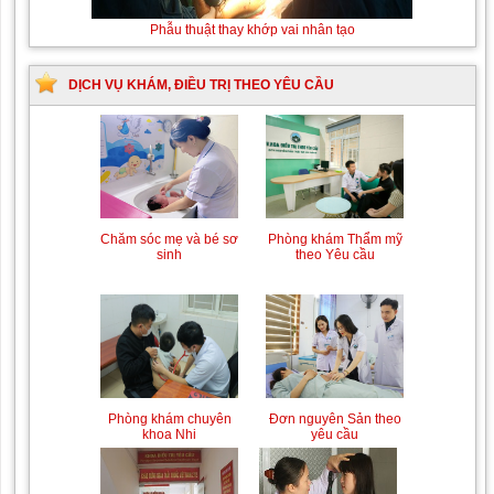
Phẫu thuật thay khớp vai nhân tạo
DỊCH VỤ KHÁM, ĐIỀU TRỊ THEO YÊU CẦU
Trung tâm chăm sóc mẹ
Khám bệnh nhân mắc
bầu và sau sinh
các bệnh lý về xương,
khớp
Phòng khám Thẩm mỹ
Chăm sóc mẹ và bé sơ
theo Yêu cầu
sinh
Chiếu tia Plasma lạnh hỗ
Khám bệnh nhân sau
trợ điều trị vết thương
phẫu thuật
Đơn nguyên Sản theo
Phòng khám chuyên
yêu cầu
khoa Nhi