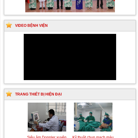
VIDEO BỆNH VIỆN
TRANG THIẾT BỊ HIỆN ĐẠI
Siêu âm Doppler xuyên
Kỹ thuật chụp mạch máu