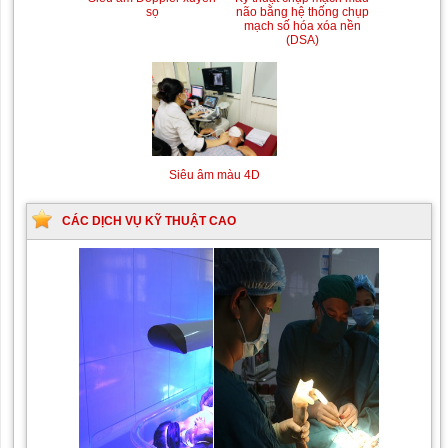
sọ
não bằng hệ thống chụp
mạch số hóa xóa nền
(DSA)
Siêu âm màu 4D
CÁC DỊCH VỤ KỸ THUẬT CAO