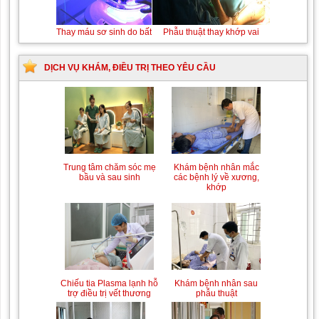
Thay máu sơ sinh do bất đồng nhóm máu
DỊCH VỤ KHÁM, ĐIỀU TRỊ THEO YÊU CẦU
Trung tâm chăm sóc mẹ
Khám bệnh nhân mắc
bầu và sau sinh
các bệnh lý về xương,
khớp
Chiếu tia Plasma lạnh hỗ
Khám bệnh nhân sau
trợ điều trị vết thương
phẫu thuật