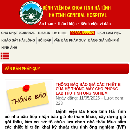
02393 855569
CHỦ NHẬT 09/08/2026 - 11:53:45
LỊCH LÀM VIỆC
HOTLINE
KHẢO SÁT HÀI LÒNG
HỎI ĐÁP
VĂN BẢN PHÁP QUY
BẢNG GIÁ VIỆN PHÍ
HÌNH ẢNH
VĂN BẢN PHÁP QUY
THÔNG BÁO BÁO GIÁ CÁC THIẾT BỊ
CỦA HỆ THỐNG MÁY CHO PHÒNG
LAB THỤ TINH ỐNG NGHIỆM
Ngày đăng: 11/05/2026 - Lượt xem:
223
Bệnh viện Đa khoa tỉnh Hà Tĩnh
có nhu cầu tiếp nhận báo giá để tham khảo, xây dựng giá
gói thầu, làm cơ sở tổ chức lựa chọn nhà thầu Mua sắm
các thiết bị triển khai kỹ thuật thụ tinh ống nghiệm (IVF)