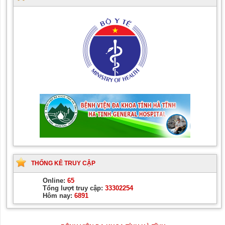
Tài liệu hướng dẫn quy
Hướng dẫn chẩn đoán và
trình kỹ thuật chuyên
điều trị các bệnh cơ
ngành Da liễu
xương khớp
THỐNG KÊ TRUY CẬP
Online:
65
Tổng lượt truy cập:
33302254
Hôm nay:
6891