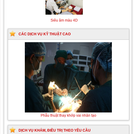
Máy chụp cộng hưởng từ
MRI
Siêu âm màu 4D
CÁC DỊCH VỤ KỸ THUẬT CAO
Phẫu thuật thay khớp vai nhân tạo
DỊCH VỤ KHÁM, ĐIỀU TRỊ THEO YÊU CẦU