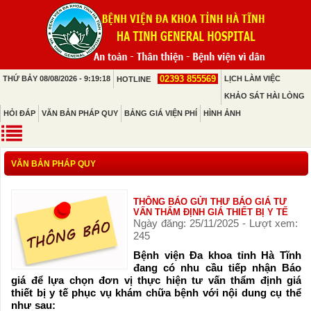
02393 855569
THỨ BẢY 08/08/2026 - 9:19:18
LỊCH LÀM VIỆC
HOTLINE
KHẢO SÁT HÀI LÒNG
HỎI ĐÁP
VĂN BẢN PHÁP QUY
BẢNG GIÁ VIỆN PHÍ
HÌNH ẢNH
VĂN BẢN PHÁP QUY
THÔNG BÁO GỬI THƯ BÁO GIÁ TƯ
VẤN THẨM ĐỊNH GIÁ THIẾT BỊ Y TẾ
Ngày đăng: 25/11/2025 - Lượt xem:
245
Bệnh viện Đa khoa tỉnh Hà Tĩnh
đang có nhu cầu tiếp nhận Báo
giá để lựa chọn đơn vị thực hiện tư vấn thẩm định giá
thiết bị y tế phục vụ khám chữa bệnh với nội dung cụ thể
như sau: