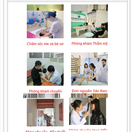
Trung tâm chăm sóc mẹ
Khám bệnh nhân mắc
bầu và sau sinh
các bệnh lý về xương,
khớp
Phòng khám Thẩm mỹ
Chăm sóc mẹ và bé sơ
theo Yêu cầu
sinh
Chiếu tia Plasma lạnh hỗ
Khám bệnh nhân sau
trợ điều trị vết thương
phẫu thuật
Đơn nguyên Sản theo
Phòng khám chuyên
yêu cầu
khoa Nhi
Khám Ngoại khoa
Đội ngũ hướng dẫn
chuyên nghiệp, tận tình