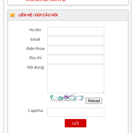
LIÊN HỆ / GỬI CÂU HỎI
Khám chuyên khoa Mắt
Khoa yêu cầu, điều trị tất
cả các chuyên khoa