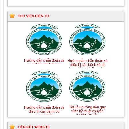
THƯ VIỆN ĐIỆN TỬ
Tài liệu Hướng dẫn
Hướng dẫn chẩn đoán và
phòng ngừa nhiễm
điều trị một số bệnh
khuẩn vết mổ
truyền nhiễm
Hướng dẫn chẩn đoán và
Hướng dẫn chẩn đoán và
xử trí Hồi sức tích cực
điều trị các bệnh về dị
ứng-miễn dịch lâm sàng
Hướng dẫn quy trình kỹ
Hướng dẫn Quy trình kỹ
thuật Chuyên khoa Phẫu
thuật Nhi khoa
thuật Tiết niệu
LIÊN KẾT WEBSITE