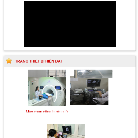
TRANG THIẾT BỊ HIỆN ĐẠI
Siêu âm Doppler xuyên
Kỹ thuật chụp mạch máu
sọ
não bằng hệ thống chụp
mạch số hóa xóa nền
(DSA)
Máy siêu âm tim