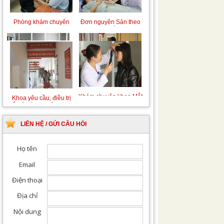
Chiếu tia Plasma lạnh
Khám bệnh nhân sau
hỗ trợ điều trị vết
phẫu thuật
thương
Khám Ngoại khoa
Đội ngũ hướng dẫn
chuyên nghiệp, tận tình
LIÊN HỆ / GỬI CÂU HỎI