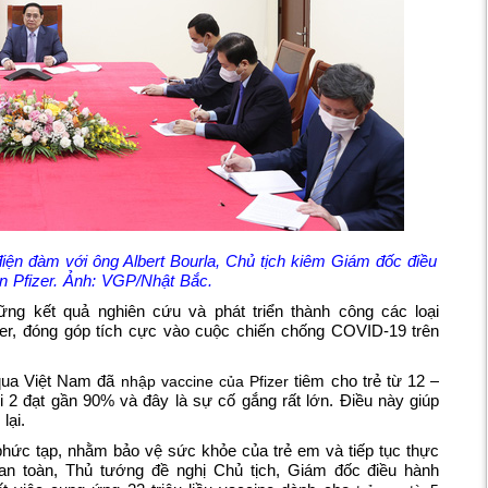
ện đàm với ông Albert Bourla, Chủ tịch kiêm Giám đốc điều
n Pfizer. Ảnh: VGP/Nhật Bắc.
g kết quả nghiên cứu và phát triển thành công các loại
zer, đóng góp tích cực vào cuộc chiến chống COVID-19 trên
qua Việt Nam đã
tiêm cho trẻ từ 12 –
nhập vaccine của Pfizer
ũi 2 đạt gần 90% và đây là sự cố gắng rất lớn. Điều này giúp
lại.
 phức tạp, nhằm bảo vệ sức khỏe của trẻ em và tiếp tục thực
an toàn, Thủ tướng đề nghị Chủ tịch, Giám đốc điều hành