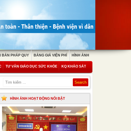
 BẢN PHÁP QUY
BẢNG GIÁ VIỆN PHÍ
HÌNH ẢNH
C
TƯ VẤN GIÁO DỤC SỨC KHỎE
KQ KHẢO SÁT
HÌNH ẢNH HOẠT ĐỘNG NỔI BẬT