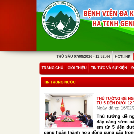
THỨ SÁU 07/08/2026 - 11:52:44
HOTLINE
TRANG CHỦ
GIỚI THIỆU
TIN TỨC VÀ SỰ KIỆN
Đ
TIN TRONG NƯỚC
THỦ TƯỚNG ĐỀ NGH
TỪ 5 ĐẾN DƯỚI 12 
Ngày đăng: 16/02/
Thủ tướng đề ng
đẩy càng sớm càn
em từ 5 đến dướ
gắng hoàn thành hợp đồng cung cấp trong 