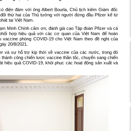
ó điện đàm với ông Albert Bourla, Chủ tịch kiêm Giám đốc
 đổi thứ hai của Thủ tướng với người đứng đầu Pfizer kể từ
hát tại Việt Nam.
ạm Minh Chính cảm ơn, đánh giá cao Tập đoàn Pfizer và cá
phối hợp hiệu quả với các cơ quan của Việt Nam để hoàn
ều vaccine phòng COVID-19 cho Việt Nam theo đề nghị của
gày 20/8/2021.
r và sự hỗ trợ kịp thời về vaccine của các nước, trong đó
 thành công chiến lược vaccine thần tốc, chuyển sang chiến
oát hiệu quả COVID-19, khôi phục các hoạt động sản xuất và