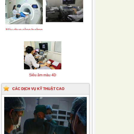
Siêu âm Doppler xuyên
Kỹ thuật chụp mạch máu
sọ
não bằng hệ thống chụp
mạch số hóa xóa nền
(DSA)
Siêu âm màu 4D
CÁC DỊCH VỤ KỸ THUẬT CAO