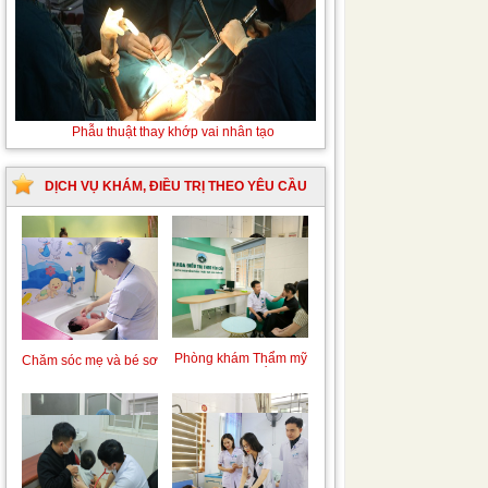
Thay
Phẫu thuật thay khớp vai nhân tạo
máu sơ
sinh do
bất đồng
DỊCH VỤ KHÁM, ĐIỀU TRỊ THEO YÊU CẦU
nhóm
máu
Trung tâm chăm sóc
Khám bệnh nhân mắc
mẹ bầu và sau sinh
các bệnh lý về xương,
khớp