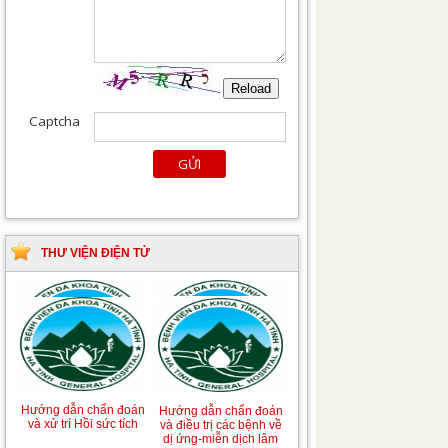
THƯ VIỆN ĐIỆN TỬ
Tài liệu Hướng dẫn
Hướng dẫn chẩn đoán
phòng ngừa nhiễm
và điều trị một số bệnh
khuẩn vết mổ
truyền nhiễm