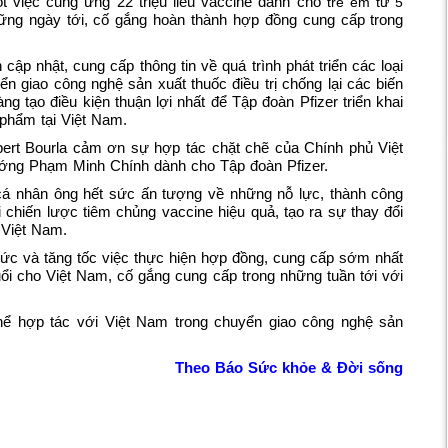
t việc cung ứng 22 triệu liều vaccine dành cho
trẻ em từ 5
ững ngày tới, cố gắng hoàn thành hợp đồng cung cấp trong
ập nhật, cung cấp thông tin về quá trình phát triển các loại
 giao công nghệ sản xuất thuốc điều trị chống lại các biến
 tạo điều kiện thuận lợi nhất để Tập đoàn Pfizer triển khai
 phẩm tại Việt Nam.
bert Bourla cảm ơn sự hợp tác chặt chẽ của Chính phủ Việt
ướng Phạm Minh Chính dành cho Tập đoàn Pfizer.
 cá nhân ông hết sức ấn tượng về những nỗ lực, thành công
 chiến lược tiêm chủng vaccine hiệu quả, tạo ra sự thay đổi
 Việt Nam.
sức và tăng tốc việc thực hiện hợp đồng, cung cấp sớm nhất
ổi cho Việt Nam, cố gắng cung cấp trong những tuần tới với
 thể hợp tác với Việt Nam trong chuyển giao công nghệ sản
Theo Báo Sức khỏe & Đời sống