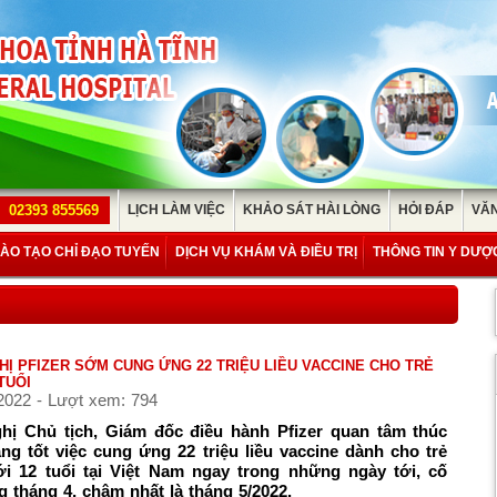
02393 855569
LỊCH LÀM VIỆC
KHẢO SÁT HÀI LÒNG
HỎI ĐÁP
VĂN
ÀO TẠO CHỈ ĐẠO TUYẾN
DỊCH VỤ KHÁM VÀ ĐIỀU TRỊ
THÔNG TIN Y DƯỢ
Ị PFIZER SỚM CUNG ỨNG 22 TRIỆU LIỀU VACCINE CHO TRẺ
TUỔI
2022 - Lượt xem: 794
hị Chủ tịch, Giám đốc điều hành Pfizer quan tâm thúc
g tốt việc cung ứng 22 triệu liều vaccine dành cho trẻ
i 12 tuổi tại Việt Nam ngay trong những ngày tới, cố
tháng 4, chậm nhất là tháng 5/2022.