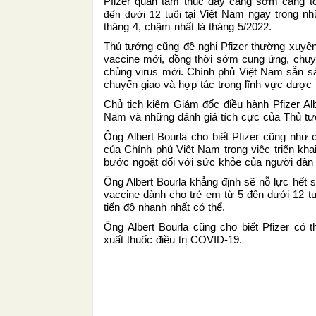
Pfizer quan tâm thúc đẩy càng sớm càng tố
tại Việt Nam ngay trong nh
đến dưới 12 tuổi
tháng 4, chậm nhất là tháng 5/2022.
Thủ tướng cũng đề nghị Pfizer thường xuyên c
vaccine mới, đồng thời sớm cung ứng, chuyển
chủng virus mới. Chính phủ Việt Nam sẵn sàng
chuyển giao và hợp tác trong lĩnh vực dược
Chủ tịch kiêm Giám đốc điều hành Pfizer Al
Nam và những đánh giá tích cực của Thủ t
Ông Albert Bourla cho biết Pfizer cũng như
của Chính phủ Việt Nam trong việc triển khai
bước ngoặt đối với sức khỏe của người dân
Ông Albert Bourla khẳng định sẽ nỗ lực hết 
vaccine dành cho trẻ em từ 5 đến dưới 12 tu
tiến độ nhanh nhất có thể.
Ông Albert Bourla cũng cho biết Pfizer có
xuất thuốc điều trị COVID-19.