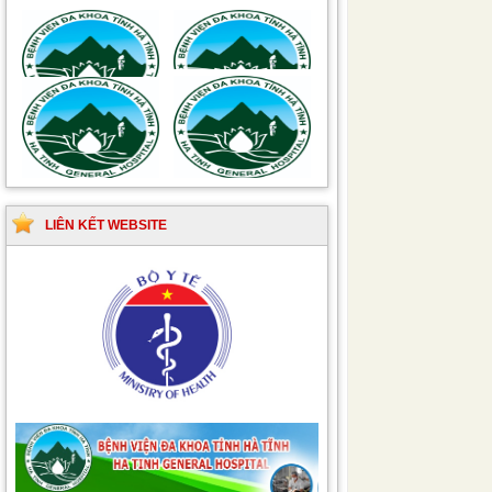
Hướng dẫn quy trình kỹ
Hướng dẫn Quy trình
thuật Chuyên khoa
kỹ thuật Nhi khoa
Phẫu thuật Tiết niệu
LIÊN KẾT WEBSITE