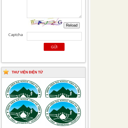
THƯ VIỆN ĐIỆN TỬ
Tài liệu Hướng dẫn
Hướng dẫn chẩn đoán
phòng ngừa nhiễm
và điều trị một số bệnh
khuẩn vết mổ
truyền nhiễm