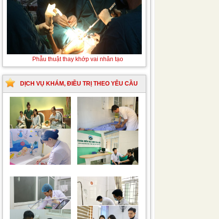
Thay máu sơ sinh do bất đồng nhóm máu
DỊCH VỤ KHÁM, ĐIỀU TRỊ THEO YÊU CẦU
Trung tâm chăm sóc
Khám bệnh nhân mắc
mẹ bầu và sau sinh
các bệnh lý về xương,
khớp