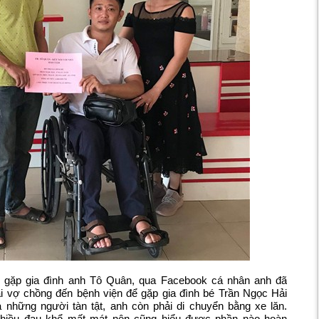
hi gặp gia đình anh Tô Quân, qua Facebook cá nhân anh đã
i vợ chồng đến bệnh viện để gặp gia đình bé Trần Ngọc Hải
 những người tàn tật, anh còn phải di chuyển bằng xe lăn.
nhiều đau khổ mất mát nên cũng hiểu được phần nào hoàn