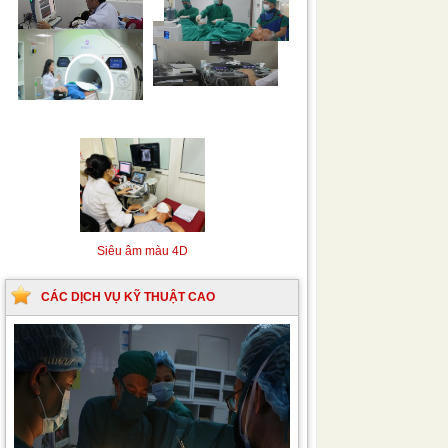
Siêu âm Doppler xuyên
Kỹ thuật chụp mạch máu
sọ
não bằng hệ thống chụp
mạch số hóa xóa nền
(DSA)
Siêu âm màu 4D
CÁC DỊCH VỤ KỸ THUẬT CAO