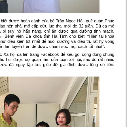
và biết được hoàn cảnh của bé Trần Ngọc Hải, quê quán Phúc
đạo nên phải mổ cấp cứu lúc thai mới đc 32 tuần. Dù ca mổ
à bị suy hô hấp nặng, chỉ ăn được qua đường tĩnh mạch.
Bệnh viện Đa khoa tỉnh Hà Tĩnh cho biết: “Hiện tại khoa
 điều kiện tốt nhất để nuôi dưỡng và điều trị, rất hy vọng
n lên tuyến trên để được chăm sóc một cách tốt nhất”.
c Xã hội đã lên trang Facebook để kêu gọi cộng đồng chung
 thu hút được sự quan tâm của toàn xã hội, sau đó rất nhiều
ước đã ngay lập tức giúp đỡ gia đình được tổng số tiền: