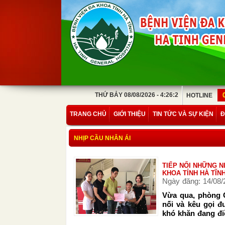
THỨ BẢY 08/08/2026 - 4:26:2
HOTLINE
TRANG CHỦ
GIỚI THIỆU
TIN TỨC VÀ SỰ KIỆN
Đ
NHỊP CẦU NHÂN ÁI
TIẾP NỐI NHỮNG N
KHOA TỈNH HÀ TĨN
Ngày đăng: 14/08/
Vừa qua, phòng C
nối và kêu gọi đ
khó khăn đang điều