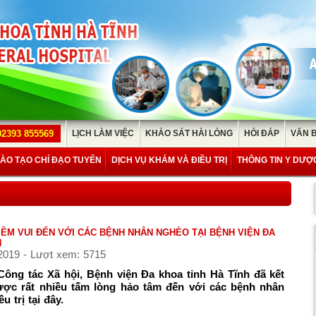
02393 855569
LỊCH LÀM VIỆC
KHẢO SÁT HÀI LÒNG
HỎI ĐÁP
VĂN 
ÀO TẠO CHỈ ĐẠO TUYẾN
DỊCH VỤ KHÁM VÀ ĐIỀU TRỊ
THÔNG TIN Y DƯỢ
IỀM VUI ĐẾN VỚI CÁC BỆNH NHÂN NGHÈO TẠI BỆNH VIỆN ĐA
H
2019 - Lượt xem: 5715
ông tác Xã hội, Bệnh viện Đa khoa tỉnh Hà Tĩnh đã kết
ược rất nhiều tấm lòng hảo tâm đến với các bệnh nhân
 trị tại đây.