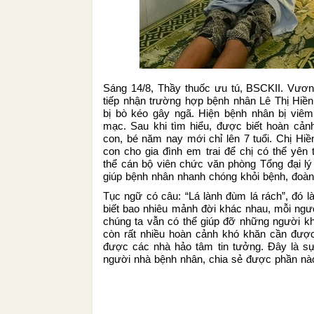
Sáng 14/8, Thầy thuốc ưu tú, BSCKII. Vươ
tiếp nhận trường hợp bệnh nhân Lê Thị Hiền
bị bò kéo gây ngã. Hiện bệnh nhân bị viêm
mạc. Sau khi tìm hiểu, được biết hoàn cản
con, bé năm nay mới chỉ lên 7 tuổi. Chị Hiề
con cho gia đình em trai để chị có thể yê
thể cán bộ viên chức văn phòng Tổng đại lý
giúp bệnh nhân nhanh chóng khỏi bệnh, đoàn 
Tục ngữ có câu: “Lá lành đùm lá rách”, đó l
biết bao nhiêu mảnh đời khác nhau, mỗi ng
chúng ta vẫn có thể giúp đỡ những người kh
còn rất nhiều hoàn cảnh khó khăn cần được 
được các nhà hảo tâm tin tưởng. Đây là sự 
người nhà bệnh nhân, chia sẻ được phần 