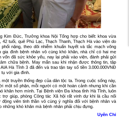
ng Kim Đức, Trưởng khoa Nội Tổng hợp cho biết: khoa vừa
, 42 tuổi, quê Phú Lạc, Thạch Thanh, Thạch Hà vào viện do
 phổi nặng, theo dõi nhiễm khuẩn huyết và tắc mạch võng
h gia đình bệnh nhân vô cùng khó khăn, nhà chỉ có hai mẹ
n vốn đã sức khỏe yếu, nay lại phải vào viện, đành phải gửi
n tâm chữa bệnh. May mắn sau khi nhận được thông tin, tập
 AIA Hà Tĩnh 3 đã đến và trao tận tay số tiền 3.000.000VNĐ
tụ với gia đình.
à một truyền thống đẹp của dân tộc ta. Trong cuộc sống này,
ười một số phận, mỗi người có một hoàn cảnh nhưng khi cần
ó khăn hơn mình. Tại Bệnh viện Đa khoa tỉnh Hà Tĩnh, luôn
trợ giúp, phòng Công tác Xã hội rất vinh dự khi là cầu nối
động viên tinh thần vô cùng ý nghĩa đối với bệnh nhân và
nào những khó khăn mà bệnh nhân phải chịu đựng.
Uyên Chi