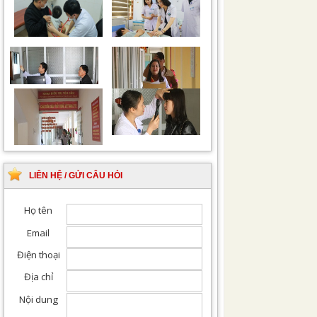
Chiếu tia Plasma lạnh
Khám bệnh nhân sau
hỗ trợ điều trị vết
phẫu thuật
thương
Khám Ngoại khoa
Đội ngũ hướng dẫn
chuyên nghiệp, tận tình
LIÊN HỆ / GỬI CÂU HỎI