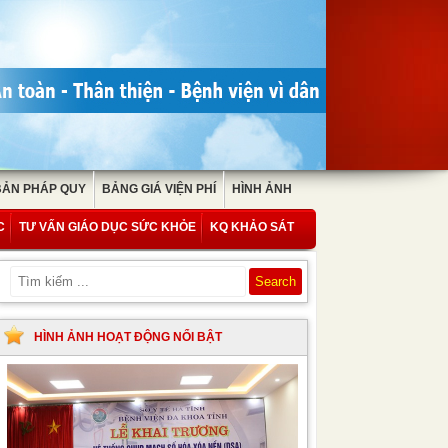
BẢN PHÁP QUY
BẢNG GIÁ VIỆN PHÍ
HÌNH ẢNH
C
TƯ VẤN GIÁO DỤC SỨC KHỎE
KQ KHẢO SÁT
HÌNH ẢNH HOẠT ĐỘNG NỔI BẬT