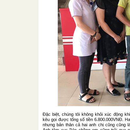
Đặc biệt, chúng tôi không khỏi xúc động k
kêu gọi được tổng số tiền 6.800.000VNĐ. Ha
nhưng bản thân cả hai anh chị cũng cũng là
Anh tâm sự: “Vợ chồng em cũng trải qua 