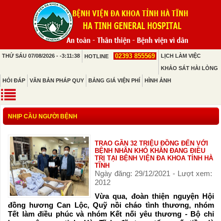
02393 855569
THỨ SÁU 07/08/2026 - -3:11:38
LỊCH LÀM VIỆC
HOTLINE
KHẢO SÁT HÀI LÒNG
HỎI ĐÁP
VĂN BẢN PHÁP QUY
BẢNG GIÁ VIỆN PHÍ
HÌNH ẢNH
NHỊP CẦU NGƯỜI BỆNH
TRAO GẦN 32 TRIỆU ĐỒNG ĐẾN VỚI
BỆNH NHÂN KHÓ KHĂN ĐANG ĐIỀU
TRỊ TẠI BỆNH VIỆN ĐA KHOA TỈNH HÀ
TĨNH
Ngày đăng: 29/12/2021 - Lượt xem:
2012
Vừa qua, đoàn thiện nguyện Hội
đồng hương Can Lộc, Quỹ nồi cháo tình thương, nhóm
Tết làm điều phúc và nhóm Kết nối yêu thương - Bộ chỉ