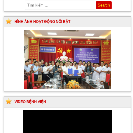
HÌNH ẢNH HOẠT ĐỘNG NỔI BẬT
VIDEO BỆNH VIỆN