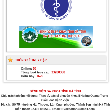
THỐNG KÊ TRUY CẬP
Online:
55
Tổng lượt truy cập:
33280388
Hôm nay:
1620
BỆNH VIỆN ĐA KHOA TỈNH HÀ TĨNH
Chịu trách nhiệm nội dung: Thạc sĩ, bác sĩ chuyên khoa II Hoàng Quang Trung -
Giám đốc bệnh viện.
Địa chỉ: Số 75 - đường Hải Thượng Lãn Ông - phường Thành Sen - tỉnh Hà Tĩnh
Điện thoại: 02393 855569. Email: Bvdkhatinh@gmail.com