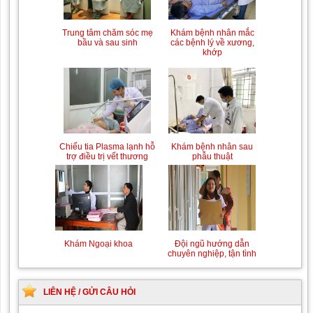
Trung tâm chăm sóc mẹ
Khám bệnh nhân mắc
bầu và sau sinh
các bệnh lý về xương,
khớp
Chiếu tia Plasma lạnh hỗ
Khám bệnh nhân sau
trợ điều trị vết thương
phẫu thuật
Khám Ngoại khoa
Đội ngũ hướng dẫn
chuyên nghiệp, tận tình
LIÊN HỆ / GỬI CÂU HỎI