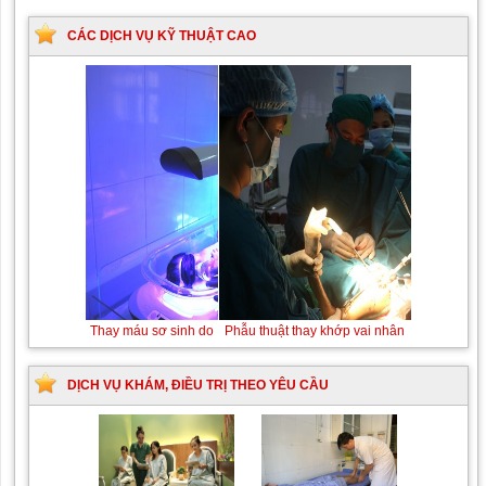
CÁC DỊCH VỤ KỸ THUẬT CAO
Thay máu sơ sinh do bất đồng nhóm máu
DỊCH VỤ KHÁM, ĐIỀU TRỊ THEO YÊU CẦU