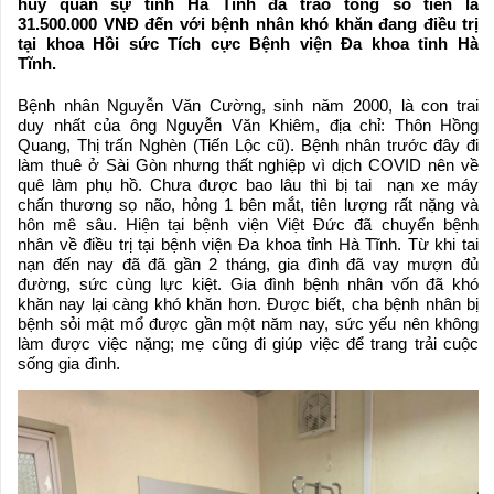
huy quân sự tỉnh Hà Tĩnh đã trao tổng số tiền là
31.500.000 VNĐ đến với bệnh nhân khó khăn đang điều trị
tại khoa Hồi sức Tích cực Bệnh viện Đa khoa tỉnh Hà
Tĩnh.
Bệnh nhân Nguyễn Văn Cường, sinh năm 2000, là con trai
duy nhất của ông Nguyễn Văn Khiêm, địa chỉ: Thôn Hồng
Quang, Thị trấn Nghèn (Tiến Lộc cũ). Bệnh nhân trước đây đi
làm thuê ở Sài Gòn nhưng thất nghiệp vì dịch COVID nên về
quê làm phụ hồ. Chưa được bao lâu thì bị tai nạn xe máy
chấn thương sọ não, hỏng 1 bên mắt, tiên lượng rất nặng và
hôn mê sâu. Hiện tại bệnh viện Việt Đức đã chuyển bệnh
nhân về điều trị tại bệnh viện Đa khoa tỉnh Hà Tĩnh. Từ khi tai
nạn đến nay đã đã gần 2 tháng, gia đình đã vay mượn đủ
đường, sức cùng lực kiệt. Gia đình bệnh nhân vốn đã khó
khăn nay lại càng khó khăn hơn. Được biết, cha bệnh nhân bị
bệnh sỏi mật mổ được gần một năm nay, sức yếu nên không
làm được việc nặng; mẹ cũng đi giúp việc để trang trải cuộc
sống gia đình.